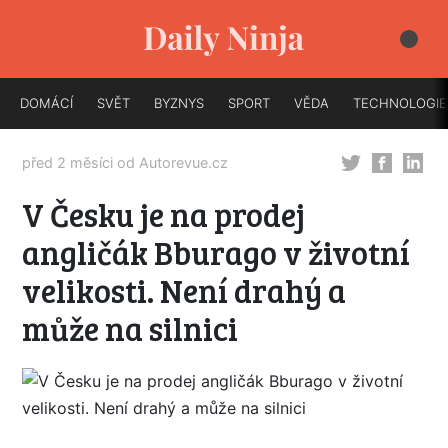
DOMÁCÍ
SVĚT
BYZNYS
SPORT
VĚDA
TECHNOLOGIE
před 2 měsíci od
Autorevue.cz
V Česku je na prodej
angličák Bburago v životní
velikosti. Není drahý a
může na silnici