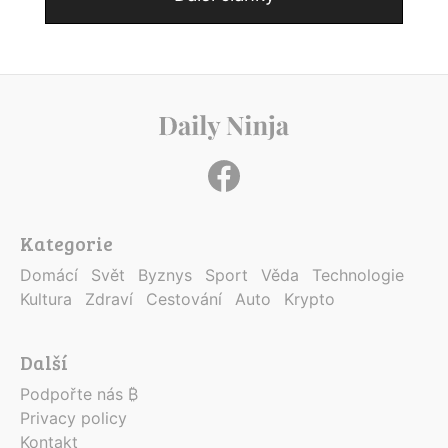
Kategorie
Domácí
Svět
Byznys
Sport
Věda
Technologie
Kultura
Zdraví
Cestování
Auto
Krypto
Další
Podpořte nás ₿
Privacy policy
Kontakt