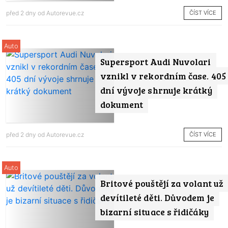
ČÍST VÍCE
před 2 dny od
Autorevue.cz
Auto
Supersport Audi Nuvolari
vznikl v rekordním čase. 405
dní vývoje shrnuje krátký
dokument
ČÍST VÍCE
před 2 dny od
Autorevue.cz
Auto
Britové pouštějí za volant už
devítileté děti. Důvodem je
bizarní situace s řidičáky