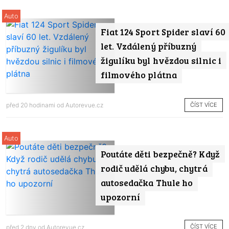
Auto
Fiat 124 Sport Spider slaví 60
let. Vzdálený příbuzný
žigulíku byl hvězdou silnic i
filmového plátna
ČÍST VÍCE
před 20 hodinami od
Autorevue.cz
Auto
Poutáte děti bezpečně? Když
rodič udělá chybu, chytrá
autosedačka Thule ho
upozorní
ČÍST VÍCE
před 2 dny od
Autorevue.cz