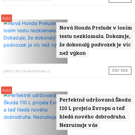
Auto
Nová Honda Prelude v losím
testu nezklamala. Dokazuje,
že dokonalý podvozek je víc
než výkon
ČÍST VÍCE
před 2 dny od
Autorevue.cz
Auto
Perfektně udržovaná Škoda
110 L projela Evropu a teď
hledá nového dobrodruha.
Nezruinuje vás