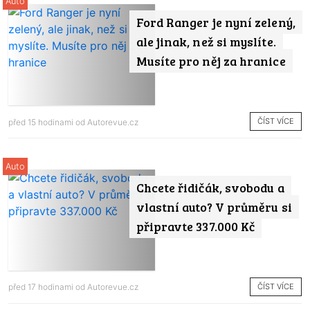
Auto
Ford Ranger je nyní zelený,
ale jinak, než si myslíte.
Musíte pro něj za hranice
ČÍST VÍCE
před 15 hodinami od
Autorevue.cz
Auto
Chcete řidičák, svobodu a
vlastní auto? V průměru si
připravte 337.000 Kč
ČÍST VÍCE
před 17 hodinami od
Autorevue.cz