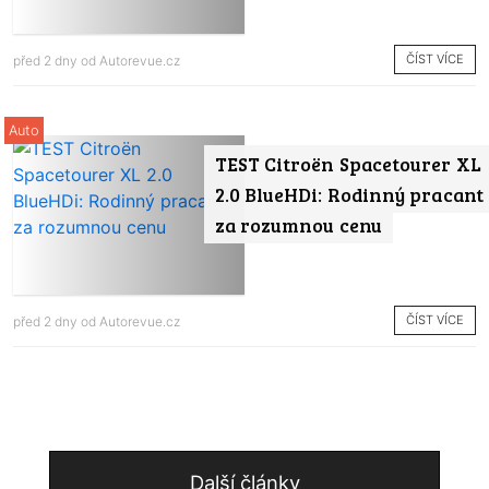
ČÍST VÍCE
před 2 dny od
Autorevue.cz
Auto
TEST Citroën Spacetourer XL
2.0 BlueHDi: Rodinný pracant
za rozumnou cenu
ČÍST VÍCE
před 2 dny od
Autorevue.cz
Další články