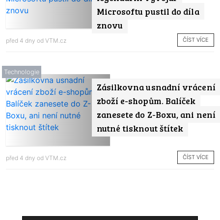
Microsoftu pustil do díla
znovu
ČÍST VÍCE
před 4 dny od
VTM.cz
Technologie
Zásilkovna usnadní vrácení
zboží e-shopům. Balíček
zanesete do Z-Boxu, ani není
nutné tisknout štítek
ČÍST VÍCE
před 4 dny od
VTM.cz