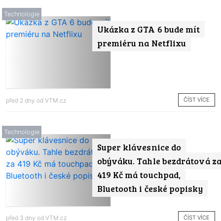
Technologie
Ukázka z GTA 6 bude mít
premiéru na Netflixu
ČÍST VÍCE
před 2 dny od
VTM.cz
Technologie
Super klávesnice do
obýváku. Tahle bezdrátová z
419 Kč má touchpad,
Bluetooth i české popisky
ČÍST VÍCE
před 3 dny od
VTM.cz