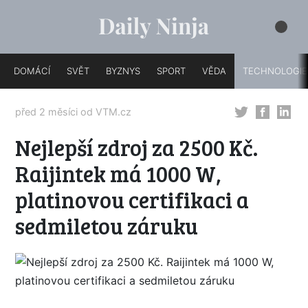
DOMÁCÍ
SVĚT
BYZNYS
SPORT
VĚDA
TECHNOLOGIE
před 2 měsíci od
VTM.cz
Nejlepší zdroj za 2500 Kč.
Raijintek má 1000 W,
platinovou certifikaci a
sedmiletou záruku