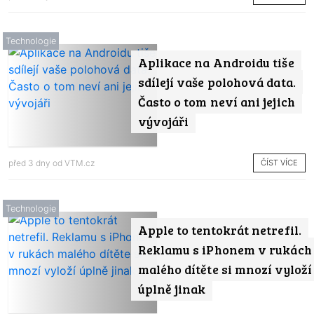
Technologie
Aplikace na Androidu tiše
sdílejí vaše polohová data.
Často o tom neví ani jejich
vývojáři
ČÍST VÍCE
před 3 dny od
VTM.cz
Technologie
Apple to tentokrát netrefil.
Reklamu s iPhonem v rukách
malého dítěte si mnozí vyloží
úplně jinak