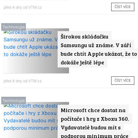
ČÍST VÍCE
před 4 dny od
VTM.cz
Technologie
Širokou skládačku
Samsungu už známe. V září
bude chtít Apple ukázat, že to
dokáže ještě lépe
ČÍST VÍCE
před 4 dny od
VTM.cz
Technologie
Microsoft chce dostat na
počítače i hry z Xboxu 360.
Vydavatelé budou mít s
podporou minimum práce