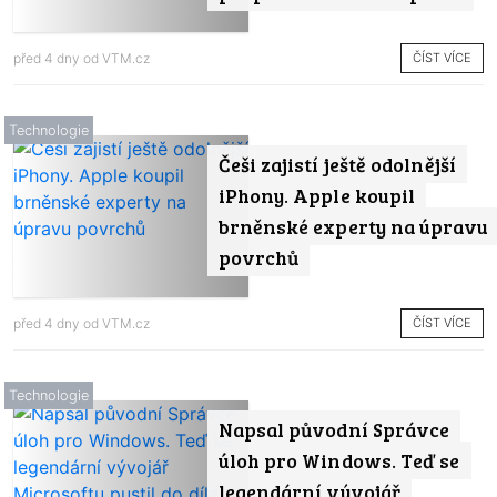
ČÍST VÍCE
před 4 dny od
VTM.cz
Technologie
Češi zajistí ještě odolnější
iPhony. Apple koupil
brněnské experty na úpravu
povrchů
ČÍST VÍCE
před 4 dny od
VTM.cz
Technologie
Napsal původní Správce
úloh pro Windows. Teď se
legendární vývojář