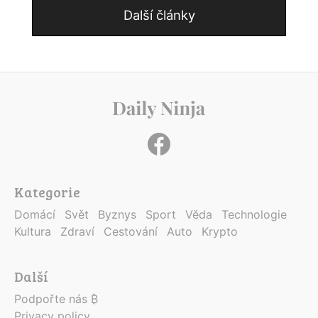
Další články
Kategorie
Domácí
Svět
Byznys
Sport
Věda
Technologie
Kultura
Zdraví
Cestování
Auto
Krypto
Další
Podpořte nás ₿
Privacy policy