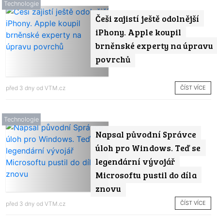
Technologie
Češi zajistí ještě odolnější
iPhony. Apple koupil
brněnské experty na úpravu
povrchů
ČÍST VÍCE
před 3 dny od
VTM.cz
Technologie
Napsal původní Správce
úloh pro Windows. Teď se
legendární vývojář
Microsoftu pustil do díla
znovu
ČÍST VÍCE
před 3 dny od
VTM.cz