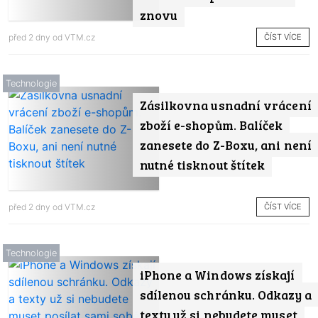
znovu
ČÍST VÍCE
před 2 dny od
VTM.cz
Technologie
Zásilkovna usnadní vrácení
zboží e-shopům. Balíček
zanesete do Z-Boxu, ani není
nutné tisknout štítek
ČÍST VÍCE
před 2 dny od
VTM.cz
Technologie
iPhone a Windows získají
sdílenou schránku. Odkazy a
texty už si nebudete muset