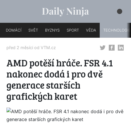
DOMÁCÍ
SVĚT
BYZNYS
SPORT
VĚDA
TECHNOLOGIE
před 2 měsíci od
VTM.cz
AMD potěší hráče. FSR 4.1
nakonec dodá i pro dvě
generace starších
grafických karet