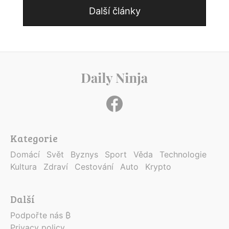
Další články
Kategorie
Domácí
Svět
Byznys
Sport
Věda
Technologie
Kultura
Zdraví
Cestování
Auto
Krypto
Další
Podpořte nás ₿
Privacy policy