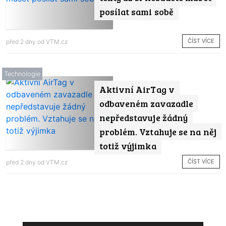
posílat sami sobě
ČÍST VÍCE
před 2 dny od
VTM.cz
Technologie
Aktivní AirTag v
odbaveném zavazadle
nepředstavuje žádný
problém. Vztahuje se na něj
totiž výjimka
ČÍST VÍCE
před 2 dny od
VTM.cz