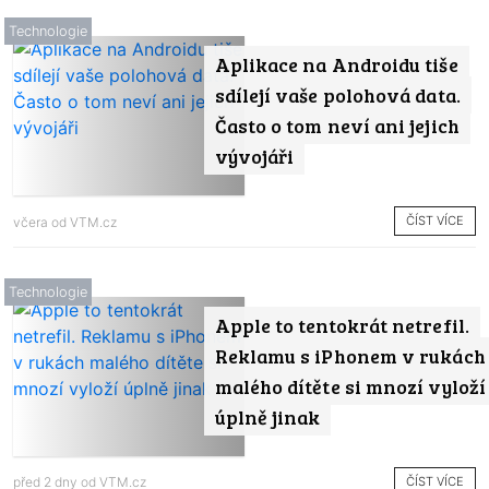
Technologie
Aplikace na Androidu tiše
sdílejí vaše polohová data.
Často o tom neví ani jejich
vývojáři
ČÍST VÍCE
včera od
VTM.cz
Technologie
Apple to tentokrát netrefil.
Reklamu s iPhonem v rukách
malého dítěte si mnozí vyloží
úplně jinak
ČÍST VÍCE
před 2 dny od
VTM.cz