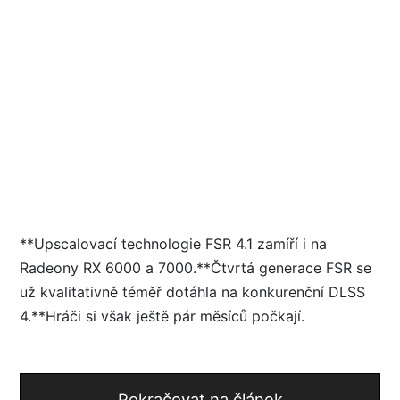
**Upscalovací technologie FSR 4.1 zamíří i na
Radeony RX 6000 a 7000.**Čtvrtá generace FSR se
už kvalitativně téměř dotáhla na konkurenční DLSS
4.**Hráči si však ještě pár měsíců počkají.
Pokračovat na článek