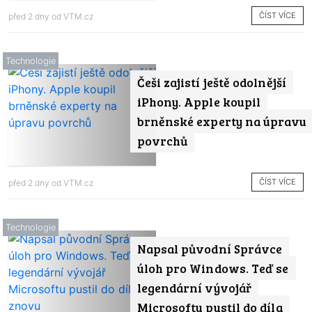
ČÍST VÍCE
před 2 dny od
VTM.cz
Technologie
Češi zajistí ještě odolnější
iPhony. Apple koupil
brněnské experty na úpravu
povrchů
ČÍST VÍCE
před 2 dny od
VTM.cz
Technologie
Napsal původní Správce
úloh pro Windows. Teď se
legendární vývojář
Microsoftu pustil do díla