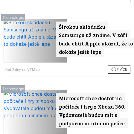
Technologie
Širokou skládačku
Samsungu už známe. V září
bude chtít Apple ukázat, že to
dokáže ještě lépe
ČÍST VÍCE
před 2 dny od
VTM.cz
Technologie
Microsoft chce dostat na
počítače i hry z Xboxu 360.
Vydavatelé budou mít s
podporou minimum práce