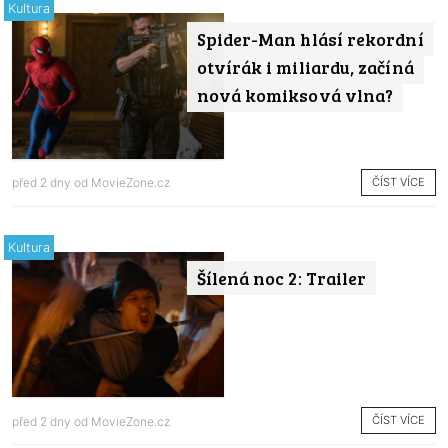
Kultura
Spider-Man hlásí rekordní
otvírák i miliardu, začíná
nová komiksová vlna?
ČÍST VÍCE
před 2 dny od
MovieZone.cz
Kultura
Šílená noc 2: Trailer
ČÍST VÍCE
před 2 dny od
MovieZone.cz