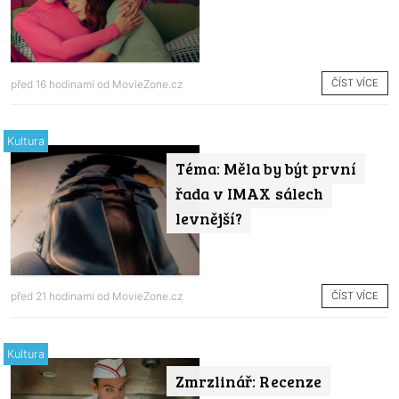
ČÍST VÍCE
před 16 hodinami od
MovieZone.cz
Kultura
Téma: Měla by být první
řada v IMAX sálech
levnější?
ČÍST VÍCE
před 21 hodinami od
MovieZone.cz
Kultura
Zmrzlinář: Recenze