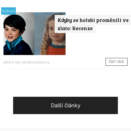
Kultura
Kdyby se holubi proměnili ve
zlato: Recenze
ČÍST VÍCE
před 2 dny od
MovieZone.cz
Další články