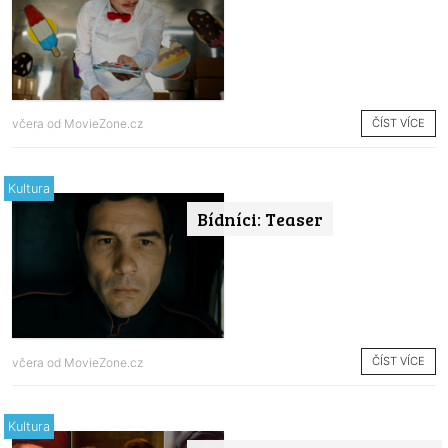
ČÍST VÍCE
včera od
MovieZone.cz
Kultura
Bídníci: Teaser
ČÍST VÍCE
včera od
MovieZone.cz
Kultura