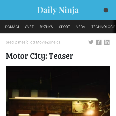
DOMÁCÍ
SVĚT
BYZNYS
SPORT
VĚDA
TECHNOLOGIE
před 2 měsíci od
MovieZone.cz
Motor City: Teaser