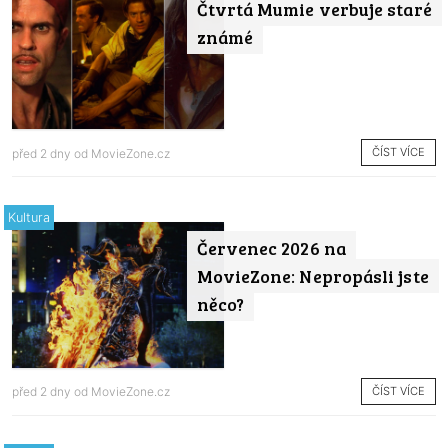
Čtvrtá Mumie verbuje staré
známé
ČÍST VÍCE
před 2 dny od
MovieZone.cz
Kultura
Červenec 2026 na
MovieZone: Nepropásli jste
něco?
ČÍST VÍCE
před 2 dny od
MovieZone.cz