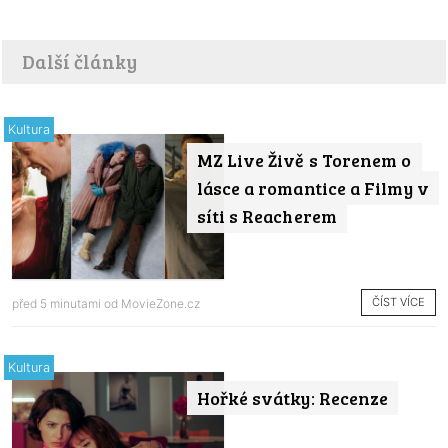
Další články
Kultura
MZ Live Živě s Torenem o
lásce a romantice a Filmy v
síti s Reacherem
ČÍST VÍCE
před 5 minutami od
MovieZone.cz
Kultura
Hořké svátky: Recenze