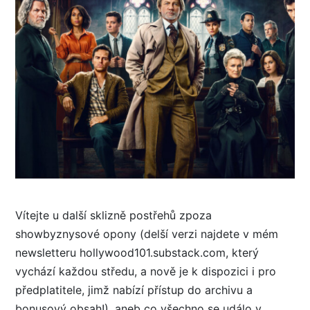
Vítejte u další sklizně postřehů zpoza
showbyznysové opony (delší verzi najdete v mém
newsletteru hollywood101.substack.com, který
vychází každou středu, a nově je k dispozici i pro
předplatitele, jimž nabízí přístup do archivu a
bonusový obsah!), aneb co všechno se událo v