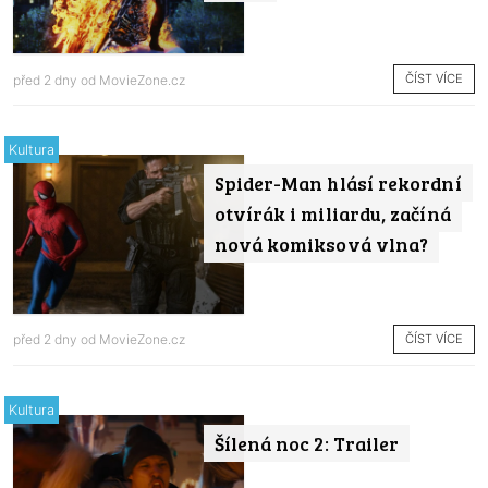
ČÍST VÍCE
před 2 dny od
MovieZone.cz
Kultura
Spider-Man hlásí rekordní
otvírák i miliardu, začíná
nová komiksová vlna?
ČÍST VÍCE
před 2 dny od
MovieZone.cz
Kultura
Šílená noc 2: Trailer