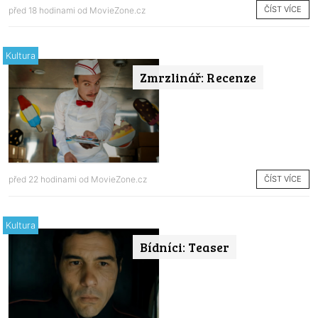
ČÍST VÍCE
před 18 hodinami od
MovieZone.cz
Kultura
Zmrzlinář: Recenze
ČÍST VÍCE
před 22 hodinami od
MovieZone.cz
Kultura
Bídníci: Teaser