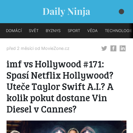
DOMÁCÍ
SVĚT
BYZNYS
SPORT
VĚDA
TECHNOLOGIE
před 2 měsíci od
MovieZone.cz
imf vs Hollywood #171:
Spasí Netflix Hollywood?
Uteče Taylor Swift A.I.? A
kolik pokut dostane Vin
Diesel v Cannes?