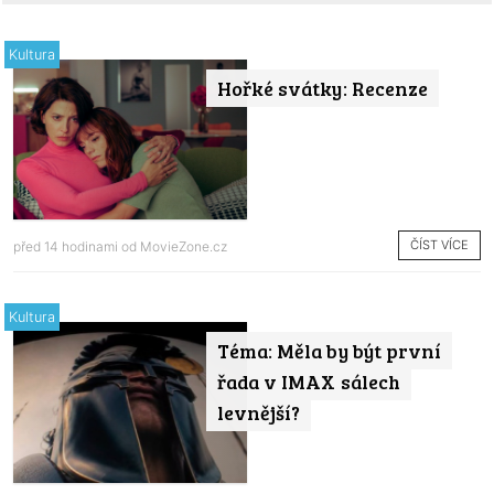
Kultura
Hořké svátky: Recenze
ČÍST VÍCE
před 14 hodinami od
MovieZone.cz
Kultura
Téma: Měla by být první
řada v IMAX sálech
levnější?