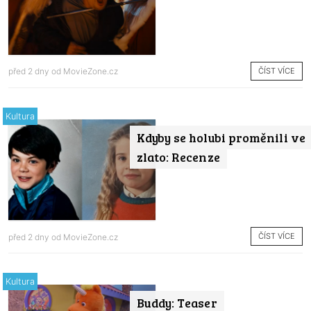
ČÍST VÍCE
před 2 dny od
MovieZone.cz
Kultura
Kdyby se holubi proměnili ve
zlato: Recenze
ČÍST VÍCE
před 2 dny od
MovieZone.cz
Kultura
Buddy: Teaser