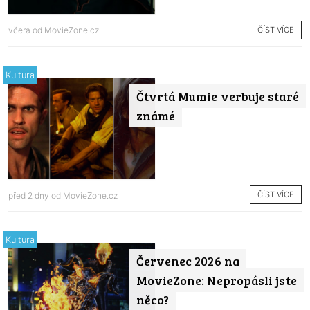
ČÍST VÍCE
včera od
MovieZone.cz
Kultura
Čtvrtá Mumie verbuje staré
známé
ČÍST VÍCE
před 2 dny od
MovieZone.cz
Kultura
Červenec 2026 na
MovieZone: Nepropásli jste
něco?