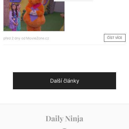
ČÍST VÍCE
před 2 dny od
MovieZone.cz
Další články