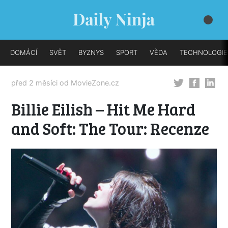
DOMÁCÍ
SVĚT
BYZNYS
SPORT
VĚDA
TECHNOLOGIE
před 2 měsíci od
MovieZone.cz
Billie Eilish – Hit Me Hard
and Soft: The Tour: Recenze