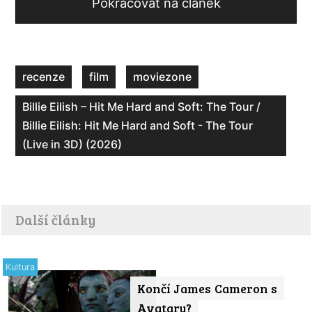
Pokračovat na článek
recenze
film
moviezone
Billie Eilish – Hit Me Hard and Soft: The Tour /
Billie Eilish: Hit Me Hard and Soft - The Tour
(Live in 3D) (2026)
Další články
Kultura
Končí James Cameron s
Avatary?