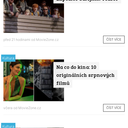
ČÍST VÍCE
před 21 hodinami od
MovieZone.cz
Kultura
Na co do kina: 10
originálních srpnových
filmů
ČÍST VÍCE
včera od
MovieZone.cz
Kultura