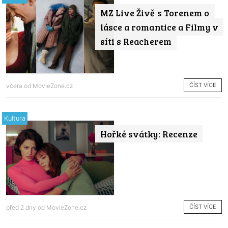
MZ Live Živě s Torenem o
lásce a romantice a Filmy v
síti s Reacherem
ČÍST VÍCE
včera od
MovieZone.cz
Kultura
Hořké svátky: Recenze
ČÍST VÍCE
před 2 dny od
MovieZone.cz