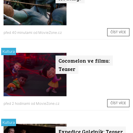
ČÍST VÍCE
před 40 minutami od
MovieZone.cz
Kultura
Cocomelon ve filmu:
Teaser
ČÍST VÍCE
před 2 hodinami od
MovieZone.cz
Kultura
Expedice Galejník: Teaser