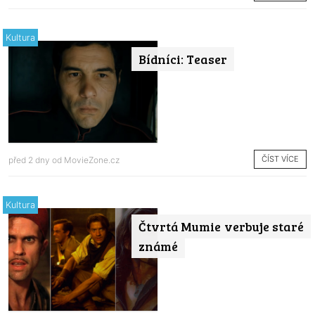
Kultura
Bídníci: Teaser
ČÍST VÍCE
před 2 dny od
MovieZone.cz
Kultura
Čtvrtá Mumie verbuje staré
známé