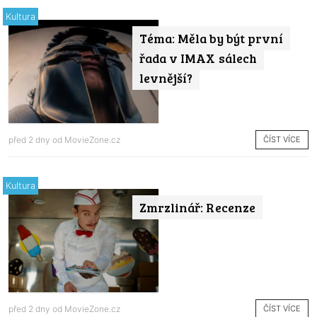
Kultura
Téma: Měla by být první
řada v IMAX sálech
levnější?
ČÍST VÍCE
před 2 dny od
MovieZone.cz
Kultura
Zmrzlinář: Recenze
ČÍST VÍCE
před 2 dny od
MovieZone.cz