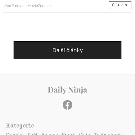
ČÍST VÍCE
před 2 dny od
MovieZone.cz
Další články
Kategorie
Domácí
Svět
Byznys
Sport
Věda
Technologie