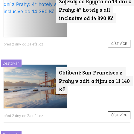
Zájezdy do Egypta na 13 dní z
Prahy: 4* hotely s all
inclusive od 14 390 Kč
ČÍST VÍCE
před 2 dny od
Zaleťsi.cz
Cestování
Oblíbené San Francisco z
Prahy v září a říjnu za 11 140
Kč
ČÍST VÍCE
před 2 dny od
Zaleťsi.cz