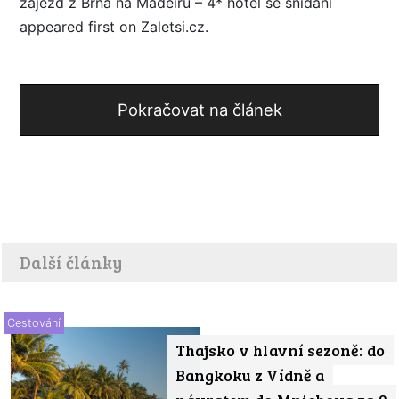
zájezd z Brna na Madeiru – 4* hotel se snídaní
appeared first on Zaletsi.cz.
Pokračovat na článek
Další články
Cestování
Thajsko v hlavní sezoně: do
Bangkoku z Vídně a