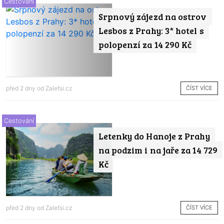
Cestování
Srpnový zájezd na ostrov
Lesbos z Prahy: 3* hotel s
polopenzí za 14 290 Kč
ČÍST VÍCE
před 2 dny od
Zaleťsi.cz
Cestování
Letenky do Hanoje z Prahy
na podzim i na jaře za 14 729
Kč
ČÍST VÍCE
před 2 dny od
Zaleťsi.cz