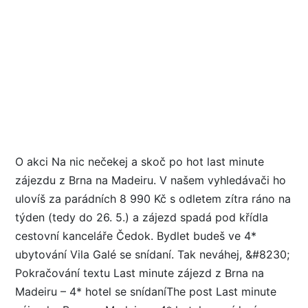
O akci Na nic nečekej a skoč po hot last minute
zájezdu z Brna na Madeiru. V našem vyhledávači ho
ulovíš za parádních 8 990 Kč s odletem zítra ráno na
týden (tedy do 26. 5.) a zájezd spadá pod křídla
cestovní kanceláře Čedok. Bydlet budeš ve 4*
ubytování Vila Galé se snídaní. Tak neváhej, &#8230;
Pokračování textu Last minute zájezd z Brna na
Madeiru – 4* hotel se snídaníThe post Last minute