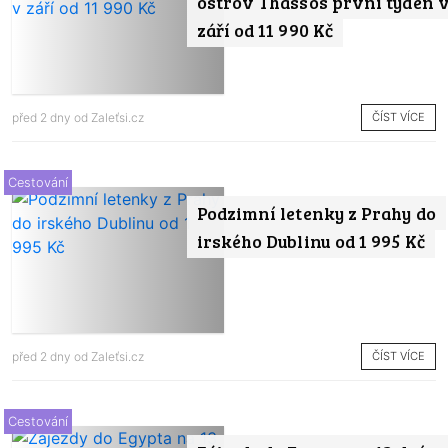
ostrov Thassos první týden 
září od 11 990 Kč
ČÍST VÍCE
před 2 dny od
Zaleťsi.cz
Cestování
Podzimní letenky z Prahy do
irského Dublinu od 1 995 Kč
ČÍST VÍCE
před 2 dny od
Zaleťsi.cz
Cestování