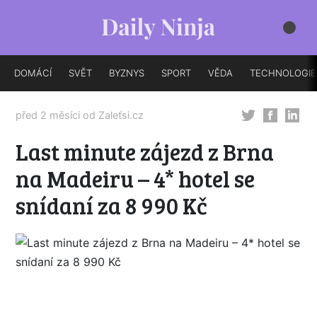
DOMÁCÍ
SVĚT
BYZNYS
SPORT
VĚDA
TECHNOLOGIE
před 2 měsíci od
Zaleťsi.cz
Last minute zájezd z Brna
na Madeiru – 4* hotel se
snídaní za 8 990 Kč