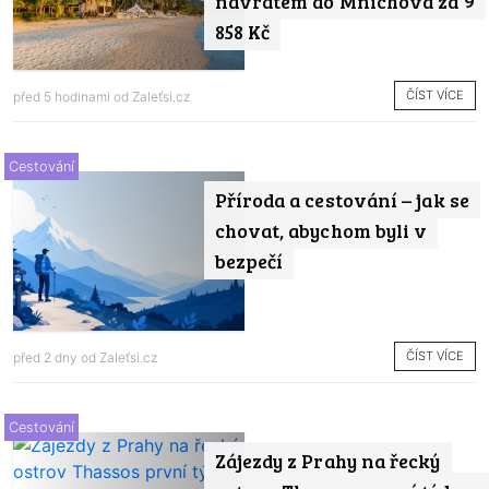
návratem do Mnichova za 9
858 Kč
ČÍST VÍCE
před 5 hodinami od
Zaleťsi.cz
Cestování
Příroda a cestování – jak se
chovat, abychom byli v
bezpečí
ČÍST VÍCE
před 2 dny od
Zaleťsi.cz
Cestování
Zájezdy z Prahy na řecký