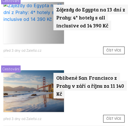
Cestování
Zájezdy do Egypta na 13 dní z
Prahy: 4* hotely s all
inclusive od 14 390 Kč
ČÍST VÍCE
před 3 dny od
Zaleťsi.cz
Cestování
Oblíbené San Francisco z
Prahy v září a říjnu za 11 140
Kč
ČÍST VÍCE
před 3 dny od
Zaleťsi.cz