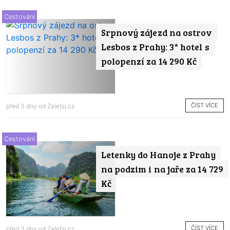
Cestování
Srpnový zájezd na ostrov
Lesbos z Prahy: 3* hotel s
polopenzí za 14 290 Kč
ČÍST VÍCE
před 3 dny od
Zaleťsi.cz
Cestování
Letenky do Hanoje z Prahy
na podzim i na jaře za 14 729
Kč
ČÍST VÍCE
před 3 dny od
Zaleťsi.cz