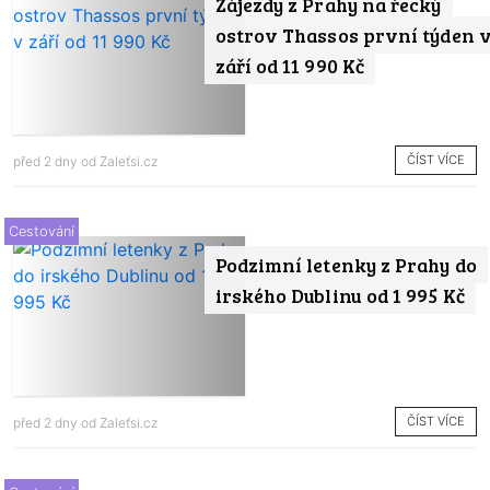
Zájezdy z Prahy na řecký
ostrov Thassos první týden 
září od 11 990 Kč
ČÍST VÍCE
před 2 dny od
Zaleťsi.cz
Cestování
Podzimní letenky z Prahy do
irského Dublinu od 1 995 Kč
ČÍST VÍCE
před 2 dny od
Zaleťsi.cz