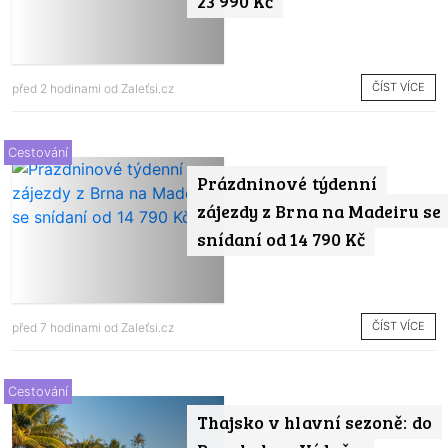
23 990 Kč
ČÍST VÍCE
před 2 hodinami od
Zaleťsi.cz
Cestování
Prázdninové týdenní
zájezdy z Brna na Madeiru se
snídaní od 14 790 Kč
ČÍST VÍCE
před 7 hodinami od
Zaleťsi.cz
Cestování
Thajsko v hlavní sezoně: do