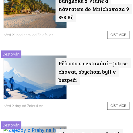
Bangkoku z Vídně a
návratem do Mnichova za 9
858 Kč
ČÍST VÍCE
před 21 hodinami od
Zaleťsi.cz
Cestování
Příroda a cestování – jak se
chovat, abychom byli v
bezpečí
ČÍST VÍCE
před 2 dny od
Zaleťsi.cz
Cestování