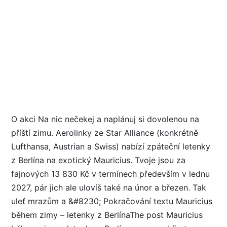
O akci Na nic nečekej a naplánuj si dovolenou na
příští zimu. Aerolinky ze Star Alliance (konkrétně
Lufthansa, Austrian a Swiss) nabízí zpáteční letenky
z Berlína na exotický Mauricius. Tvoje jsou za
fajnových 13 830 Kč v termínech především v lednu
2027, pár jich ale ulovíš také na únor a březen. Tak
uleť mrazům a &#8230; Pokračování textu Mauricius
během zimy – letenky z BerlínaThe post Mauricius