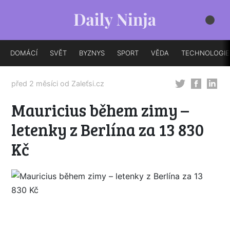
DOMÁCÍ
SVĚT
BYZNYS
SPORT
VĚDA
TECHNOLOGIE
před 2 měsíci od
Zaleťsi.cz
Mauricius během zimy –
letenky z Berlína za 13 830
Kč