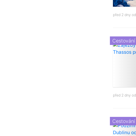
před 2 dny o
Cestování
před 2 dny o
Cestování