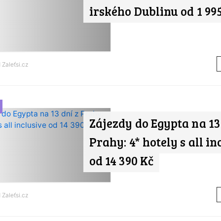
irského Dublinu od 1 99
d
Zaleťsi.cz
Zájezdy do Egypta na 13
Prahy: 4* hotely s all in
od 14 390 Kč
d
Zaleťsi.cz