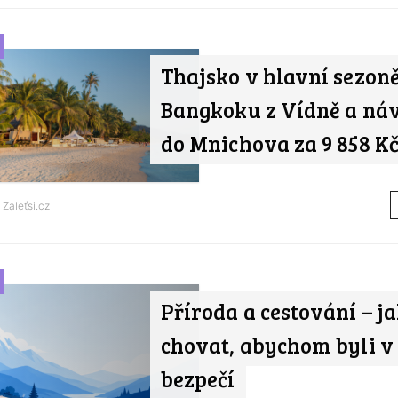
Thajsko v hlavní sezoně
Bangkoku z Vídně a ná
do Mnichova za 9 858 K
d
Zaleťsi.cz
Příroda a cestování – ja
chovat, abychom byli v
bezpečí