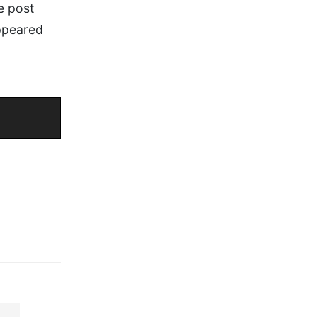
e post
appeared