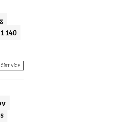
z
11 140
ČÍST VÍCE
ov
 s