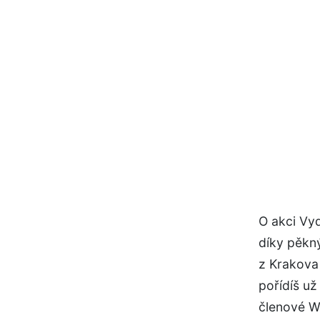
O akci Vy
díky pěkn
z Krakova 
pořídíš už
členové W