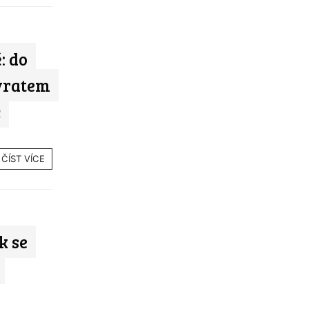
: do
vratem
č
ČÍST VÍCE
k se