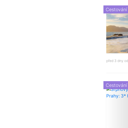
Cestování
před 3 dny o
Cestování