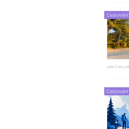
Cestování
před 2 dny o
Cestování