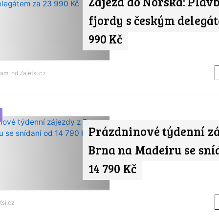
Zájezd do Norska: Plav
fjordy s českým delegát
990 Kč
nami od
Zaleťsi.cz
Prázdninové týdenní zá
Brna na Madeiru se sní
14 790 Kč
ťsi.cz