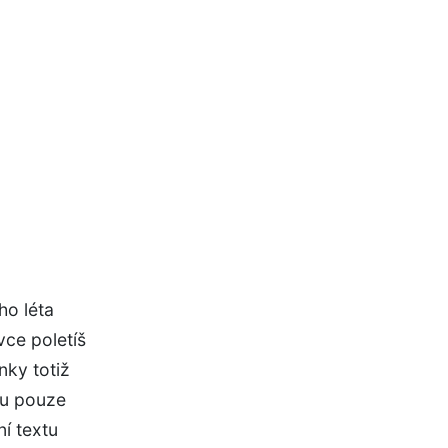
ho léta
ce poletíš
nky totiž
ou pouze
í textu