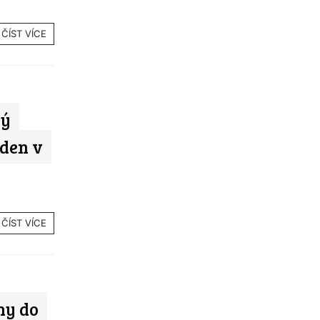
ČÍST VÍCE
ký
ýden v
ČÍST VÍCE
hy do