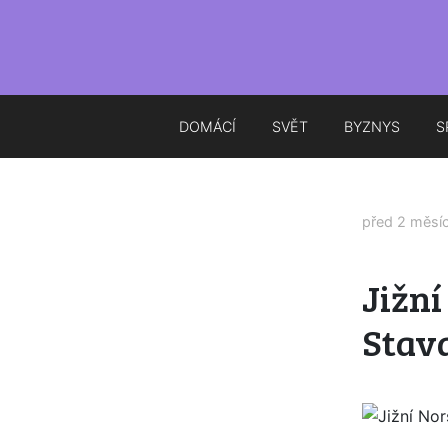
DOMÁCÍ
SVĚT
BYZNYS
S
před 2 měsí
Jižní
Stava