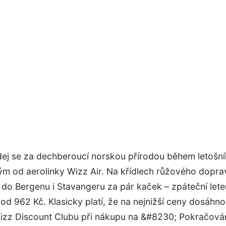
dej se za dechberoucí norskou přírodou během letošní
ým od aerolinky Wizz Air. Na křídlech růžového doprav
do Bergenu i Stavangeru za pár kaček – zpáteční lete
 od 962 Kč. Klasicky platí, že na nejnižší ceny dosáhn
izz Discount Clubu při nákupu na &#8230; Pokračován