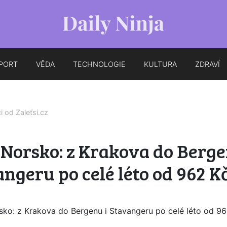
PORT
VĚDA
TECHNOLOGIE
KULTURA
ZDRAVÍ
ci od
Zaleťsi.cz
 Norsko: z Krakova do Berge
ngeru po celé léto od 962 K