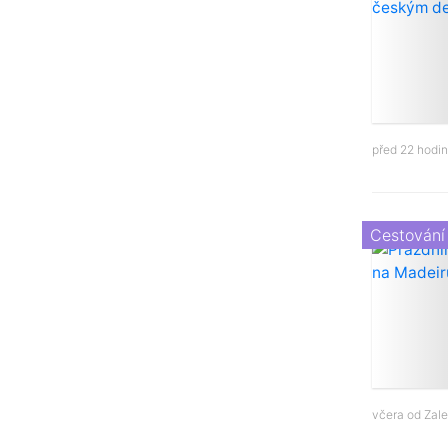
před 22 hodi
Cestování
včera od
Zale