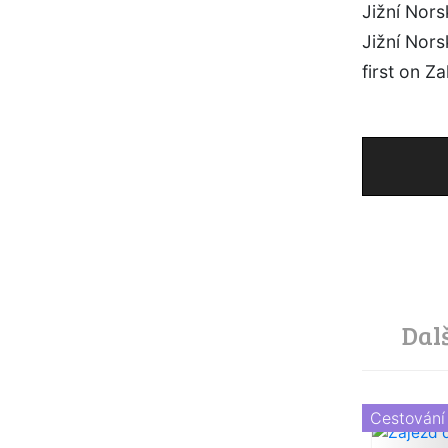
Jižní Nors
Jižní Nor
first on Za
Dal
Cestování