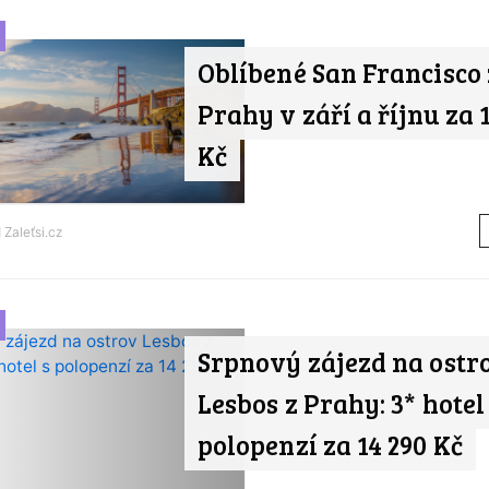
Oblíbené San Francisco 
Prahy v září a říjnu za 
Kč
d
Zaleťsi.cz
Srpnový zájezd na ostr
Lesbos z Prahy: 3* hotel
polopenzí za 14 290 Kč