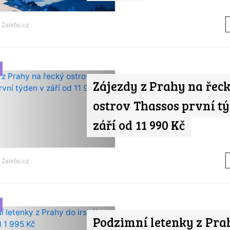
d
Zaleťsi.cz
Zájezdy z Prahy na řec
ostrov Thassos první t
září od 11 990 Kč
d
Zaleťsi.cz
Podzimní letenky z Pra