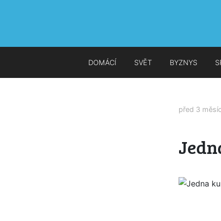
DOMÁCÍ
SVĚT
BYZNYS
S
před 3 měsí
Jedna