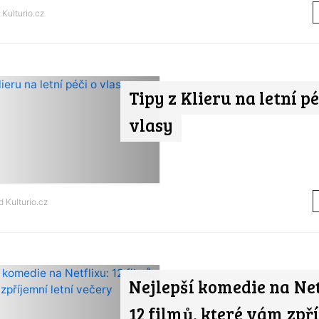
d
Kulturio.cz
Tipy z Klieru na letní pé
vlasy
od
Kulturio.cz
Nejlepší komedie na Net
12 filmů, které vám zpř