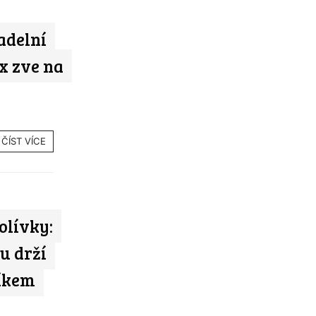
adelní
x zve na
ČÍST VÍCE
olívky:
u drží
níkem