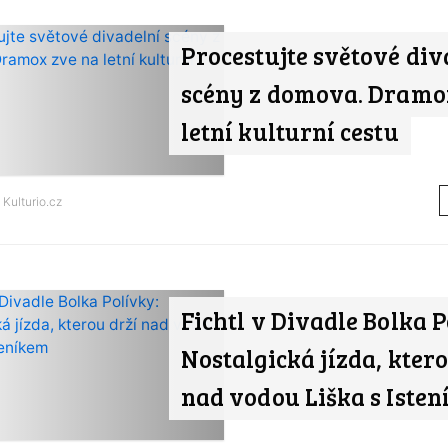
Procestujte světové div
scény z domova. Dramo
letní kulturní cestu
d
Kulturio.cz
Fichtl v Divadle Bolka P
Nostalgická jízda, ktero
nad vodou Liška s Iste