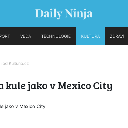
PORT
VĚDA
TECHNOLOGIE
KULTURA
ZDRAVÍ
ci od
Kulturio.cz
 kule jako v Mexico City