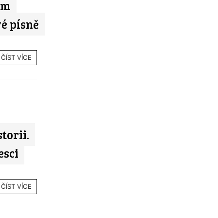
im
é písně
ČÍST VÍCE
torii.
esci
ČÍST VÍCE