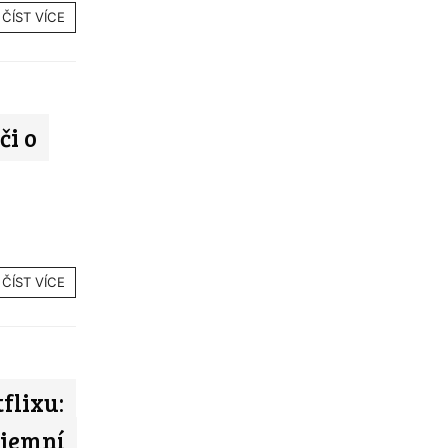
ČÍST VÍCE
či o
ČÍST VÍCE
flixu:
íjemní