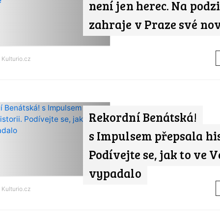
není jen herec. Na podz
zahraje v Praze své nov
d
Kulturio.cz
Rekordní Benátská!
s Impulsem přepsala his
Podívejte se, jak to ve V
vypadalo
d
Kulturio.cz