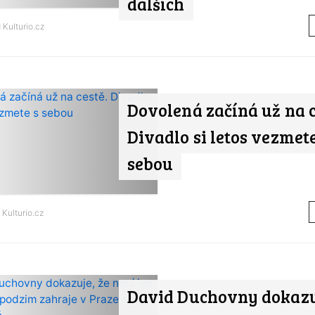
dalších
d
Kulturio.cz
Dovolená začíná už na c
Divadlo si letos vezmete
sebou
d
Kulturio.cz
David Duchovny dokazu