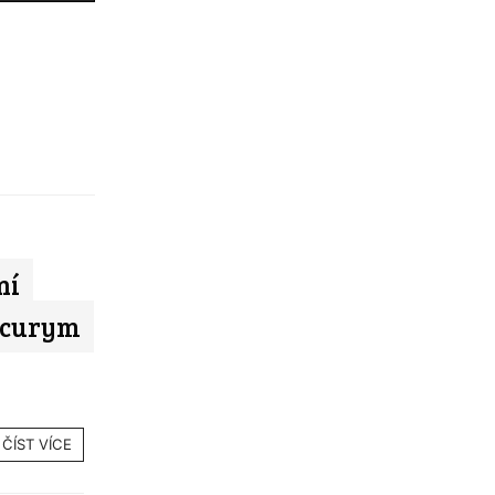
ní
rcurym
ČÍST VÍCE