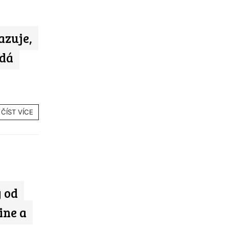
azuje,
adá
ČÍST VÍCE
 od
ine a