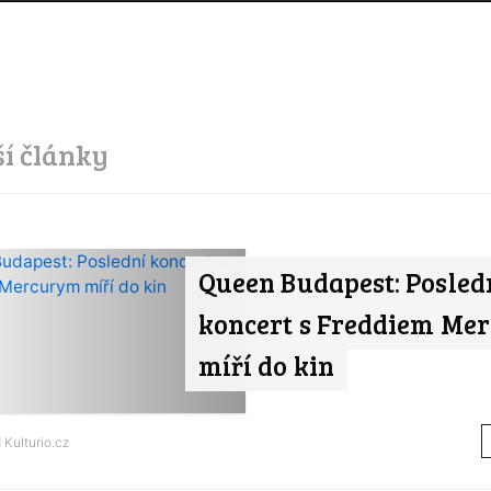
ší články
Queen Budapest: Posled
koncert s Freddiem Me
míří do kin
d
Kulturio.cz