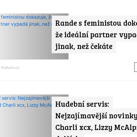
Rande s feministou dok
že ideální partner vyp
jinak, než čekáte
d
Kulturio.cz
Hudební servis:
Nejzajímavější novinky
Charli xcx, Lizzy McAlp