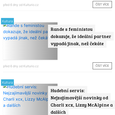
ČÍST VÍCE
před 6 dny od
Kulturio.cz
Kultura
Rande s feministou
dokazuje, že ideální partner
vypadá jinak, než čekáte
ČÍST VÍCE
před 6 dny od
Kulturio.cz
Kultura
Hudební servis:
Nejzajímavější novinky od
Charli xcx, Lizzy McAlpine a
dalších