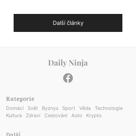
Další články
Kategorie
Domácí
Svět
Byznys
Sport
Věda
Technologie
Kultura
Zdraví
Cestování
Auto
Krypto
Další