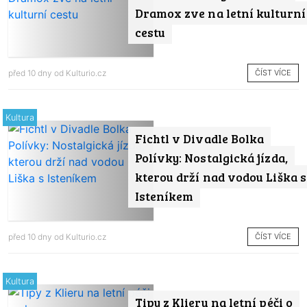
Dramox zve na letní kulturní
cestu
ČÍST VÍCE
před 10 dny od
Kulturio.cz
Kultura
Fichtl v Divadle Bolka
Polívky: Nostalgická jízda,
kterou drží nad vodou Liška s
Isteníkem
ČÍST VÍCE
před 10 dny od
Kulturio.cz
Kultura
Tipy z Klieru na letní péči o