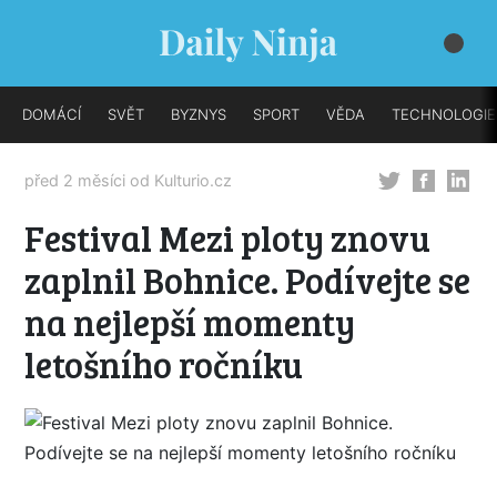
DOMÁCÍ
SVĚT
BYZNYS
SPORT
VĚDA
TECHNOLOGIE
před 2 měsíci od
Kulturio.cz
Festival Mezi ploty znovu
zaplnil Bohnice. Podívejte se
na nejlepší momenty
letošního ročníku