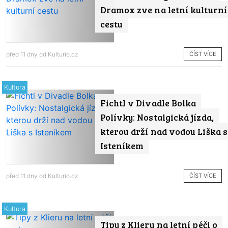
Dramox zve na letní kulturní
cestu
ČÍST VÍCE
před 11 dny od
Kulturio.cz
Kultura
Fichtl v Divadle Bolka
Polívky: Nostalgická jízda,
kterou drží nad vodou Liška s
Isteníkem
ČÍST VÍCE
před 11 dny od
Kulturio.cz
Kultura
Tipy z Klieru na letní péči o