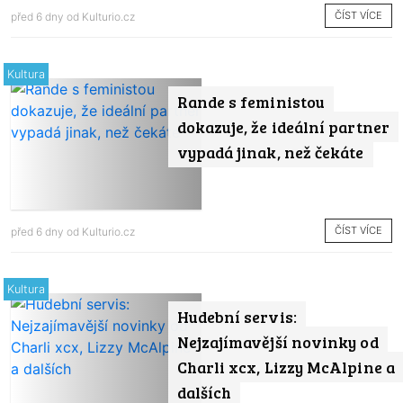
ČÍST VÍCE
před 6 dny od
Kulturio.cz
Kultura
Rande s feministou
dokazuje, že ideální partner
vypadá jinak, než čekáte
ČÍST VÍCE
před 6 dny od
Kulturio.cz
Kultura
Hudební servis:
Nejzajímavější novinky od
Charli xcx, Lizzy McAlpine a
dalších