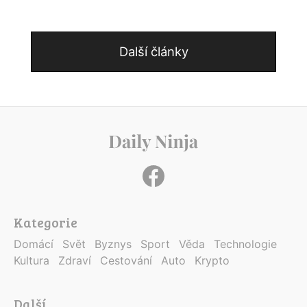
Další články
Kategorie
Domácí
Svět
Byznys
Sport
Věda
Technologie
Kultura
Zdraví
Cestování
Auto
Krypto
Další