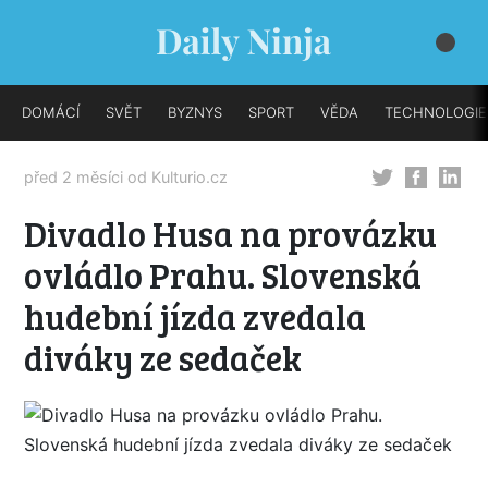
DOMÁCÍ
SVĚT
BYZNYS
SPORT
VĚDA
TECHNOLOGIE
před 2 měsíci od
Kulturio.cz
Divadlo Husa na provázku
ovládlo Prahu. Slovenská
hudební jízda zvedala
diváky ze sedaček