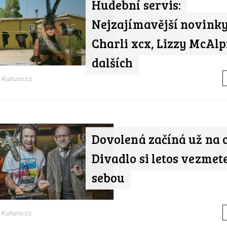
Hudební servis:
Nejzajímavější novinky
Charli xcx, Lizzy McAlp
dalších
d
Kulturio.cz
Dovolená začíná už na c
Divadlo si letos vezmete
sebou
d
Kulturio.cz