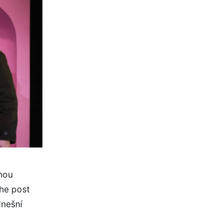
rnou
The post
dnešní