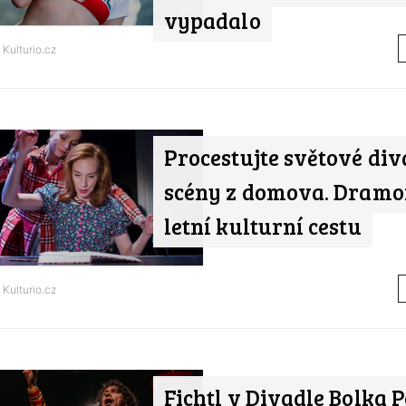
vypadalo
d
Kulturio.cz
Procestujte světové div
scény z domova. Dramo
letní kulturní cestu
d
Kulturio.cz
Fichtl v Divadle Bolka P