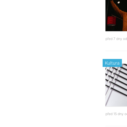
před 7 dny o
Kultura
před 15 dny 