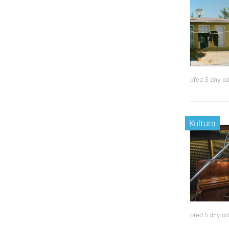
před 3 dny o
Kultura
před 5 dny o