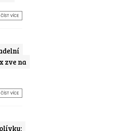
ČÍST VÍCE
adelní
x zve na
ČÍST VÍCE
olívky: