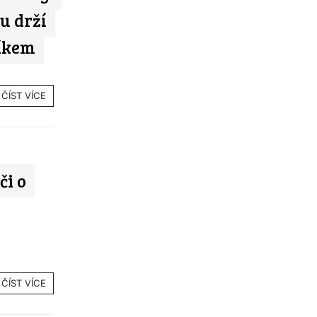
u drží
níkem
ČÍST VÍCE
či o
ČÍST VÍCE