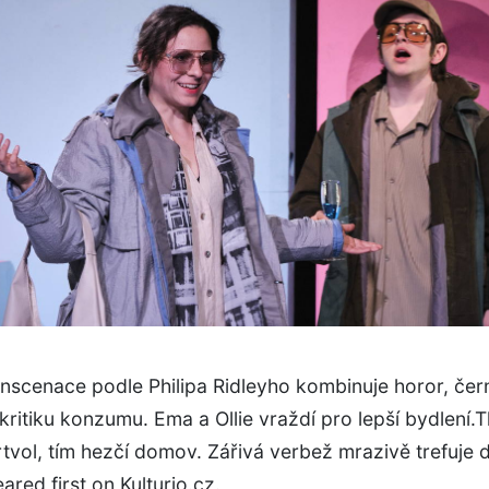
inscenace podle Philipa Ridleyho kombinuje horor, če
kritiku konzumu. Ema a Ollie vraždí pro lepší bydlení.
tvol, tím hezčí domov. Zářivá verbež mrazivě trefuje 
red first on Kulturio.cz.