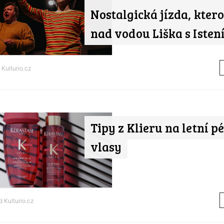
Nostalgická jízda, ktero
nad vodou Liška s Iste
d
Kulturio.cz
Tipy z Klieru na letní pé
vlasy
od
Kulturio.cz