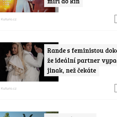
míří do kin
d
Kulturio.cz
Rande s feministou dok
že ideální partner vyp
jinak, než čekáte
d
Kulturio.cz