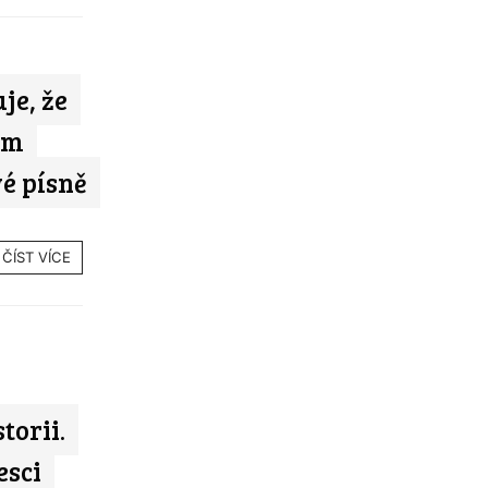
je, že
im
é písně
ČÍST VÍCE
torii.
esci