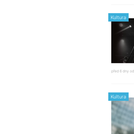
Kultura
před 6 dny o
Kultura