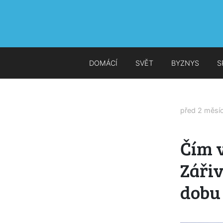
DOMÁCÍ
SVĚT
BYZNYS
S
před 2 měsí
Čím v
Zářiv
dobu