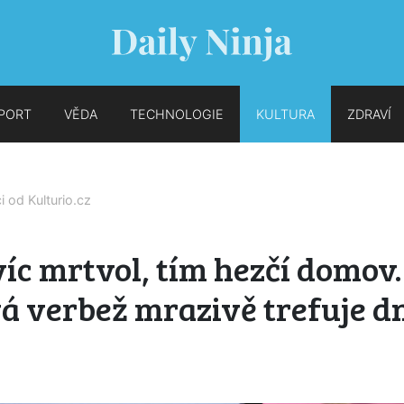
PORT
VĚDA
TECHNOLOGIE
KULTURA
ZDRAVÍ
ci od
Kulturio.cz
íc mrtvol, tím hezčí domov.
á verbež mrazivě trefuje d