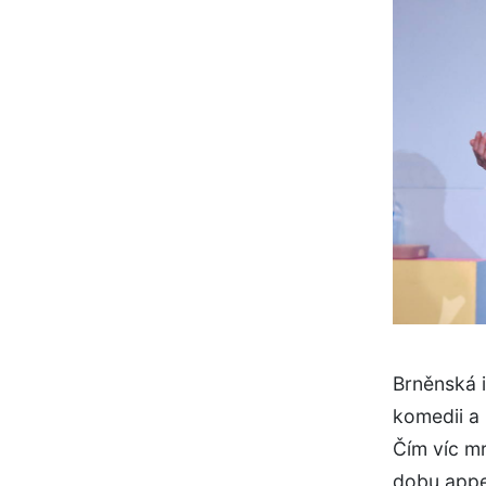
Brněnská 
komedii a 
Čím víc mr
dobu appea