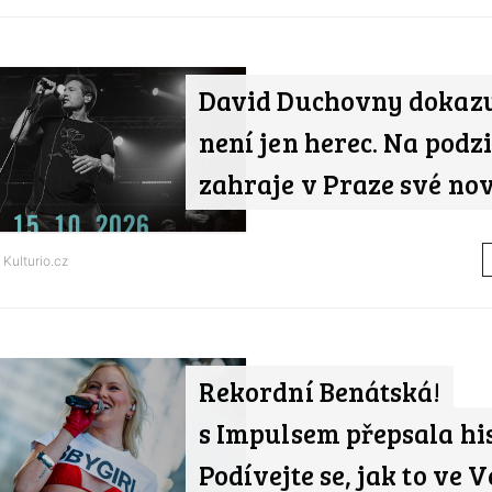
David Duchovny dokazu
není jen herec. Na podz
zahraje v Praze své nov
d
Kulturio.cz
Rekordní Benátská!
s Impulsem přepsala his
Podívejte se, jak to ve V