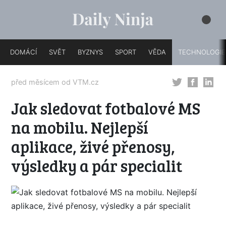
DOMÁCÍ
SVĚT
BYZNYS
SPORT
VĚDA
TECHNOLOGIE
před měsícem od
VTM.cz
Jak sledovat fotbalové MS
na mobilu. Nejlepší
aplikace, živé přenosy,
výsledky a pár specialit