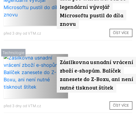
legendární vývojář
Microsoftu pustil do díla
znovu
ČÍST VÍCE
před 3 dny od
VTM.cz
Technologie
Zásilkovna usnadní vrácení
zboží e-shopům. Balíček
zanesete do Z-Boxu, ani není
nutné tisknout štítek
ČÍST VÍCE
před 3 dny od
VTM.cz