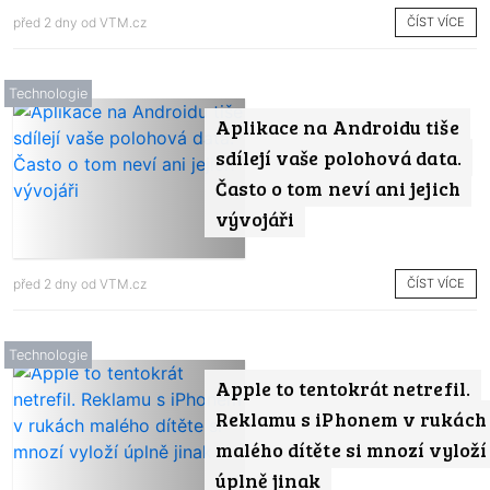
ČÍST VÍCE
před 2 dny od
VTM.cz
Technologie
Aplikace na Androidu tiše
sdílejí vaše polohová data.
Často o tom neví ani jejich
vývojáři
ČÍST VÍCE
před 2 dny od
VTM.cz
Technologie
Apple to tentokrát netrefil.
Reklamu s iPhonem v rukách
malého dítěte si mnozí vyloží
úplně jinak