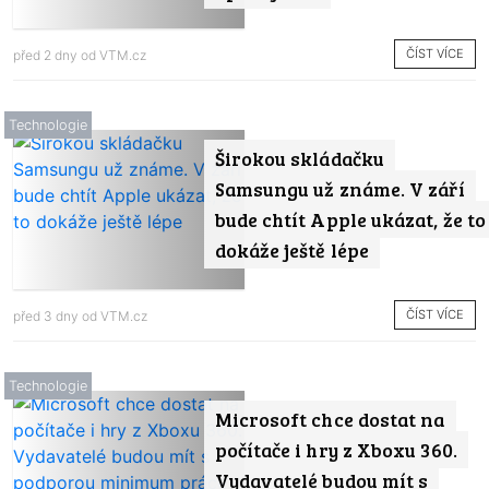
ČÍST VÍCE
před 2 dny od
VTM.cz
Technologie
Širokou skládačku
Samsungu už známe. V září
bude chtít Apple ukázat, že to
dokáže ještě lépe
ČÍST VÍCE
před 3 dny od
VTM.cz
Technologie
Microsoft chce dostat na
počítače i hry z Xboxu 360.
Vydavatelé budou mít s