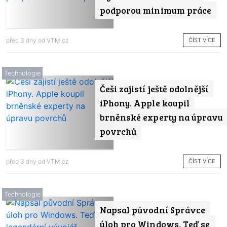
podporou minimum práce
ČÍST VÍCE
před 3 dny od
VTM.cz
Technologie
Češi zajistí ještě odolnější
iPhony. Apple koupil
brněnské experty na úpravu
povrchů
ČÍST VÍCE
před 3 dny od
VTM.cz
Technologie
Napsal původní Správce
úloh pro Windows. Teď se