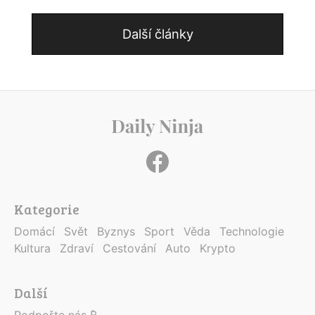
Další články
Kategorie
Domácí
Svět
Byznys
Sport
Věda
Technologie
Kultura
Zdraví
Cestování
Auto
Krypto
Další