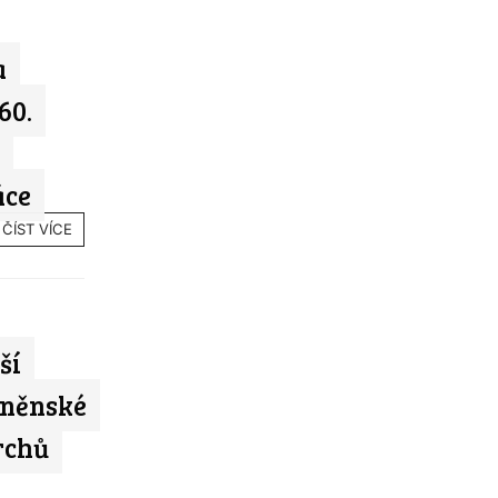
a
60.
áce
ČÍST VÍCE
ší
rněnské
rchů