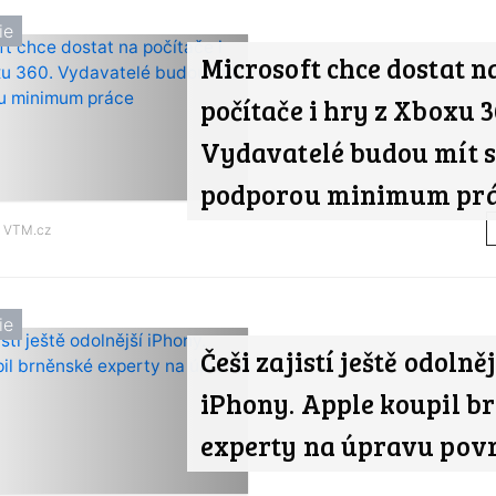
ie
Microsoft chce dostat n
počítače i hry z Xboxu 3
Vydavatelé budou mít s
podporou minimum pr
d
VTM.cz
ie
Češi zajistí ještě odolněj
iPhony. Apple koupil b
experty na úpravu pov