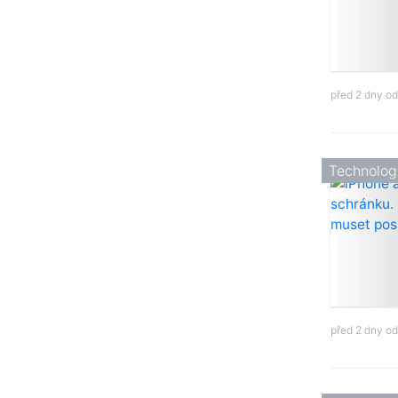
před 2 dny o
Technolog
před 2 dny o