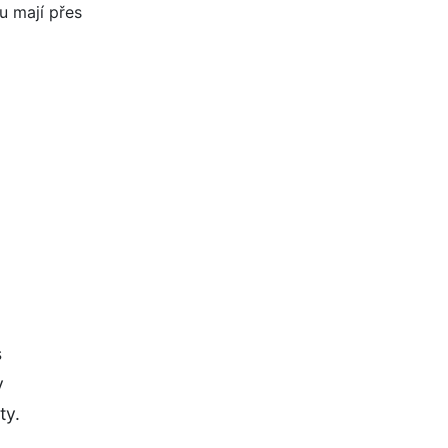
s
y
ty.