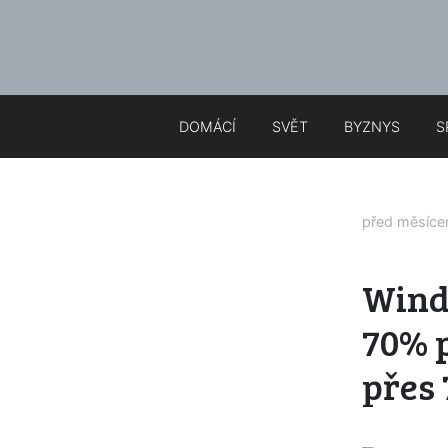
DOMÁCÍ
SVĚT
BYZNYS
S
před měsíc
Wind
70% 
přes 