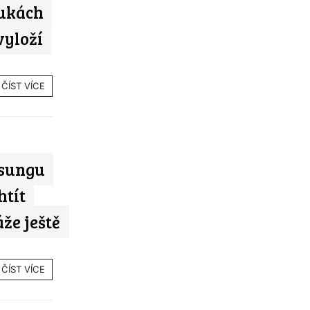
ukách
vyloží
ČÍST VÍCE
msungu
htít
že ještě
ČÍST VÍCE