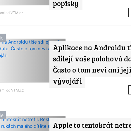
popisky
nami od
VTM.cz
ie
Aplikace na Androidu t
sdílejí vaše polohová da
Často o tom neví ani jej
vývojáři
nami od
VTM.cz
ie
Apple to tentokrát netre