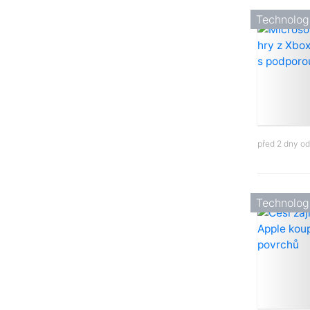
Technolog
před 2 dny o
Technolog