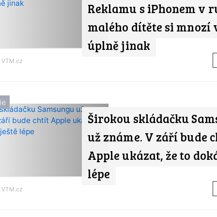
Reklamu s iPhonem v r
malého dítěte si mnozí 
úplně jinak
d
VTM.cz
ie
Širokou skládačku Sa
už známe. V září bude c
Apple ukázat, že to doká
lépe
d
VTM.cz