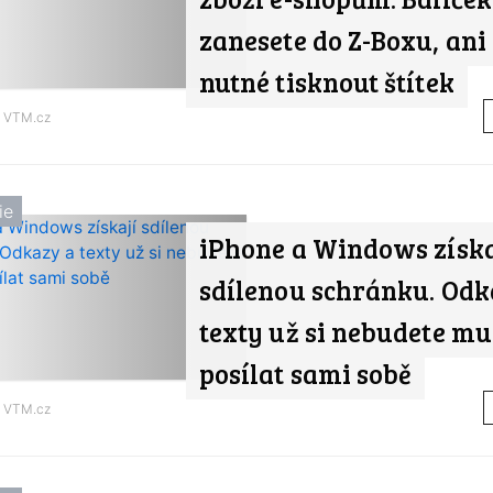
zanesete do Z-Boxu, ani
nutné tisknout štítek
d
VTM.cz
ie
iPhone a Windows získa
sdílenou schránku. Odk
texty už si nebudete mu
posílat sami sobě
d
VTM.cz