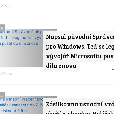
d
VTM.cz
ie
Napsal původní Správc
pro Windows. Teď se le
vývojář Microsoftu pust
díla znovu
d
VTM.cz
ie
Zásilkovna usnadní vr
zboží e-shopům. Balíček