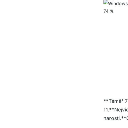
**Téměř 7
11.**Nejví
narostl.**