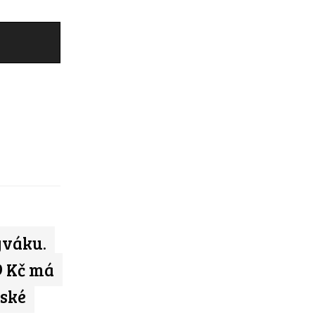
ýváku.
9 Kč má
eské