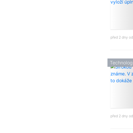
před 2 dny o
Technolog
před 2 dny o