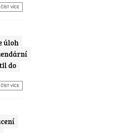
ČÍST VÍCE
e úloh
gendární
il do
ČÍST VÍCE
ácení