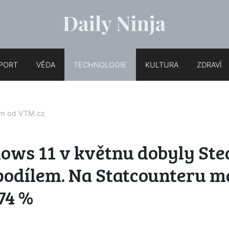
PORT
VĚDA
TECHNOLOGIE
KULTURA
ZDRAVÍ
em od
VTM.cz
ows 11 v květnu dobyly Ste
podílem. Na Statcounteru m
74 %