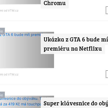
Chromu
ami od
VTM.cz
ie
Ukázka z GTA 6 bude mí
premiéru na Netflixu
ami od
VTM.cz
ie
Super klávesnice do ob