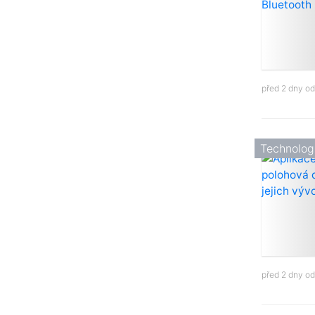
před 2 dny o
Technolog
před 2 dny o