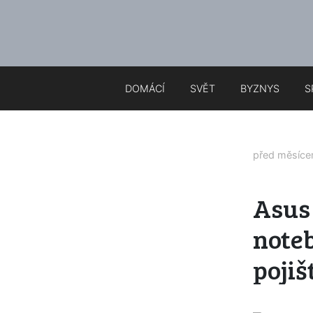
DOMÁCÍ
SVĚT
BYZNYS
S
před měsíc
Asus 
note
pojiš