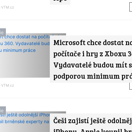
d
VTM.cz
ie
Microsoft chce dostat n
počítače i hry z Xboxu 3
Vydavatelé budou mít s
podporou minimum pr
d
VTM.cz
ie
Češi zajistí ještě odolněj
iPhony. Apple koupil b