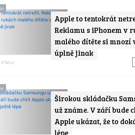
ie
Apple to tentokrát netre
Reklamu s iPhonem v r
malého dítěte si mnozí 
úplně jinak
d
VTM.cz
ie
Širokou skládačku Sa
už známe. V září bude c
Apple ukázat, že to doká
lépe