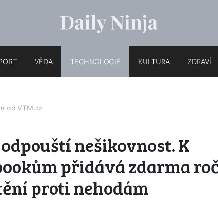
PORT
VĚDA
TECHNOLOGIE
KULTURA
ZDRAVÍ
em od
VTM.cz
odpouští nešikovnost. K
bookům přidává zdarma roč
tění proti nehodám