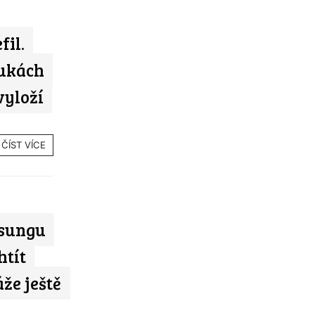
fil.
ukách
vyloží
ČÍST VÍCE
msungu
htít
že ještě