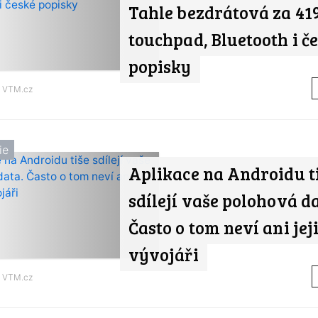
Tahle bezdrátová za 41
touchpad, Bluetooth i č
popisky
d
VTM.cz
ie
Aplikace na Androidu t
sdílejí vaše polohová da
Často o tom neví ani jej
vývojáři
d
VTM.cz