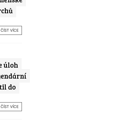
rchů
ČÍST VÍCE
e úloh
gendární
il do
ČÍST VÍCE