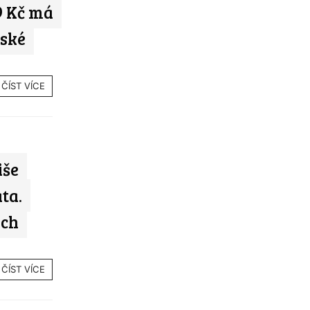
9 Kč má
eské
ČÍST VÍCE
iše
ta.
ich
ČÍST VÍCE