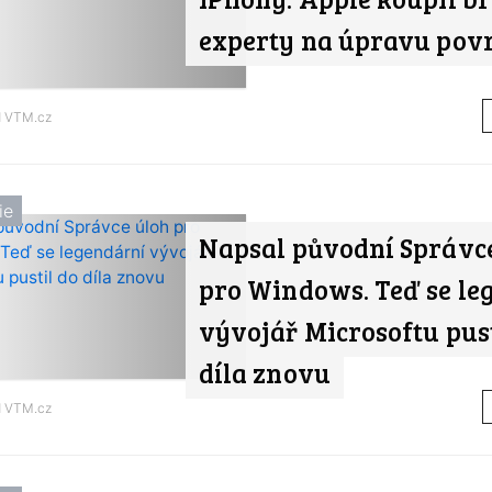
experty na úpravu pov
d
VTM.cz
ie
Napsal původní Správc
pro Windows. Teď se le
vývojář Microsoftu pust
díla znovu
d
VTM.cz