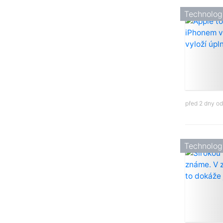
Technolog
před 2 dny o
Technolog