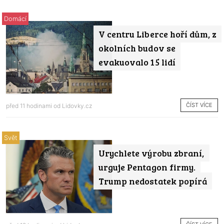
Domácí
V centru Liberce hoří dům, z
okolních budov se
evakuovalo 15 lidí
ČÍST VÍCE
před 11 hodinami od
Lidovky.cz
Svět
Urychlete výrobu zbraní,
urguje Pentagon firmy.
Trump nedostatek popírá