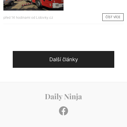
ČÍST VÍCE
před 14 hodinami od
Lidovky.cz
Další články