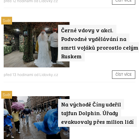
ČÍST VÍCE
před 12 hodinami od
Lidovky.cz
Svět
Černé vdovy v akci.
Podvodné vydělávání na
smrti vojáků prorostlo celým
Ruskem
ČÍST VÍCE
před 13 hodinami od
Lidovky.cz
Svět
Na východě Číny udeřil
tajfun Dolphin. Úřady
evakuovaly přes milion lidí