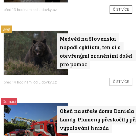
ČÍST VÍCE
před 13 hodinami od
Lidovky.cz
Svět
Medvěd na Slovensku
napadl cyklistu, ten si s
otevřenými zraněními došel
pro pomoc
ČÍST VÍCE
před 14 hodinami od
Lidovky.cz
Domácí
Oheň na střeše domu Daniela
Landy. Plameny přeskočily př
vypalování hnízda