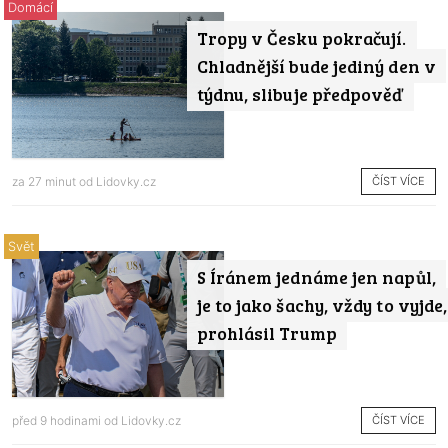
Domácí
Tropy v Česku pokračují.
Chladnější bude jediný den v
týdnu, slibuje předpověď
ČÍST VÍCE
za 27 minut od
Lidovky.cz
Svět
S Íránem jednáme jen napůl,
je to jako šachy, vždy to vyjde,
prohlásil Trump
ČÍST VÍCE
před 9 hodinami od
Lidovky.cz