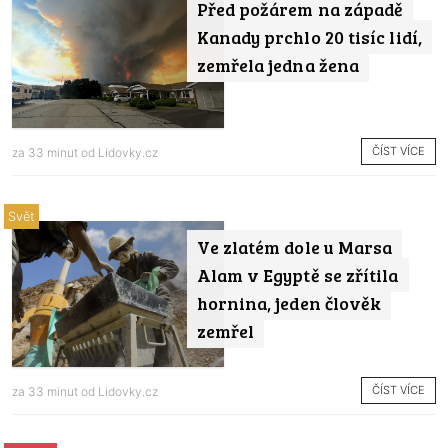
Před požárem na západě
Kanady prchlo 20 tisíc lidí,
zemřela jedna žena
ČÍST VÍCE
za 33 minut od
Lidovky.cz
Svět
Ve zlatém dole u Marsa
Alam v Egyptě se zřítila
hornina, jeden člověk
zemřel
ČÍST VÍCE
za 33 minut od
Lidovky.cz