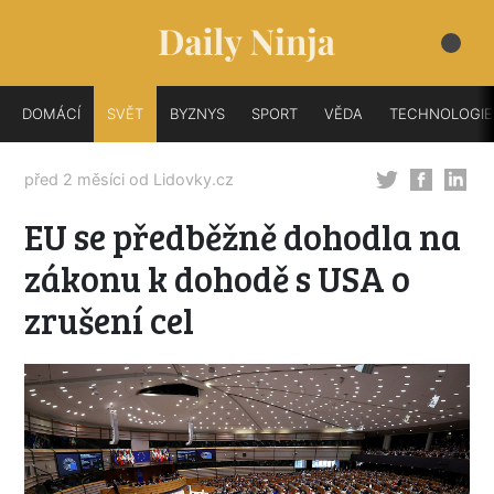
DOMÁCÍ
SVĚT
BYZNYS
SPORT
VĚDA
TECHNOLOGIE
před 2 měsíci od
Lidovky.cz
EU se předběžně dohodla na
zákonu k dohodě s USA o
zrušení cel