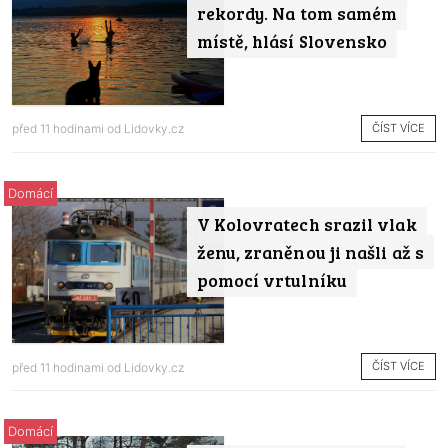
rekordy. Na tom samém
místě, hlásí Slovensko
ČÍST VÍCE
před 11 hodinami od
Lidovky.cz
Domácí
V Kolovratech srazil vlak
ženu, zraněnou ji našli až s
pomocí vrtulníku
ČÍST VÍCE
před 11 hodinami od
Lidovky.cz
Domácí