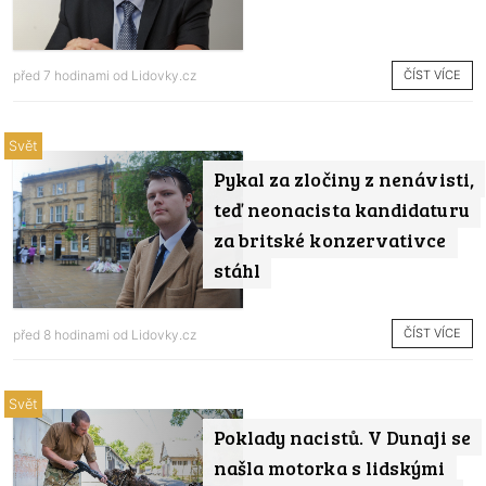
ČÍST VÍCE
před 7 hodinami od
Lidovky.cz
Svět
Pykal za zločiny z nenávisti,
teď neonacista kandidaturu
za britské konzervativce
stáhl
ČÍST VÍCE
před 8 hodinami od
Lidovky.cz
Svět
Poklady nacistů. V Dunaji se
našla motorka s lidskými