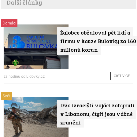
Další články
Domácí
Žalobce obžaloval pět lidí a
firmu v kauze Bulovky za 160
milionů korun
ČÍST VÍCE
za hodinu od
Lidovky.cz
Svět
Dva izraelští vojáci zahynuli
v Libanonu, čtyři jsou vážně
zraněni