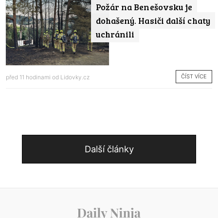
Požár na Benešovsku je
dohašený. Hasiči další chaty
uchránili
ČÍST VÍCE
před 11 hodinami od
Lidovky.cz
Další články