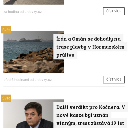
ČÍST VÍCE
za hodinu od
Lidovky.cz
Svět
Írán a Omán se dohodly na
trase plavby v Hormuzském
průlivu
ČÍST VÍCE
před 6 hodinami od
Lidovky.cz
Svět
Další verdikt pro Kočnera. V
nové kauze byl uznán
vinným, trest zůstává 19 let