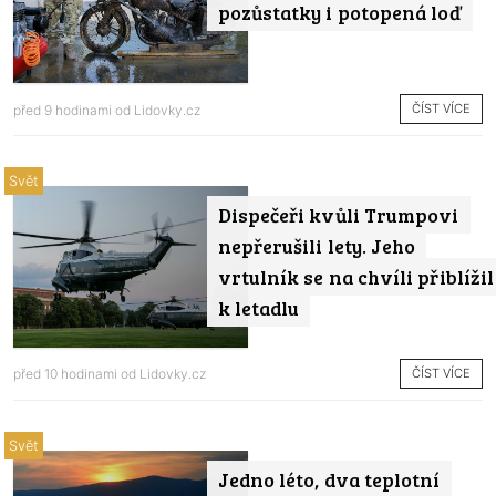
pozůstatky i potopená loď
ČÍST VÍCE
před 9 hodinami od
Lidovky.cz
Svět
Dispečeři kvůli Trumpovi
nepřerušili lety. Jeho
vrtulník se na chvíli přiblížil
k letadlu
ČÍST VÍCE
před 10 hodinami od
Lidovky.cz
Svět
Jedno léto, dva teplotní