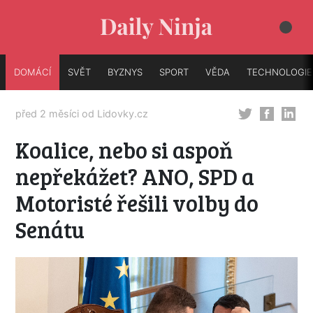
DOMÁCÍ
SVĚT
BYZNYS
SPORT
VĚDA
TECHNOLOGIE
před 2 měsíci od
Lidovky.cz
Koalice, nebo si aspoň
nepřekážet? ANO, SPD a
Motoristé řešili volby do
Senátu