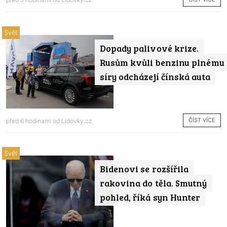
Svět
Dopady palivové krize.
Rusům kvůli benzinu plnému
síry odcházejí čínská auta
ČÍST VÍCE
před 6 hodinami od
Lidovky.cz
Svět
Bidenovi se rozšířila
rakovina do těla. Smutný
pohled, říká syn Hunter