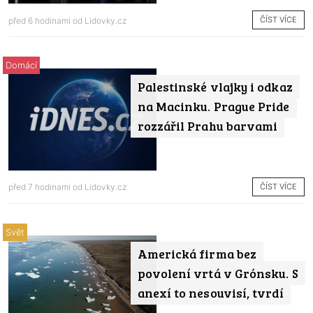
ČÍST VÍCE
před 6 hodinami od
Lidovky.cz
Domácí
Palestinské vlajky i odkaz
na Macinku. Prague Pride
rozzářil Prahu barvami
ČÍST VÍCE
před 7 hodinami od
Lidovky.cz
Svět
Americká firma bez
povolení vrtá v Grónsku. S
anexí to nesouvisí, tvrdí