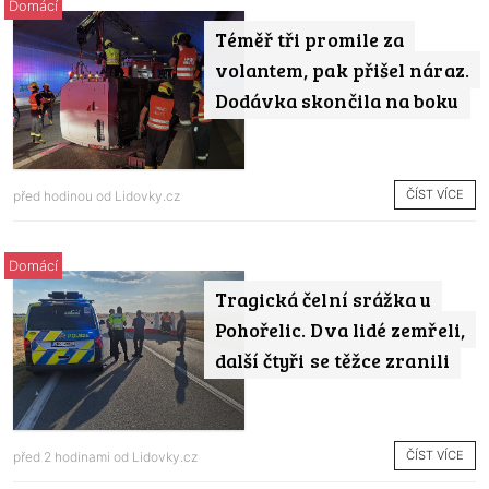
Domácí
Téměř tři promile za
volantem, pak přišel náraz.
Dodávka skončila na boku
ČÍST VÍCE
před hodinou od
Lidovky.cz
Domácí
Tragická čelní srážka u
Pohořelic. Dva lidé zemřeli,
další čtyři se těžce zranili
ČÍST VÍCE
před 2 hodinami od
Lidovky.cz