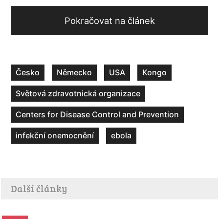
Pokračovat na článek
Česko
Německo
USA
Kongo
Světová zdravotnická organizace
Centers for Disease Control and Prevention
infekční onemocnění
ebola
Další články