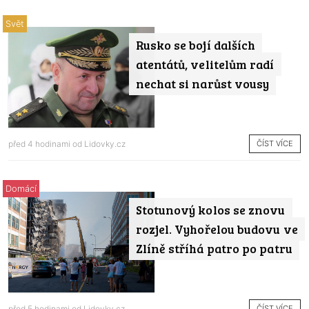
Svět
Rusko se bojí dalších
atentátů, velitelům radí
nechat si narůst vousy
ČÍST VÍCE
před 4 hodinami od
Lidovky.cz
Domácí
Stotunový kolos se znovu
rozjel. Vyhořelou budovu ve
Zlíně stříhá patro po patru
ČÍST VÍCE
před 5 hodinami od
Lidovky.cz