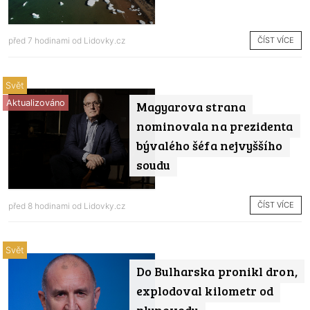
ČÍST VÍCE
před 7 hodinami od
Lidovky.cz
Svět
Aktualizováno
Magyarova strana
nominovala na prezidenta
bývalého šéfa nejvyššího
soudu
ČÍST VÍCE
před 8 hodinami od
Lidovky.cz
Svět
Do Bulharska pronikl dron,
explodoval kilometr od