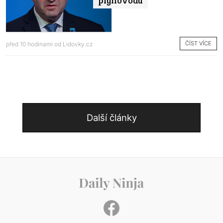
plynovodu
ČÍST VÍCE
před 10 hodinami od
Lidovky.cz
Další články