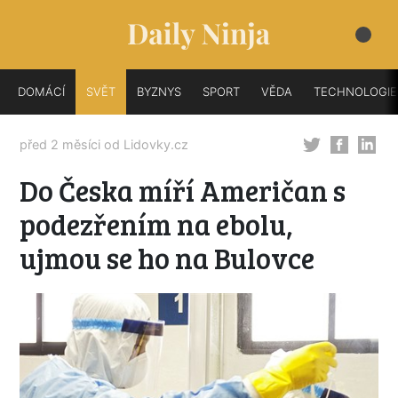
DOMÁCÍ
SVĚT
BYZNYS
SPORT
VĚDA
TECHNOLOGIE
před 2 měsíci od
Lidovky.cz
Do Česka míří Američan s
podezřením na ebolu,
ujmou se ho na Bulovce