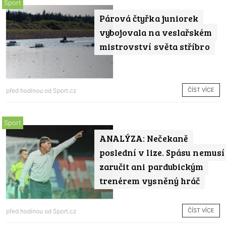
Sport
Párová čtyřka juniorek
vybojovala na veslařském
mistrovství světa stříbro
ČÍST VÍCE
před hodinou od
Sport.cz
Sport
ANALÝZA: Nečekaně
poslední v lize. Spásu nemusí
zaručit ani pardubickým
trenérem vysněný hráč
ČÍST VÍCE
před hodinou od
Sport.cz