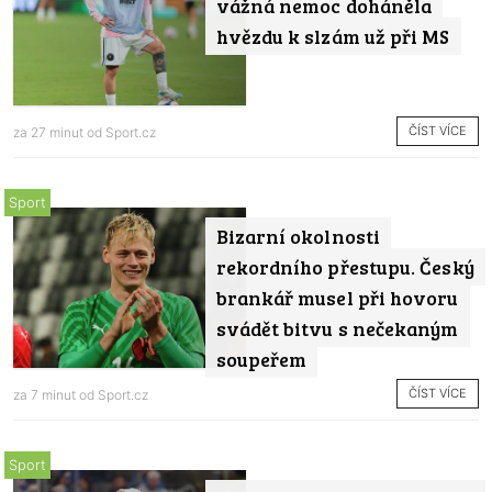
vážná nemoc doháněla
hvězdu k slzám už při MS
ČÍST VÍCE
za 27 minut od
Sport.cz
Sport
Bizarní okolnosti
rekordního přestupu. Český
brankář musel při hovoru
svádět bitvu s nečekaným
soupeřem
ČÍST VÍCE
za 7 minut od
Sport.cz
Sport