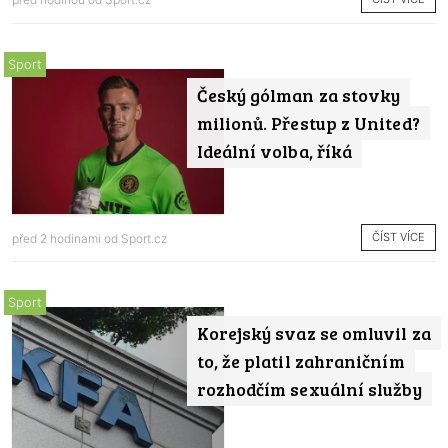
Sport
Český gólman za stovky
milionů. Přestup z United?
Ideální volba, říká
ČÍST VÍCE
před 2 hodinami od
Sport.cz
Sport
Korejský svaz se omluvil za
to, že platil zahraničním
rozhodčím sexuální služby