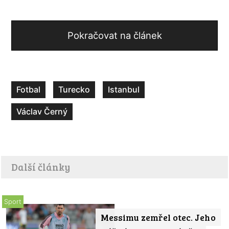
Pokračovat na článek
Fotbal
Turecko
Istanbul
Václav Černý
Další články
Sport
Messimu zemřel otec. Jeho