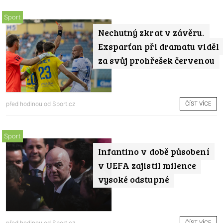
Sport
Nechutný zkrat v závěru.
Exsparťan při dramatu viděl
za svůj prohřešek červenou
ČÍST VÍCE
před hodinou od
Sport.cz
Sport
Infantino v době působení
v UEFA zajistil milence
vysoké odstupné
ČÍST VÍCE
před hodinou od
Sport.cz