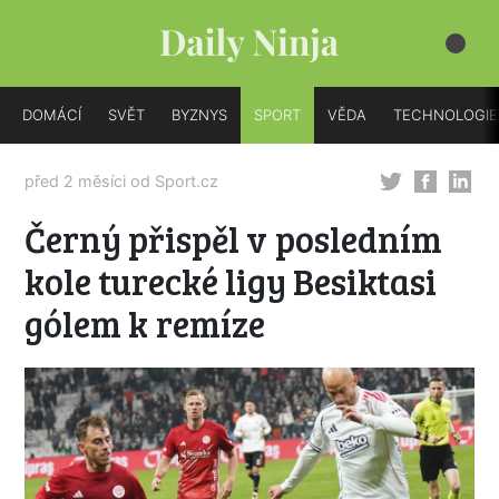
DOMÁCÍ
SVĚT
BYZNYS
SPORT
VĚDA
TECHNOLOGIE
před 2 měsíci od
Sport.cz
Černý přispěl v posledním
kole turecké ligy Besiktasi
gólem k remíze