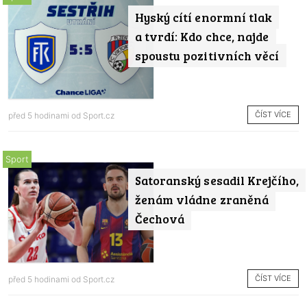
Hyský cítí enormní tlak
a tvrdí: Kdo chce, najde
spoustu pozitivních věcí
ČÍST VÍCE
před 5 hodinami od
Sport.cz
Sport
Satoranský sesadil Krejčího,
ženám vládne zraněná
Čechová
ČÍST VÍCE
před 5 hodinami od
Sport.cz