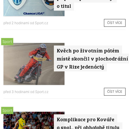
o titul
ČÍST VÍCE
před 2 hodinami od
Sport.cz
Sport
Kvěch po životním pátém
místě skončil v plochodrážní
GP v Rize jedenáctý
ČÍST VÍCE
před 3 hodinami od
Sport.cz
Sport
Komplikace pro Kováře
a spol., při obhajobě titulu