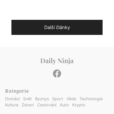
Další články
Kategorie
Domácí
Svět
Byznys
Sport
Věda
Technologie
Kultura
Zdraví
Cestování
Auto
Krypto