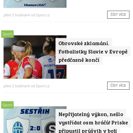
ČÍST VÍCE
před 2 hodinami od
Sport.cz
Sport
Obrovské zklamání.
Fotbalistky Slavie v Evropě
předčasně končí
ČÍST VÍCE
před 2 hodinami od
Sport.cz
Sport
Nepřijatelný výkon, nešlo
vystřídat osm hráčů! Priske
připustil průšvih v boji