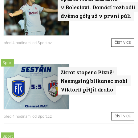
v Boleslavi. Domácí rozhodli
dvěma góly už v první půli
ČÍST VÍCE
před 4 hodinami od
Sport.cz
Sport
Zkrat stopera Plzně!
Nesmyslný blikanec mohl
Viktorii přijít draho
ČÍST VÍCE
před 4 hodinami od
Sport.cz
Sport