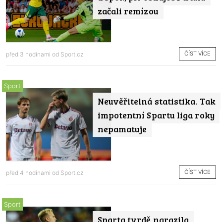
začali remízou
ČÍST VÍCE
před 3 hodinami od
Sport.cz
Sport
Neuvěřitelná statistika. Tak
impotentní Spartu liga roky
nepamatuje
ČÍST VÍCE
před 4 hodinami od
Sport.cz
Sport
Sparta tvrdě narazila