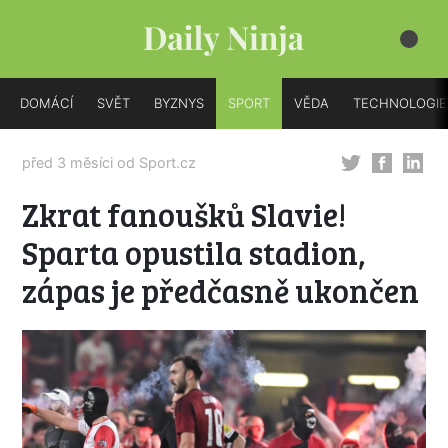
DOMÁCÍ
SVĚT
BYZNYS
SPORT
VĚDA
TECHNOLOGIE
před 3 měsíci od
Sport.cz
Zkrat fanoušků Slavie!
Sparta opustila stadion,
zápas je předčasně ukončen