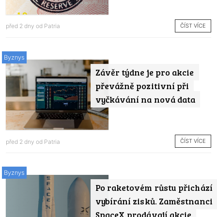
ČÍST VÍCE
před 2 dny od
Patria
Byznys
Závěr týdne je pro akcie
převážně pozitivní při
vyčkávání na nová data
ČÍST VÍCE
před 2 dny od
Patria
Byznys
Po raketovém růstu přichází
vybírání zisků. Zaměstnanci
SpaceX prodávají akcie