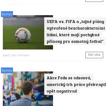
Byznys
UEFA vs. FIFA a „tajné plány
vytvořené bezcharakterními
lidmi, které mají pochybné
přínosy pro samotný fotbal“
ČÍST VÍCE
před 2 dny od
Patria
Byznys
Akce Fedu se odsouvá,
americký trh práce překvapi
opět negativně