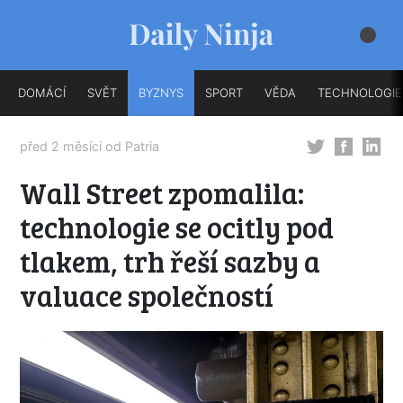
DOMÁCÍ
SVĚT
BYZNYS
SPORT
VĚDA
TECHNOLOGIE
před 2 měsíci od
Patria
Wall Street zpomalila:
technologie se ocitly pod
tlakem, trh řeší sazby a
valuace společností