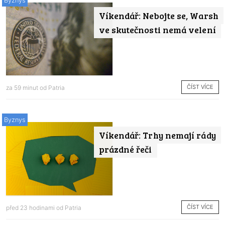
Byznys
Víkendář: Nebojte se, Warsh
ve skutečnosti nemá velení
ČÍST VÍCE
za 59 minut od
Patria
Byznys
Víkendář: Trhy nemají rády
prázdné řeči
ČÍST VÍCE
před 23 hodinami od
Patria