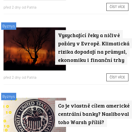
ČÍST VÍCE
před 2 dny od
Patria
Byznys
Vysychající řeky a ničivé
požáry v Evropě. Klimatická
rizika dopadají na průmysl,
ekonomiku i finanční trhy
ČÍST VÍCE
před 2 dny od
Patria
Byznys
Co je vlastně cílem americké
centrální banky? Nasliboval
toho Warsh příliš?