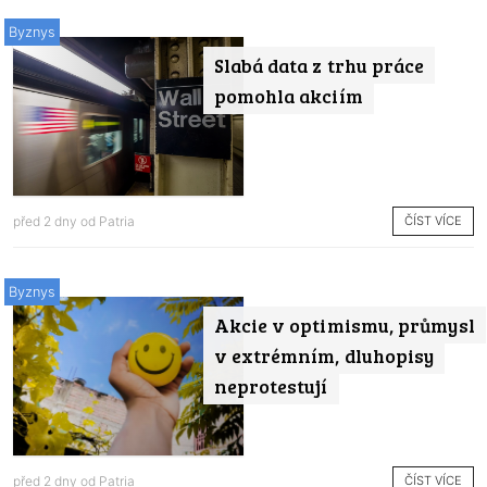
Byznys
Slabá data z trhu práce
pomohla akciím
ČÍST VÍCE
před 2 dny od
Patria
Byznys
Akcie v optimismu, průmysl
v extrémním, dluhopisy
neprotestují
ČÍST VÍCE
před 2 dny od
Patria