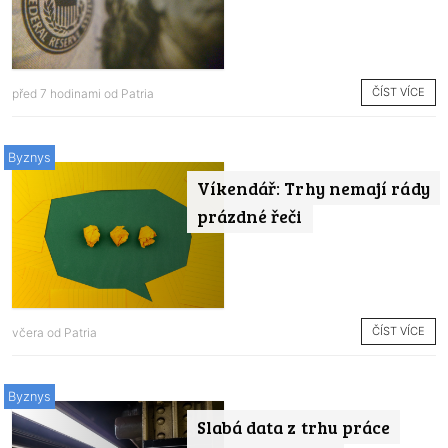
ČÍST VÍCE
před 7 hodinami od
Patria
Byznys
Víkendář: Trhy nemají rády
prázdné řeči
ČÍST VÍCE
včera od
Patria
Byznys
Slabá data z trhu práce