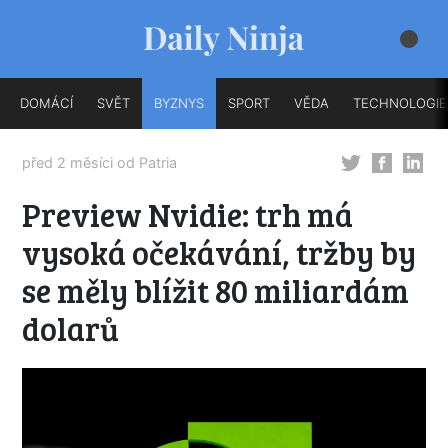
DOMÁCÍ
SVĚT
BYZNYS
SPORT
VĚDA
TECHNOLOGIE
před 2 měsíci od
Patria
Preview Nvidie: trh má
vysoká očekávání, tržby by
se měly blížit 80 miliardám
dolarů