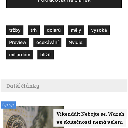
tržby
trh
dolarů
měly
vysoká
Preview
očekávání
Nvidie:
miliardám
blížit
Další články
Byznys
Víkendář: Nebojte se, Warsh
ve skutečnosti nemá velení