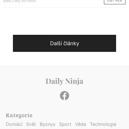
ČÍST VÍCE
před 2 dny od
Patria
Další články
Kategorie
Domácí
Svět
Byznys
Sport
Věda
Technologie