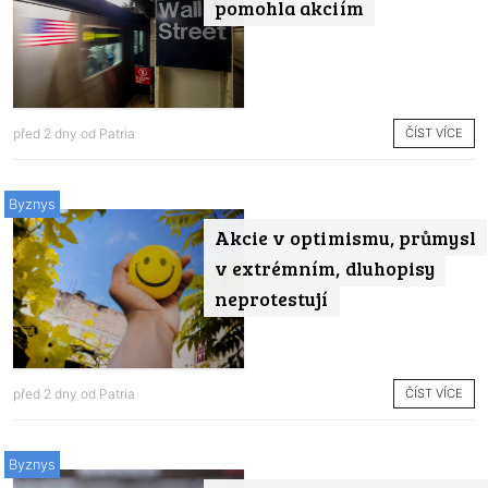
pomohla akciím
ČÍST VÍCE
před 2 dny od
Patria
Byznys
Akcie v optimismu, průmysl
v extrémním, dluhopisy
neprotestují
ČÍST VÍCE
před 2 dny od
Patria
Byznys