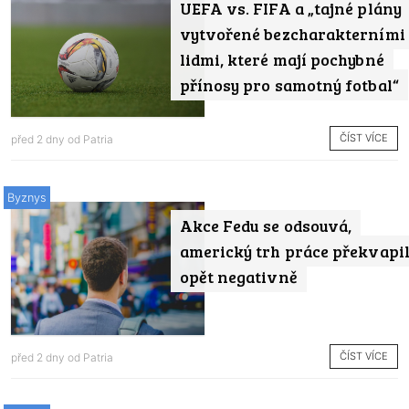
UEFA vs. FIFA a „tajné plány
vytvořené bezcharakterními
lidmi, které mají pochybné
přínosy pro samotný fotbal“
ČÍST VÍCE
před 2 dny od
Patria
Byznys
Akce Fedu se odsouvá,
americký trh práce překvapi
opět negativně
ČÍST VÍCE
před 2 dny od
Patria