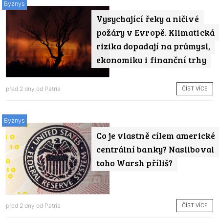
Byznys
Vysychající řeky a ničivé
požáry v Evropě. Klimatická
rizika dopadají na průmysl,
ekonomiku i finanční trhy
ČÍST VÍCE
před 2 dny od
Patria
Byznys
Co je vlastně cílem americké
centrální banky? Nasliboval
toho Warsh příliš?
ČÍST VÍCE
před 2 dny od
Patria