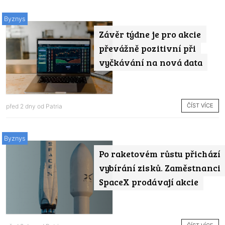
Byznys
Závěr týdne je pro akcie
převážně pozitivní při
vyčkávání na nová data
ČÍST VÍCE
před 2 dny od
Patria
Byznys
Po raketovém růstu přichází
vybírání zisků. Zaměstnanci
SpaceX prodávají akcie