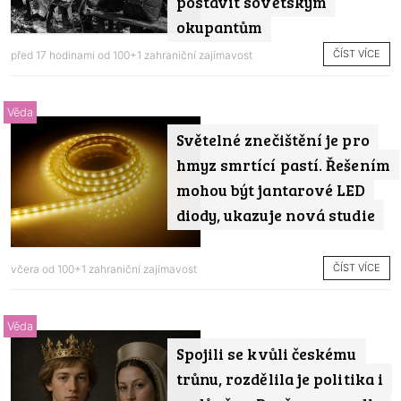
postavit sovětským
okupantům
ČÍST VÍCE
před 17 hodinami od
100+1 zahraniční zajímavost
Věda
Světelné znečištění je pro
hmyz smrtící pastí. Řešením
mohou být jantarové LED
diody, ukazuje nová studie
ČÍST VÍCE
včera od
100+1 zahraniční zajímavost
Věda
Spojili se kvůli českému
trůnu, rozdělila je politika i