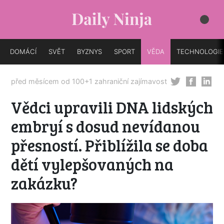
DOMÁCÍ
SVĚT
BYZNYS
SPORT
VĚDA
TECHNOLOGIE
před měsícem od
100+1 zahraniční zajímavost
Vědci upravili DNA lidských
embryí s dosud nevídanou
přesností. Přiblížila se doba
dětí vylepšovaných na
zakázku?