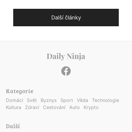
Další články
Kategorie
Domácí
Svět
Byznys
Sport
Věda
Technologie
Kultura
Zdraví
Cestování
Auto
Krypto
Další