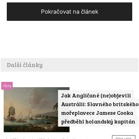
Pokračovat na článek
Další články
Věda
Jak Angličané (ne)objevili
Austrálii: Slavného britského
mořeplavece Jamese Cooka
předběhl holandský kapitán