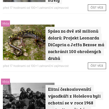
střely
ČÍST VÍCE
před 17 hodinami od
100+1 zahraniční zajímavost
Věda
Spása za dvě stě milionů
dolarů: Projekt Leonarda
DiCapria a Jeffa Bezose má
zachránit 100 ohrožených
druhů
ČÍST VÍCE
před 17 hodinami od
100+1 zahraniční zajímavost
Věda
Elitní českoslovenští
výsadkáři z Holešova byli
ochotní se v roce 1968