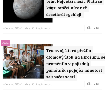
tvář: Největší měsíc Pluta se
kdysi otáčel více než
desetkrát rychleji
ČÍST VÍCE
včera od
100+1 zahraniční zajímavost
Věda
Tramvaj, která přežila
atomový útok na Hirošimu, s
proměnila v pojízdný
památník spojující minulost
se současností
ČÍST VÍCE
včera od
100+1 zahraniční zajímavost