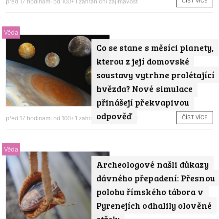
ČÍST VÍCE
před 17 hodinami od
100+1 zahraniční zajímavost
Věda
Co se stane s měsíci planety,
kterou z její domovské
soustavy vytrhne prolétající
hvězda? Nové simulace
přinášejí překvapivou
odpověď
ČÍST VÍCE
před 17 hodinami od
100+1 zahraniční zajímavost
Věda
Archeologové našli důkazy
dávného přepadení: Přesnou
polohu římského tábora v
Pyrenejích odhalily olověné