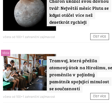
Charon ukázal svou dávnou
tvář: Největší měsíc Pluta se
kdysi otáčel více než
desetkrát rychleji
ČÍST VÍCE
včera od
100+1 zahraniční zajímavost
Věda
Tramvaj, která přežila
atomový útok na Hirošimu, s
proměnila v pojízdný
památník spojující minulost
se současností
ČÍST VÍCE
včera od
100+1 zahraniční zajímavost