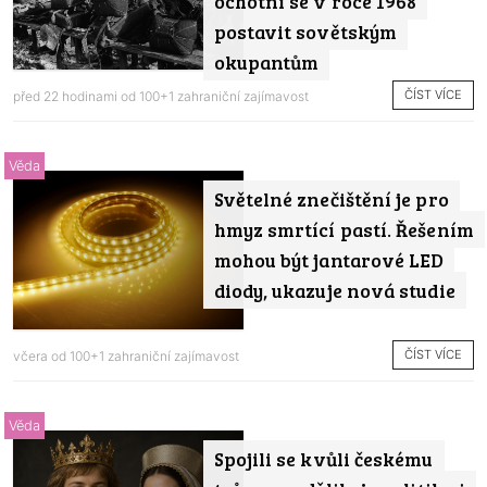
ochotní se v roce 1968
postavit sovětským
okupantům
ČÍST VÍCE
před 22 hodinami od
100+1 zahraniční zajímavost
Věda
Světelné znečištění je pro
hmyz smrtící pastí. Řešením
mohou být jantarové LED
diody, ukazuje nová studie
ČÍST VÍCE
včera od
100+1 zahraniční zajímavost
Věda
Spojili se kvůli českému