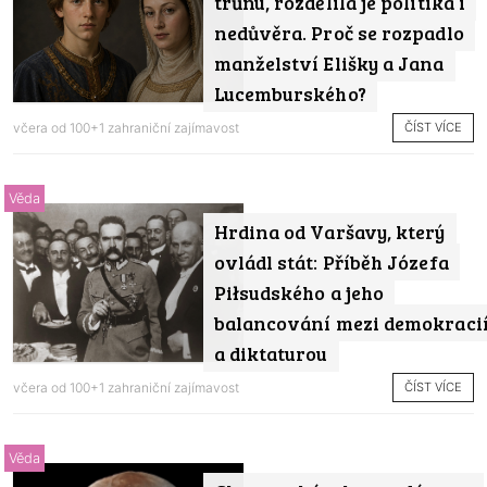
trůnu, rozdělila je politika i
nedůvěra. Proč se rozpadlo
manželství Elišky a Jana
Lucemburského?
ČÍST VÍCE
včera od
100+1 zahraniční zajímavost
Věda
Hrdina od Varšavy, který
ovládl stát: Příběh Józefa
Piłsudského a jeho
balancování mezi demokraci
a diktaturou
ČÍST VÍCE
včera od
100+1 zahraniční zajímavost
Věda