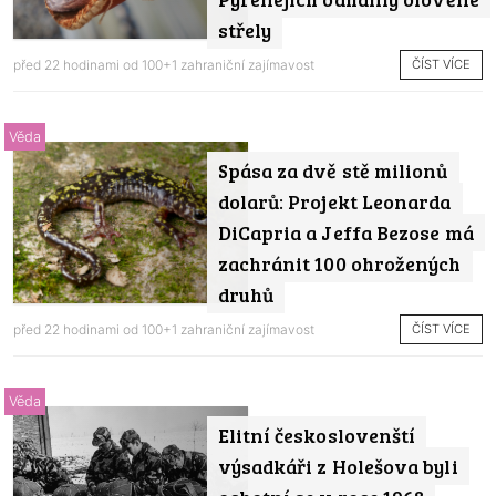
střely
ČÍST VÍCE
před 22 hodinami od
100+1 zahraniční zajímavost
Věda
Spása za dvě stě milionů
dolarů: Projekt Leonarda
DiCapria a Jeffa Bezose má
zachránit 100 ohrožených
druhů
ČÍST VÍCE
před 22 hodinami od
100+1 zahraniční zajímavost
Věda
Elitní českoslovenští
výsadkáři z Holešova byli