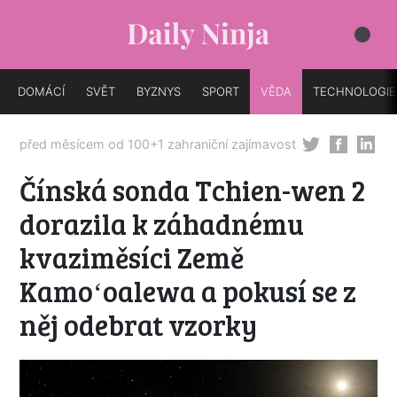
DOMÁCÍ
SVĚT
BYZNYS
SPORT
VĚDA
TECHNOLOGIE
před měsícem od
100+1 zahraniční zajímavost
Čínská sonda Tchien-wen 2
dorazila k záhadnému
kvaziměsíci Země
Kamoʻoalewa a pokusí se z
něj odebrat vzorky