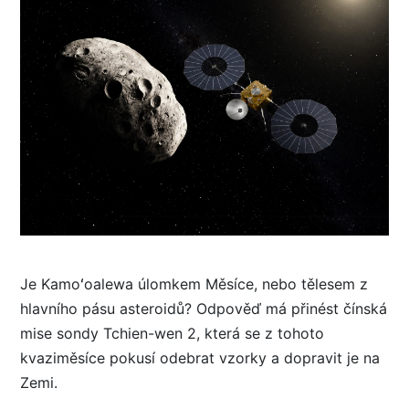
Je Kamoʻoalewa úlomkem Měsíce, nebo tělesem z
hlavního pásu asteroidů? Odpověď má přinést čínská
mise sondy Tchien-wen 2, která se z tohoto
kvaziměsíce pokusí odebrat vzorky a dopravit je na
Zemi.