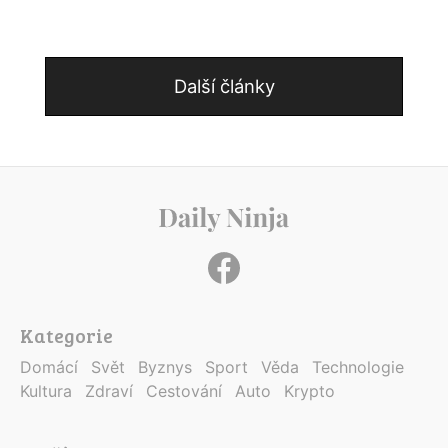
Další články
Kategorie
Domácí
Svět
Byznys
Sport
Věda
Technologie
Kultura
Zdraví
Cestování
Auto
Krypto