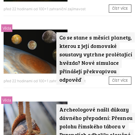
ČÍST VÍCE
před 22 hodinami od
100+1 zahraniční zajímavost
Věda
Co se stane s měsíci planety,
kterou z její domovské
soustavy vytrhne prolétající
hvězda? Nové simulace
přinášejí překvapivou
odpověď
ČÍST VÍCE
před 22 hodinami od
100+1 zahraniční zajímavost
Věda
Archeologové našli důkazy
dávného přepadení: Přesnou
polohu římského tábora v
Pyrenejích odhalily olověné