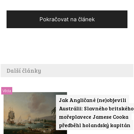
Pokračovat na článek
Další články
Věda
Jak Angličané (ne)objevili
Austrálii: Slavného britského
mořeplavece Jamese Cooka
předběhl holandský kapitán