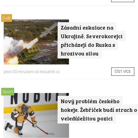
Svět
Zásadní eskalace na
Ukrajině. Severokorejci
přicházejí do Ruska s
hrozivou silou
ČÍST VÍCE
před 30 minutami od
Aktuálně.cz
Sport
Nový problém českého
hokeje. Žebříček budí strach o
veledůležitou pozici