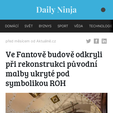
DOMÁCÍ
SVĚT
BYZNYS
SPORT
VĚDA
TECHNOLOGIE
před měsícem od
Aktuálně.cz
Ve Fantově budově odkryli
při rekonstrukci původní
malby ukryté pod
symbolikou ROH