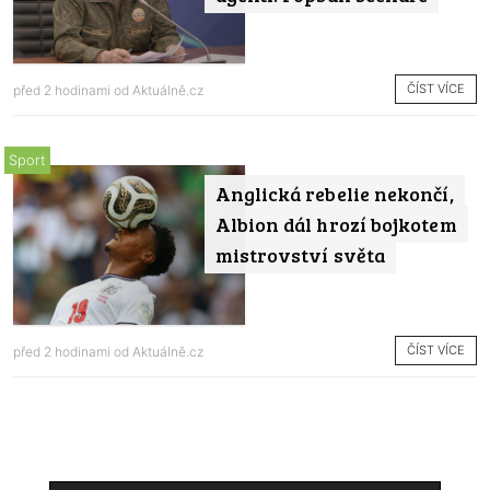
ČÍST VÍCE
před 2 hodinami od
Aktuálně.cz
Sport
Anglická rebelie nekončí,
Albion dál hrozí bojkotem
mistrovství světa
ČÍST VÍCE
před 2 hodinami od
Aktuálně.cz