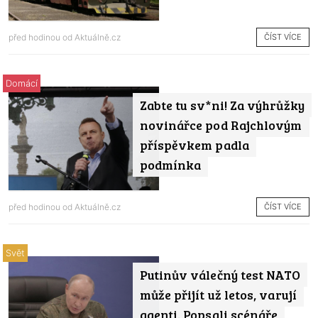
ČÍST VÍCE
před hodinou od
Aktuálně.cz
Domácí
Zabte tu sv*ni! Za výhrůžky
novinářce pod Rajchlovým
příspěvkem padla
podmínka
ČÍST VÍCE
před hodinou od
Aktuálně.cz
Svět
Putinův válečný test NATO
může přijít už letos, varují
agenti. Popsali scénáře