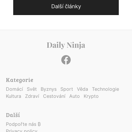
Další články
Kategorie
Domácí
Svět
Byznys
Sport
Věda
Technologie
Kultura
Zdraví
Cestování
Auto
Krypto
Další
Podpořte nás ₿
Privacy policy