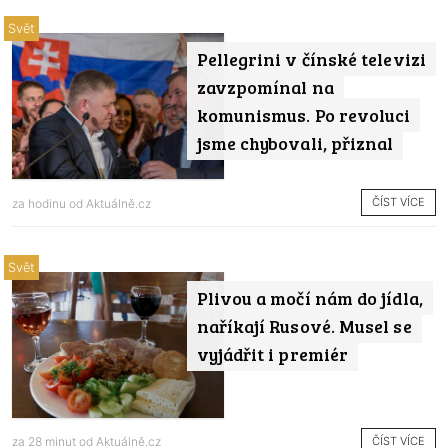
Svět
Pellegrini v čínské televizi
zavzpomínal na
komunismus. Po revoluci
jsme chybovali, přiznal
ČÍST VÍCE
za hodinu od
Aktuálně.cz
Svět
Plivou a močí nám do jídla,
naříkají Rusové. Musel se
vyjádřit i premiér
ČÍST VÍCE
za 28 minut od
Aktuálně.cz