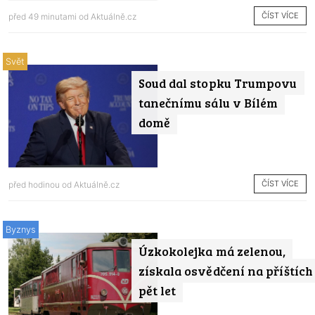
ČÍST VÍCE
před 49 minutami od
Aktuálně.cz
Svět
Soud dal stopku Trumpovu
tanečnímu sálu v Bílém
domě
ČÍST VÍCE
před hodinou od
Aktuálně.cz
Byznys
Úzkokolejka má zelenou,
získala osvědčení na příštích
pět let