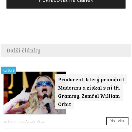
Další články
Kultura
Producent, který proměnil
Madonnu a získal s ní tři
Grammy. Zemřel William
Orbit
ČÍST VÍCE
za hodinu od
Aktuálně.cz