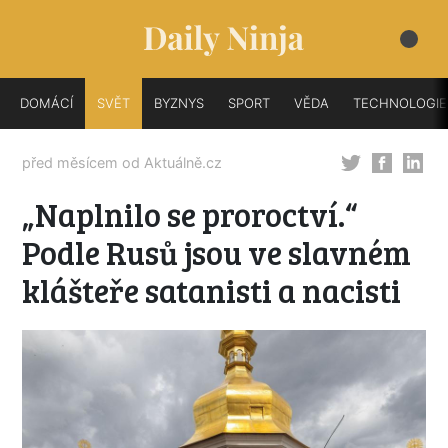
DOMÁCÍ
SVĚT
BYZNYS
SPORT
VĚDA
TECHNOLOGIE
před měsícem od
Aktuálně.cz
„Naplnilo se proroctví.“
Podle Rusů jsou ve slavném
klášteře satanisti a nacisti