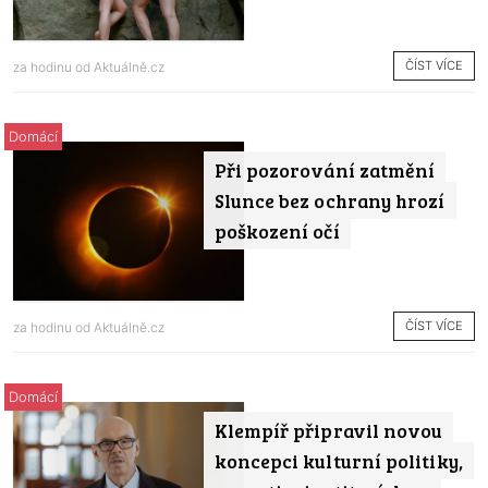
ČÍST VÍCE
za hodinu od
Aktuálně.cz
Domácí
Při pozorování zatmění
Slunce bez ochrany hrozí
poškození očí
ČÍST VÍCE
za hodinu od
Aktuálně.cz
Domácí
Klempíř připravil novou
koncepci kulturní politiky,