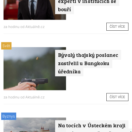
experti v institucích se
bouří
ČÍST VÍCE
za hodinu od
Aktuálně.cz
Svět
Bývalý thajský poslanec
zastřelil u Bangkoku
úředníka
ČÍST VÍCE
za hodinu od
Aktuálně.cz
Byznys
Na tocích v Ústeckém kraji