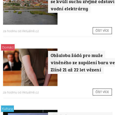
se kvůli suchu zřejmě odstaví
vodní elektrárny
ČÍST VÍCE
za hodinu od
Aktuálně.cz
Domácí
Obžaloba žádá pro muže
viněného ze zapálení baru ve
Zlíně 21 až 22 let vězení
ČÍST VÍCE
za hodinu od
Aktuálně.cz
Kultura