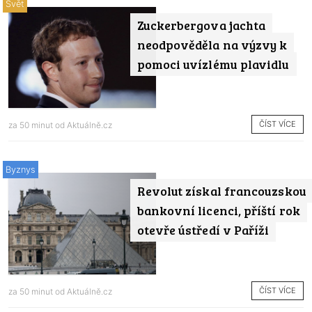
Svět
Zuckerbergova jachta
neodpověděla na výzvy k
pomoci uvízlému plavidlu
ČÍST VÍCE
za 50 minut od
Aktuálně.cz
Byznys
Revolut získal francouzskou
bankovní licenci, příští rok
otevře ústředí v Paříži
ČÍST VÍCE
za 50 minut od
Aktuálně.cz