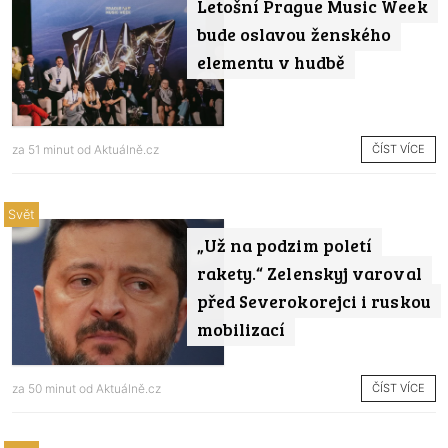
Letošní Prague Music Week
bude oslavou ženského
elementu v hudbě
ČÍST VÍCE
za 51 minut od
Aktuálně.cz
Svět
„Už na podzim poletí
rakety.“ Zelenskyj varoval
před Severokorejci i ruskou
mobilizací
ČÍST VÍCE
za 50 minut od
Aktuálně.cz