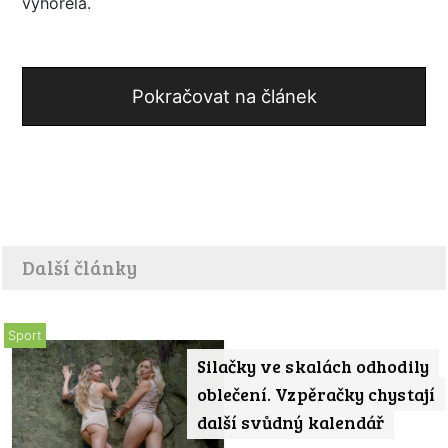
vyhořela.
Pokračovat na článek
Další články
Sport
Silačky ve skalách odhodily
oblečení. Vzpěračky chystají
další svůdný kalendář