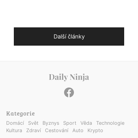
Další články
Kategorie
Domácí
Svět
Byznys
Sport
Věda
Technologie
Kultura
Zdraví
Cestování
Auto
Krypto