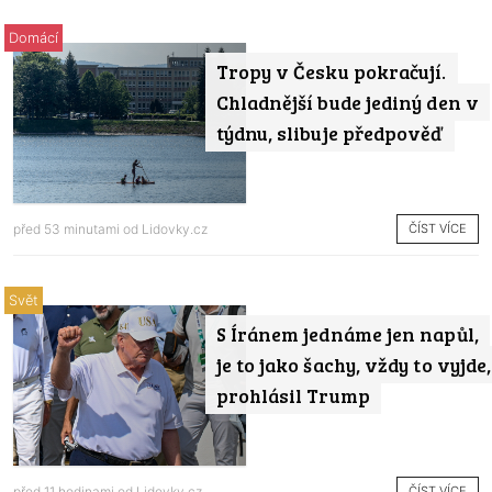
Domácí
Tropy v Česku pokračují.
Chladnější bude jediný den v
týdnu, slibuje předpověď
ČÍST VÍCE
před 53 minutami od
Lidovky.cz
Svět
S Íránem jednáme jen napůl,
je to jako šachy, vždy to vyjde,
prohlásil Trump
ČÍST VÍCE
před 11 hodinami od
Lidovky.cz