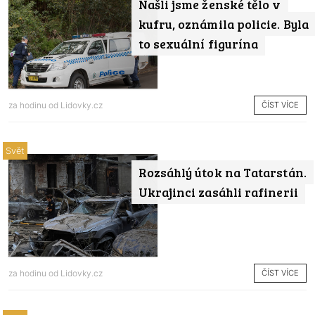
Našli jsme ženské tělo v
kufru, oznámila policie. Byla
to sexuální figurína
ČÍST VÍCE
za hodinu od
Lidovky.cz
Svět
Rozsáhlý útok na Tatarstán.
Ukrajinci zasáhli rafinerii
ČÍST VÍCE
za hodinu od
Lidovky.cz