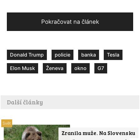
Pokračovat na článek
Donald Trump
policie
banka
Tesla
Elon Musk
Ženeva
okno
G7
Další články
Svět
Zranila muže. Na Slovensku