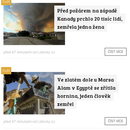
Svět
Před požárem na západě
Kanady prchlo 20 tisíc lidí,
zemřela jedna žena
ČÍST VÍCE
před 47 minutami od
Lidovky.cz
Svět
Ve zlatém dole u Marsa
Alam v Egyptě se zřítila
hornina, jeden člověk
zemřel
ČÍST VÍCE
před 47 minutami od
Lidovky.cz