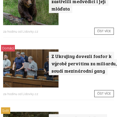
zastřelili medvědici i její
mláďata
ČÍST VÍCE
za hodinu od
Lidovky.cz
Domácí
Z Ukrajiny dovezli fosfor k
výrobě pervitinu za miliardu,
soudí mezinárodní gang
ČÍST VÍCE
za hodinu od
Lidovky.cz
Svět