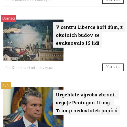
Domácí
V centru Liberce hoří dům, z
okolních budov se
evakuovalo 15 lidí
ČÍST VÍCE
před 12 hodinami od
Lidovky.cz
Svět
Urychlete výrobu zbraní,
urguje Pentagon firmy.
Trump nedostatek popírá