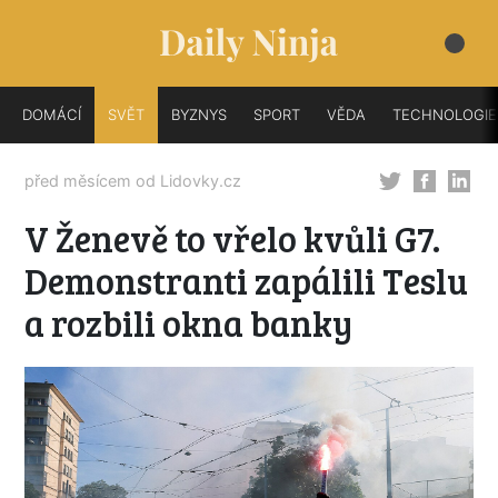
DOMÁCÍ
SVĚT
BYZNYS
SPORT
VĚDA
TECHNOLOGIE
před měsícem od
Lidovky.cz
V Ženevě to vřelo kvůli G7.
Demonstranti zapálili Teslu
a rozbili okna banky