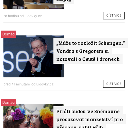
ČÍST VÍCE
za hodinu od
Lidovky.cz
Domácí
„Může to rozložit Schengen.“
Vondra s Gregorem si
notovali o Ceutě i dronech
ČÍST VÍCE
před 41 minutami od
Lidovky.cz
Domácí
Piráti budou ve Sněmovně
prosazovat manželství pro
všechny, slíbil Hřib