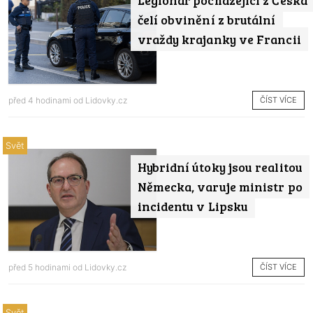
Legionář pocházející z Česka
čelí obvinění z brutální
vraždy krajanky ve Francii
ČÍST VÍCE
před 4 hodinami od
Lidovky.cz
Svět
Hybridní útoky jsou realitou
Německa, varuje ministr po
incidentu v Lipsku
ČÍST VÍCE
před 5 hodinami od
Lidovky.cz
Svět