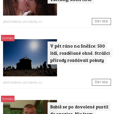
ČÍST VÍCE
před hodinou od
Lidovky.cz
Domácí
V pět ráno na Sněžce: 500
lidí, rozdělané ohně. Strážci
přírody rozdávali pokuty
ČÍST VÍCE
před hodinou od
Lidovky.cz
Domácí
Babiš se po dovolené pustil
do opozice. Nic jsem