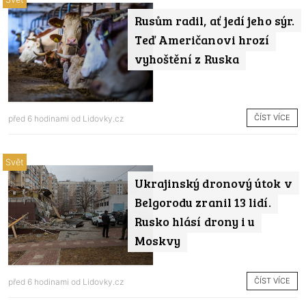
Rusům radil, ať jedí jeho sýr.
Teď Američanovi hrozí
vyhoštění z Ruska
ČÍST VÍCE
před 6 hodinami od
Lidovky.cz
Svět
Ukrajinský dronový útok v
Belgorodu zranil 13 lidí.
Rusko hlásí drony i u
Moskvy
ČÍST VÍCE
před 6 hodinami od
Lidovky.cz