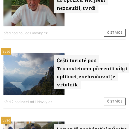
nezneužil, tvrdí
ČÍST VÍCE
před hodinou od
Lidovky.cz
Svět
Čeští turisté pod
Traunsteinem přecenili síly i
aplikaci, zachraňoval je
vrtulník
ČÍST VÍCE
před 2 hodinami od
Lidovky.cz
Svět