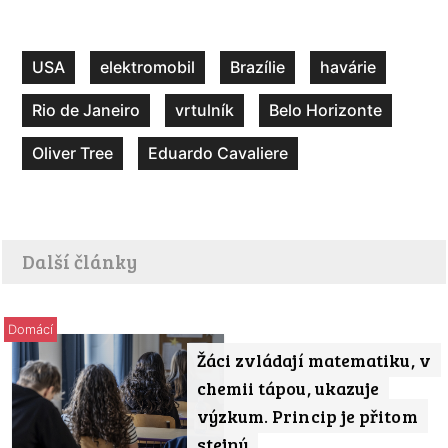
USA
elektromobil
Brazílie
havárie
Rio de Janeiro
vrtulník
Belo Horizonte
Oliver Tree
Eduardo Cavaliere
Další články
Domácí
Žáci zvládají matematiku, v
chemii tápou, ukazuje
výzkum. Princip je přitom
stejný