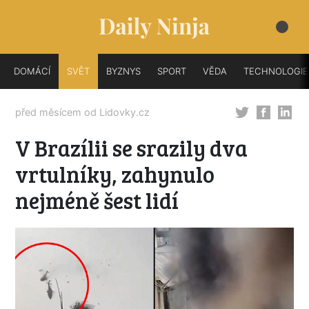
DOMÁCÍ
SVĚT
BYZNYS
SPORT
VĚDA
TECHNOLOGIE
před měsícem od
Lidovky.cz
V Brazílii se srazily dva
vrtulníky, zahynulo
nejméně šest lidí