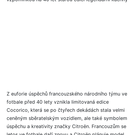
Z euforie úspěchů francouzského národního týmu ve
fotbale před 40 lety vznikla limitovaná edice
Cocorico, která se po čtyřech dekádách stala velmi
ceněným sběratelským vozidlem, ale také symbolem
úspěchu a kreativity značky Citroën. Francouzům se
letos ve fotbale daří znovu a Citroën plánuje model