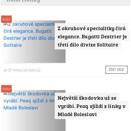
Auto
Z okruhové specialitky čirá
elegance. Bugatti Destrier je
třetí dílo divize Solitaire
ČÍST VÍCE
za 27 minut od
Auto.cz
Auto
Největší škodovka už se
vyrábí. Peaq sjíždí z linky v
Mladé Boleslavi