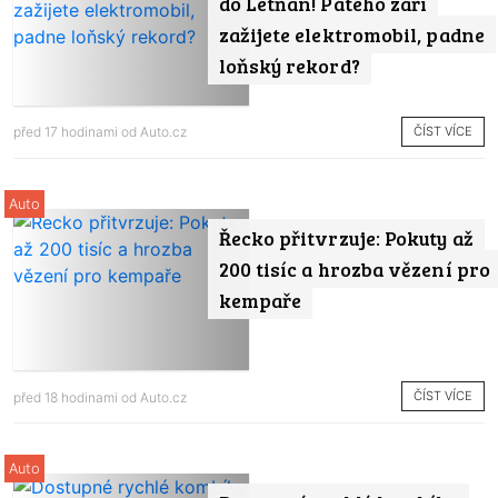
do Letňan! Pátého září
zažijete elektromobil, padne
loňský rekord?
ČÍST VÍCE
před 17 hodinami od
Auto.cz
Auto
Řecko přitvrzuje: Pokuty až
200 tisíc a hrozba vězení pro
kempaře
ČÍST VÍCE
před 18 hodinami od
Auto.cz
Auto