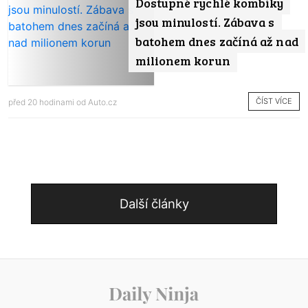
Dostupné rychlé kombíky
jsou minulostí. Zábava s
batohem dnes začíná až nad
milionem korun
ČÍST VÍCE
před 20 hodinami od
Auto.cz
Další články