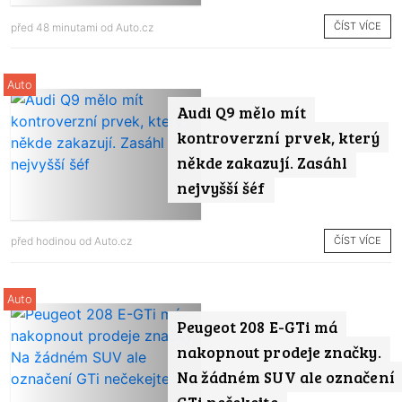
ČÍST VÍCE
před 48 minutami od
Auto.cz
Auto
Audi Q9 mělo mít
kontroverzní prvek, který
někde zakazují. Zasáhl
nejvyšší šéf
ČÍST VÍCE
před hodinou od
Auto.cz
Auto
Peugeot 208 E-GTi má
nakopnout prodeje značky.
Na žádném SUV ale označení
GTi nečekejte