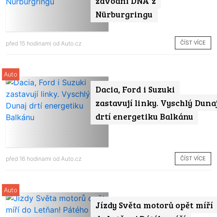
závodní DNA z
Nürburgringu
ČÍST VÍCE
před 15 hodinami od
Auto.cz
Auto
Dacia, Ford i Suzuki
zastavují linky. Vyschlý Duna
drtí energetiku Balkánu
ČÍST VÍCE
před 16 hodinami od
Auto.cz
Auto
Jízdy Světa motorů opět míří