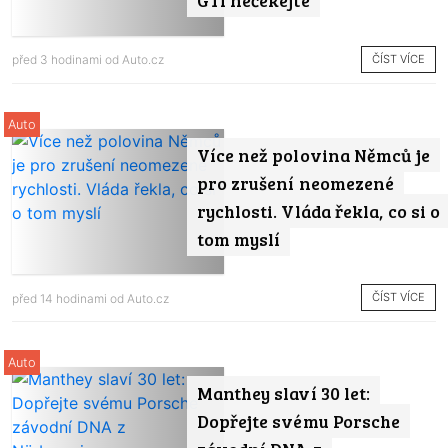
ČÍST VÍCE
před 3 hodinami od
Auto.cz
Auto
Více než polovina Němců je
pro zrušení neomezené
rychlosti. Vláda řekla, co si o
tom myslí
ČÍST VÍCE
před 14 hodinami od
Auto.cz
Auto
Manthey slaví 30 let:
Dopřejte svému Porsche