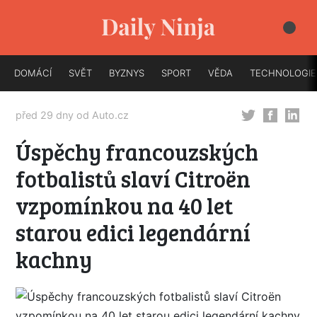
DOMÁCÍ
SVĚT
BYZNYS
SPORT
VĚDA
TECHNOLOGIE
před 29 dny od
Auto.cz
Úspěchy francouzských
fotbalistů slaví Citroën
vzpomínkou na 40 let
starou edici legendární
kachny