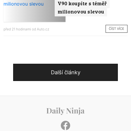
V90 koupíte s téměř
milionovou slevou
ČÍST VÍCE
před 21 hodinami od
Auto.cz
Další články