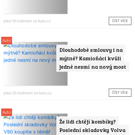
ČÍST VÍCE
před 19 hodinami od
Auto.cz
Auto
Dlouhodobé smlouvy i na
mýtné? Kamioňáci kvůli
jedné nesmí na nový most
ČÍST VÍCE
před 20 hodinami od
Auto.cz
Auto
Že lidi chtějí kombíky?
Poslední skladovky Volva