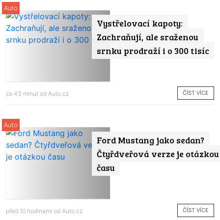
Auto
Vystřelovací kapoty:
Zachraňují, ale sraženou
srnku prodraží i o 300 tisíc
ČÍST VÍCE
za 43 minut od
Auto.cz
Auto
Ford Mustang jako sedan?
Čtyřdveřová verze je otázkou
času
ČÍST VÍCE
před 10 hodinami od
Auto.cz