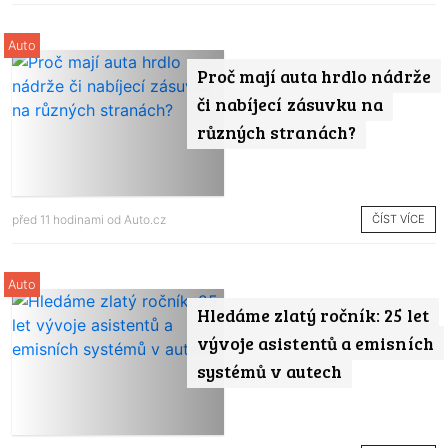
Auto
Proč mají auta hrdlo nádrže
či nabíjecí zásuvku na
různých stranách?
ČÍST VÍCE
před 11 hodinami od
Auto.cz
Auto
Hledáme zlatý ročník: 25 let
vývoje asistentů a emisních
systémů v autech