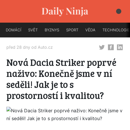
DOMÁCÍ
SVĚT
BYZNYS
SPORT
VĚDA
TECHNOLOGIE
před 28 dny od
Auto.cz
Nová Dacia Striker poprvé
naživo: Konečně jsme v ní
seděli! Jak je to s
prostorností i kvalitou?