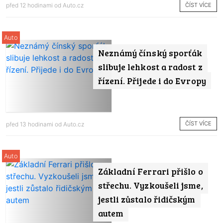
ČÍST VÍCE
před 12 hodinami od
Auto.cz
Auto
Neznámý čínský sporťák
slibuje lehkost a radost z
řízení. Přijede i do Evropy
ČÍST VÍCE
před 13 hodinami od
Auto.cz
Auto
Základní Ferrari přišlo o
střechu. Vyzkoušeli jsme,
jestli zůstalo řidičským
autem