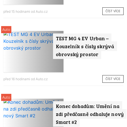
ČÍST VÍCE
před 15 hodinami od
Auto.cz
Auto
TEST MG 4 EV Urban –
Kouzelník s čísly skrývá
obrovský prostor
ČÍST VÍCE
před 16 hodinami od
Auto.cz
Auto
Konec dohadům: Umění na
zdi předčasně odhaluje nový
Smart #2