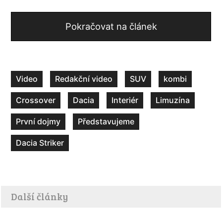
Pokračovat na článek
Video
Redakční video
SUV
kombi
Crossover
Dacia
Interiér
Limuzína
První dojmy
Představujeme
Dacia Striker
Další články