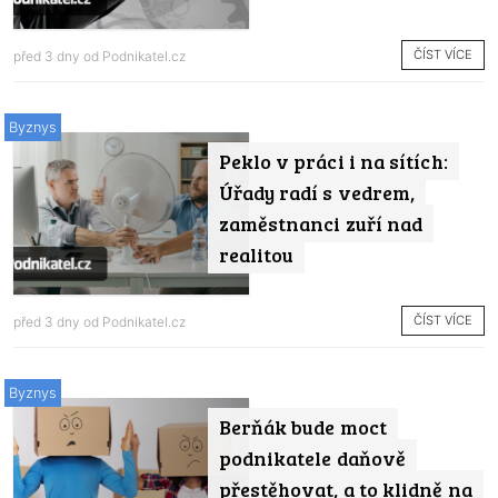
ČÍST VÍCE
před 3 dny od
Podnikatel.cz
Byznys
Peklo v práci i na sítích:
Úřady radí s vedrem,
zaměstnanci zuří nad
realitou
ČÍST VÍCE
před 3 dny od
Podnikatel.cz
Byznys
Berňák bude moct
podnikatele daňově
přestěhovat, a to klidně na