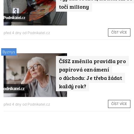
točí miliony
ČÍST VÍCE
před 4 dny od
Podnikatel.cz
Byznys
ČSSZ změnila pravidla pro
papírová oznámení
o důchodu: Je třeba žádat
každý rok?
ČÍST VÍCE
před 4 dny od
Podnikatel.cz