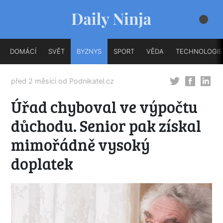
DOMÁCÍ
SVĚT
BYZNYS
SPORT
VĚDA
TECHNOLOGIE
před 2 měsíci od
Podnikatel.cz
Úřad chyboval ve výpočtu
důchodu. Senior pak získal
mimořádně vysoký
doplatek