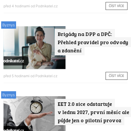
ČÍST VÍCE
před 4 hodinami od
Podnikatel.cz
Byznys
Brigády na DPP a DPČ:
Přehled pravidel pro odvody
a zdanění
ČÍST VÍCE
před 5 hodinami od
Podnikatel.cz
Byznys
EET 2.0 sice odstartuje
v lednu 2027, první měsíc ale
půjde jen o pilotní provoz