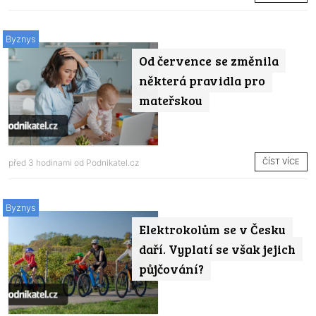
Byznys
Od července se změnila
některá pravidla pro
mateřskou
ČÍST VÍCE
před 3 hodinami od
Podnikatel.cz
Byznys
Elektrokolům se v Česku
daří. Vyplatí se však jejich
půjčování?