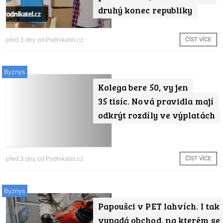
druhý konec republiky
ČÍST VÍCE
před 3 dny od
Podnikatel.cz
Byznys
Kolega bere 50, vy jen
35 tisíc. Nová pravidla mají
odkrýt rozdíly ve výplatách
ČÍST VÍCE
před 3 dny od
Podnikatel.cz
Byznys
Papoušci v PET lahvích. I tak
vypadá obchod, na kterém se