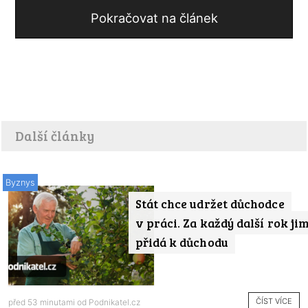
Pokračovat na článek
Další články
Byznys
Stát chce udržet důchodce
v práci. Za každý další rok ji
přidá k důchodu
ČÍST VÍCE
před 53 minutami od
Podnikatel.cz