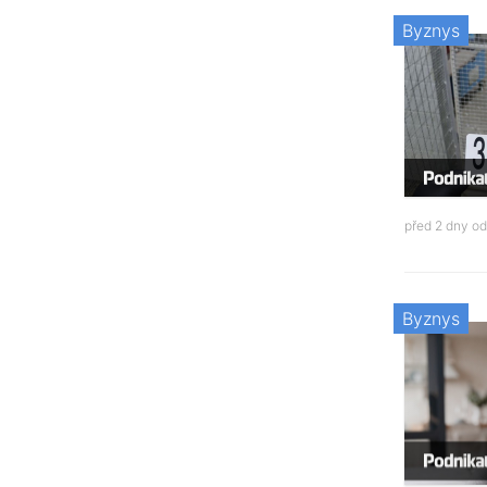
Byznys
před 2 dny o
Byznys