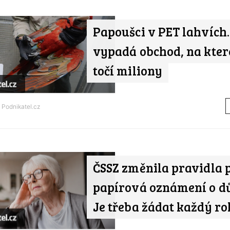
Papoušci v PET lahvích. 
vypadá obchod, na kter
točí miliony
d
Podnikatel.cz
ČSSZ změnila pravidla 
papírová oznámení o d
Je třeba žádat každý ro