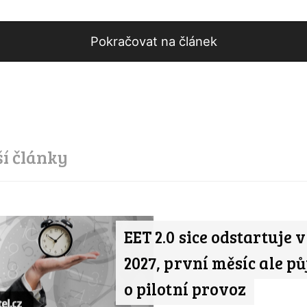
Pokračovat na článek
ší články
EET 2.0 sice odstartuje 
2027, první měsíc ale pů
o pilotní provoz