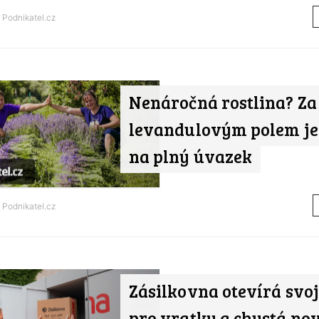
d
Podnikatel.cz
Nenáročná rostlina? Za
levandulovým polem je
na plný úvazek
d
Podnikatel.cz
Zásilkovna otevírá svo
pro vratky a chystá no