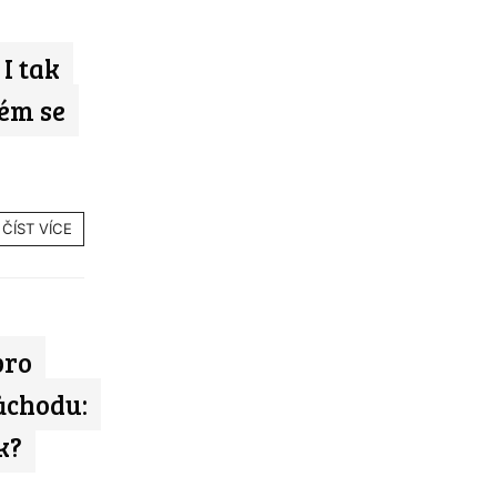
I tak
ém se
ČÍST VÍCE
pro
ůchodu:
k?