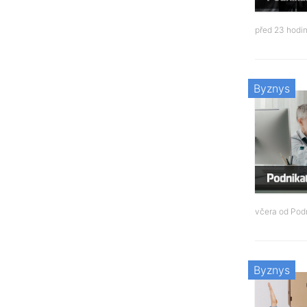
před 23 hodi
Byznys
včera od
Podn
Byznys