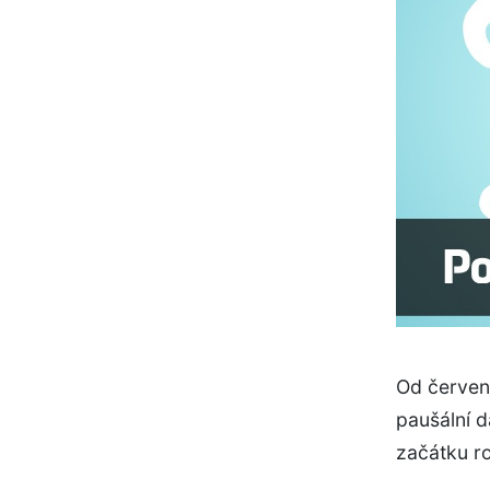
Od červenc
paušální d
začátku r