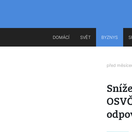
DOMÁCÍ
SVĚT
BYZNYS
S
před měsíc
Sníže
OSVČ
odpo