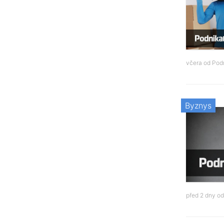
včera od
Podn
Byznys
před 2 dny o