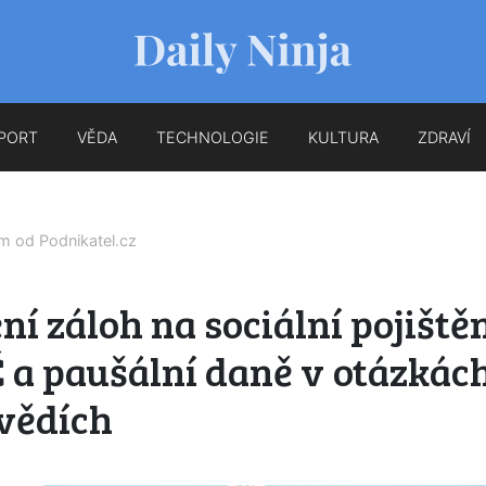
PORT
VĚDA
TECHNOLOGIE
KULTURA
ZDRAVÍ
em od
Podnikatel.cz
ní záloh na sociální pojiště
 a paušální daně v otázkách
vědích