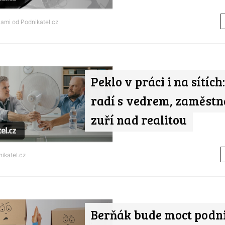
nami od
Podnikatel.cz
Peklo v práci i na sítíc
radí s vedrem, zaměstn
zuří nad realitou
ikatel.cz
Berňák bude moct podn