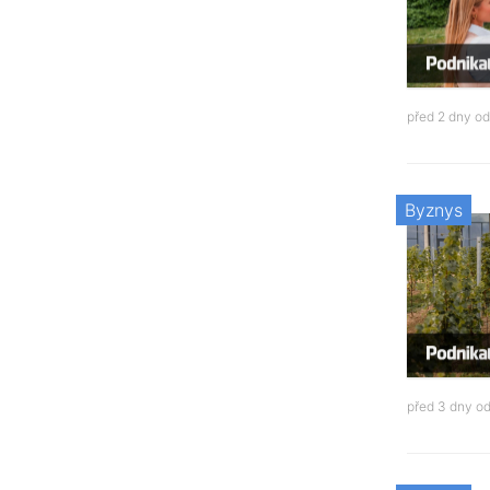
před 2 dny o
Byznys
před 3 dny o