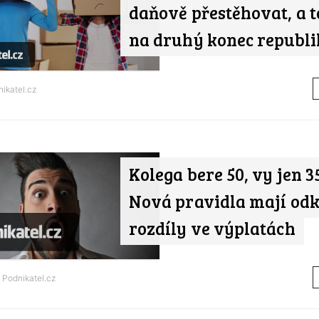
daňově přestěhovat, a t
na druhý konec republi
ikatel.cz
Kolega bere 50, vy jen 35
Nová pravidla mají odk
rozdíly ve výplatách
d
Podnikatel.cz