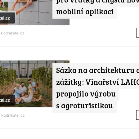
mobilní aplikaci
d
Podnikatel.cz
Sázka na architekturu 
zážitky: Vinařství LA
propojilo výrobu
s agroturistikou
d
Podnikatel.cz