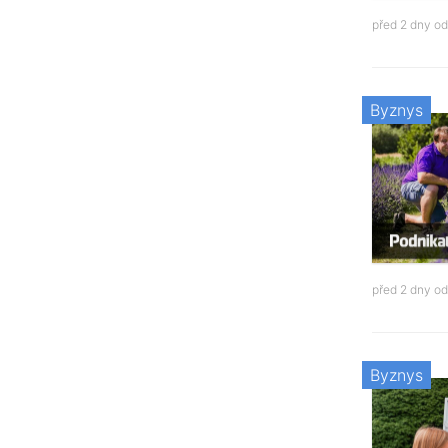
před 2 dny o
Byznys
před 2 dny o
Byznys