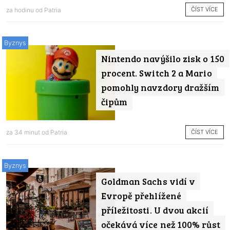
ČÍST VÍCE
za hodinu od
Patria
Byznys
Nintendo navýšilo zisk o 150
procent. Switch 2 a Mario
pomohly navzdory dražším
čipům
ČÍST VÍCE
za 34 minut od
Patria
Byznys
Goldman Sachs vidí v
Evropě přehlížené
příležitosti. U dvou akcií
očekává více než 100% růst