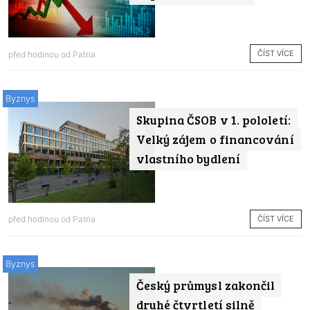
ČÍST VÍCE
před hodinou od
Patria
Byznys
Skupina ČSOB v 1. pololetí:
Velký zájem o financování
vlastního bydlení
ČÍST VÍCE
před hodinou od
Patria
Byznys
Český průmysl zakončil
druhé čtvrtletí silně