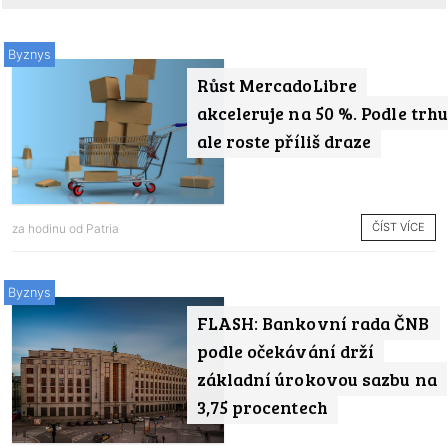
Byznys
Růst MercadoLibre
akceleruje na 50 %. Podle trhu
ale roste příliš draze
ČÍST VÍCE
za hodinu od
Patria
Byznys
FLASH: Bankovní rada ČNB
podle očekávání drží
základní úrokovou sazbu na
3,75 procentech