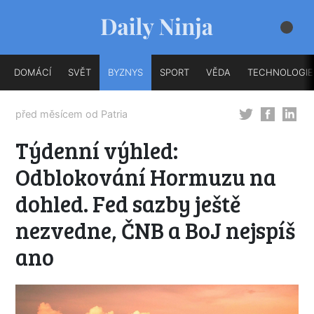
DOMÁCÍ
SVĚT
BYZNYS
SPORT
VĚDA
TECHNOLOGIE
před měsícem od
Patria
Týdenní výhled:
Odblokování Hormuzu na
dohled. Fed sazby ještě
nezvedne, ČNB a BoJ nejspíš
ano