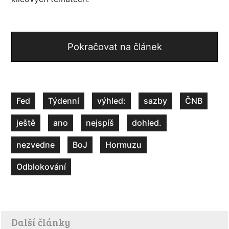
Pokračovat na článek
Fed
Týdenní
výhled:
sazby
ČNB
ještě
ano
nejspíš
dohled.
nezvedne
BoJ
Hormuzu
Odblokování
Další články