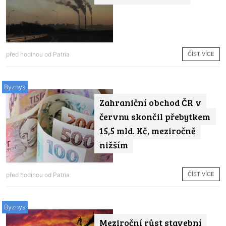
ČÍST VÍCE
před hodinou od
Patria
Byznys
Zahraniční obchod ČR v
červnu skončil přebytkem
15,5 mld. Kč, meziročně
nižším
ČÍST VÍCE
před hodinou od
Patria
Byznys
Meziroční růst stavební