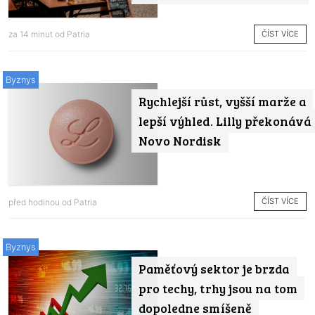
ČÍST VÍCE
za 14 minut od
Patria
Byznys
Rychlejší růst, vyšší marže a
lepší výhled. Lilly překonává
Novo Nordisk
ČÍST VÍCE
před hodinou od
Patria
Byznys
Paměťový sektor je brzda
pro techy, trhy jsou na tom
dopoledne smíšeně