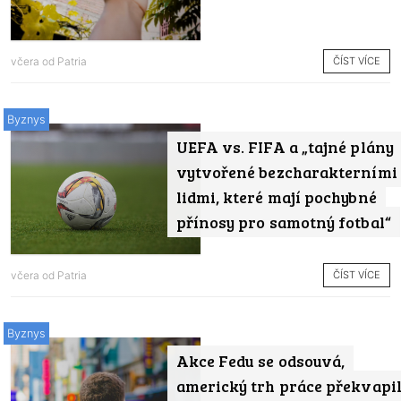
ČÍST VÍCE
včera od
Patria
Byznys
UEFA vs. FIFA a „tajné plány
vytvořené bezcharakterními
lidmi, které mají pochybné
přínosy pro samotný fotbal“
ČÍST VÍCE
včera od
Patria
Byznys
Akce Fedu se odsouvá,
americký trh práce překvapi