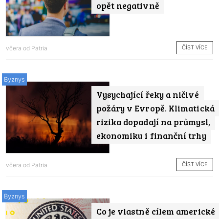
opět negativně
ČÍST VÍCE
včera od
Patria
Byznys
Vysychající řeky a ničivé
požáry v Evropě. Klimatická
rizika dopadají na průmysl,
ekonomiku i finanční trhy
ČÍST VÍCE
včera od
Patria
Byznys
Co je vlastně cílem americké