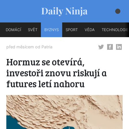
DOMÁCÍ
SVĚT
BYZNYS
SPORT
VĚDA
TECHNOLOGIE
před měsícem od
Patria
Hormuz se otevírá,
investoři znovu riskují a
futures letí nahoru