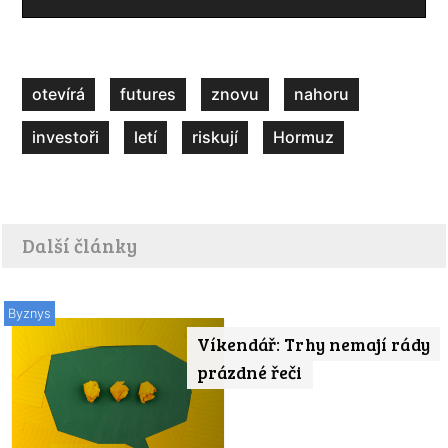
otevírá
futures
znovu
nahoru
investoři
letí
riskují
Hormuz
Další články
Byznys
Víkendář: Trhy nemají rády
prázdné řeči