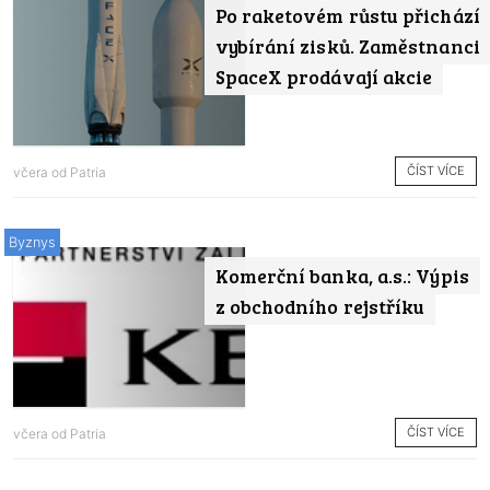
Po raketovém růstu přichází
vybírání zisků. Zaměstnanci
SpaceX prodávají akcie
ČÍST VÍCE
včera od
Patria
Byznys
Komerční banka, a.s.: Výpis
z obchodního rejstříku
ČÍST VÍCE
včera od
Patria