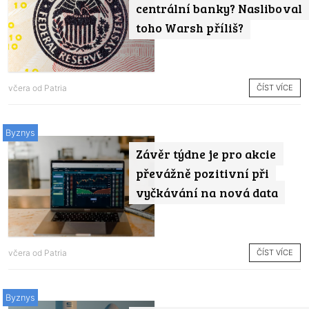
centrální banky? Nasliboval
toho Warsh příliš?
ČÍST VÍCE
včera od
Patria
Byznys
Závěr týdne je pro akcie
převážně pozitivní při
vyčkávání na nová data
ČÍST VÍCE
včera od
Patria
Byznys