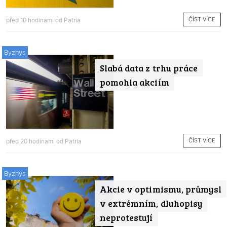
ČÍST VÍCE
před 10 hodinami od
Patria
Byznys
Slabá data z trhu práce
pomohla akciím
ČÍST VÍCE
před 20 hodinami od
Patria
Byznys
Akcie v optimismu, průmysl
v extrémním, dluhopisy
neprotestují