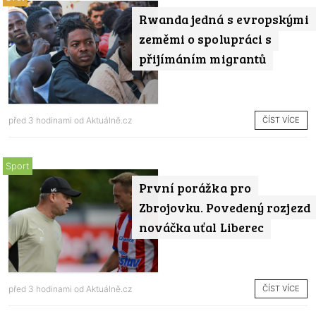
Rwanda jedná s evropskými
zeměmi o spolupráci s
přijímáním migrantů
ČÍST VÍCE
před 3 hodinami od
Aktuálně.cz
Sport
První porážka pro
Zbrojovku. Povedený rozjezd
nováčka uťal Liberec
ČÍST VÍCE
před 3 hodinami od
Aktuálně.cz