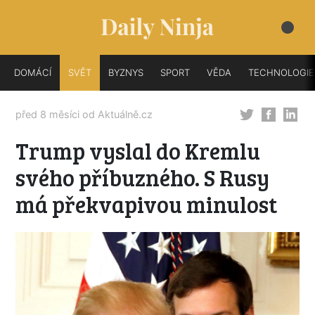
DOMÁCÍ
SVĚT
BYZNYS
SPORT
VĚDA
TECHNOLOGIE
před 8 měsíci od
Aktuálně.cz
Trump vyslal do Kremlu
svého příbuzného. S Rusy
má překvapivou minulost