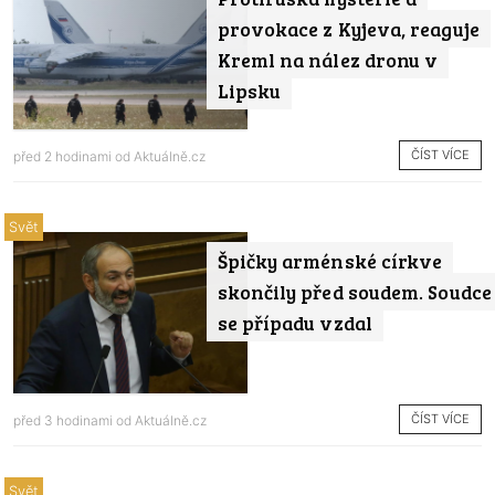
provokace z Kyjeva, reaguje
Kreml na nález dronu v
Lipsku
ČÍST VÍCE
před 2 hodinami od
Aktuálně.cz
Svět
Špičky arménské církve
skončily před soudem. Soudce
se případu vzdal
ČÍST VÍCE
před 3 hodinami od
Aktuálně.cz
Svět