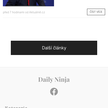
ČÍST VÍCE
před 7 hodinami od
Aktuálně.cz
Další články
Kategorie