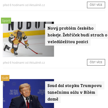
ČÍST VÍCE
před 6 hodinami od
Aktuálně.cz
Sport
Nový problém českého
hokeje. Žebříček budí strach o
veledůležitou pozici
ČÍST VÍCE
před 6 hodinami od
Aktuálně.cz
Svět
Soud dal stopku Trumpovu
tanečnímu sálu v Bílém
domě