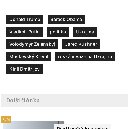
Donald Trump
Barack Obama
Vladimir Putin
politika
Ukrajina
Volodymyr Zelenskyj
Jared Kushner
Moskevský Kreml
ruská invaze na Ukrajinu
Kirill Dmitrijev
Další články
Svět
Protiruská hysterie a