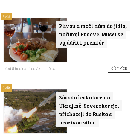
Svět
Plivou a močí nám do jídla,
naříkají Rusové. Musel se
vyjádřit i premiér
ČÍST VÍCE
před 5 hodinami od
Aktuálně.cz
Svět
Zásadní eskalace na
Ukrajině. Severokorejci
přicházejí do Ruska s
hrozivou silou