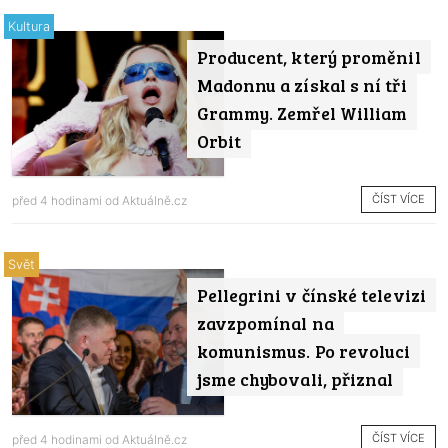
Kultura
Producent, který proměnil
Madonnu a získal s ní tři
Grammy. Zemřel William
Orbit
ČÍST VÍCE
před 4 hodinami od
Aktuálně.cz
Svět
Pellegrini v čínské televizi
zavzpomínal na
komunismus. Po revoluci
jsme chybovali, přiznal
ČÍST VÍCE
před 4 hodinami od
Aktuálně.cz