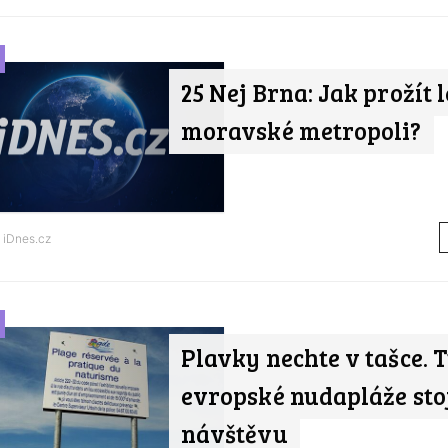
25 Nej Brna: Jak prožít l
moravské metropoli?
d
iDnes.cz
Plavky nechte v tašce. 
evropské nudapláže stoj
návštěvu