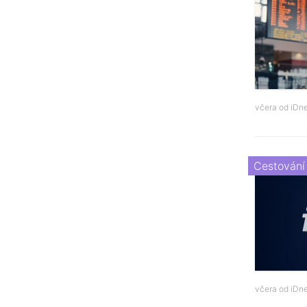
včera od
iDne
Cestování
včera od
iDne