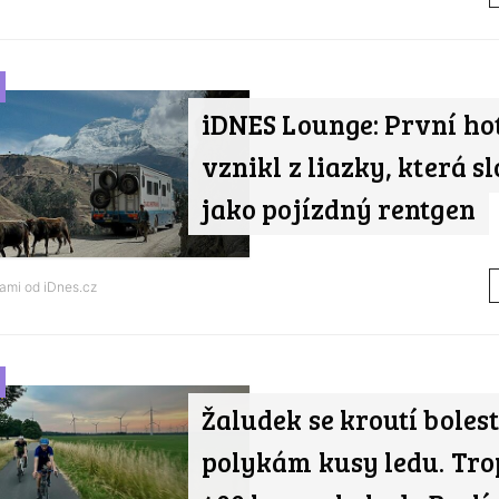
iDNES Lounge: První ho
vznikl z liazky, která s
jako pojízdný rentgen
nami od
iDnes.cz
Žaludek se kroutí bolest
polykám kusy ledu. Tro