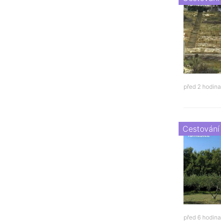
před 2 hodin
Cestování
před 6 hodin