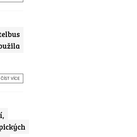
telbus
loužila
ČÍST VÍCE
í,
pických