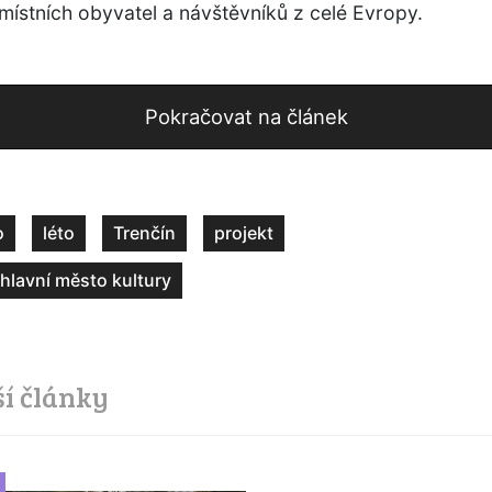
místních obyvatel a návštěvníků z celé Evropy.
Pokračovat na článek
o
léto
Trenčín
projekt
hlavní město kultury
ší články