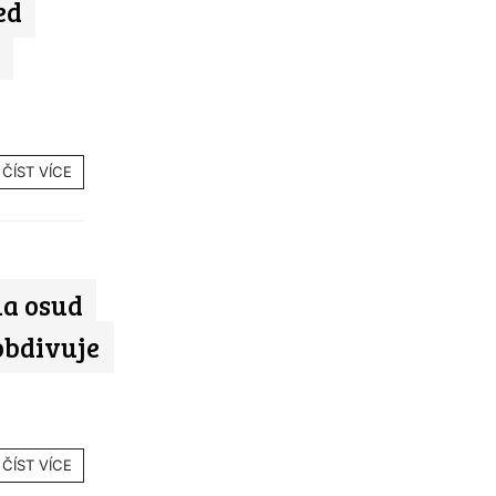
ed
ČÍST VÍCE
la osud
 obdivuje
ČÍST VÍCE