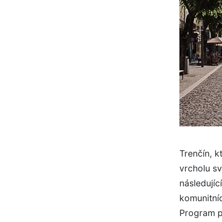
Trenčín, k
vrcholu s
následujíc
komunitníc
Program pr