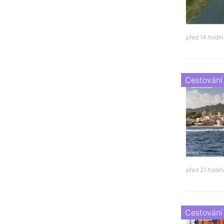
před 14 hodi
Cestování
před 21 hodi
Cestování