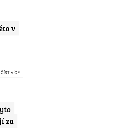
éto v
ČÍST VÍCE
Tyto
í za