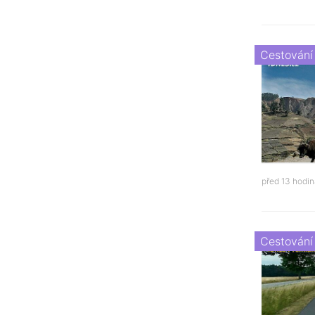
Cestování
před 13 hodi
Cestování