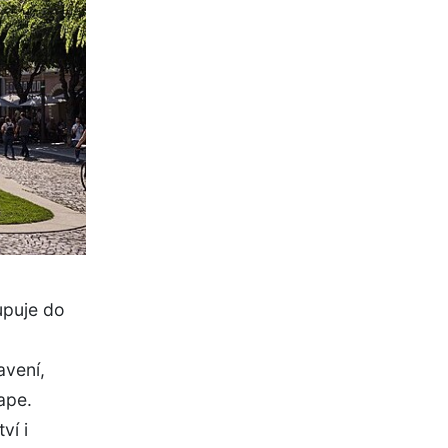
tupuje do
avení,
ape.
ví i