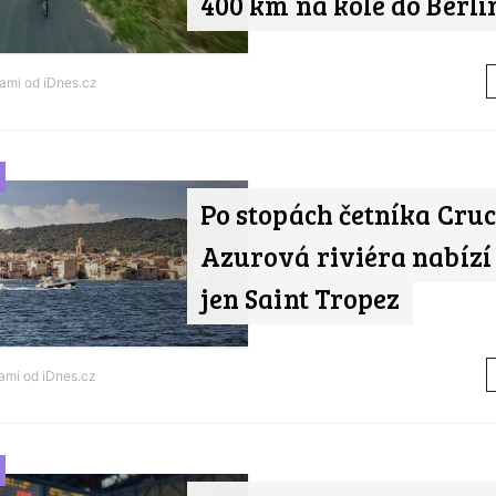
400 km na kole do Berlí
nami od
iDnes.cz
Po stopách četníka Cruc
Azurová riviéra nabízí 
jen Saint Tropez
nami od
iDnes.cz