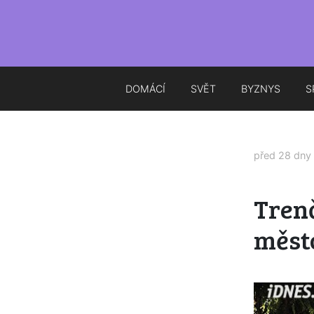
DOMÁCÍ
SVĚT
BYZNYS
S
před 28 dny
Trenč
město