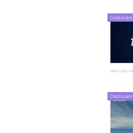
Cestování
před 2 dny o
Cestování