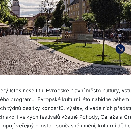
terý letos nese titul Evropské hlavní město kultury, vs
vého programu. Evropské kulturní léto nabídne během
ích týdnů desítky koncertů, výstav, divadelních předst
h akcí i velkých festivalů včetně Pohody, Garáže a Gr
opojí veřejný prostor, současné umění, kulturní dědict