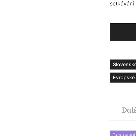
setkávání 
Slovensk
Evropské 
Dal
Cestování