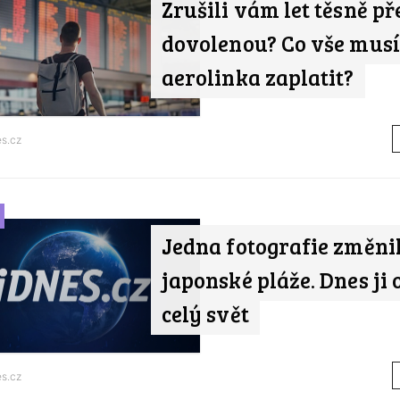
Zrušili vám let těsně př
dovolenou? Co vše musí
aerolinka zaplatit?
s.cz
Jedna fotografie změni
japonské pláže. Dnes ji
celý svět
s.cz