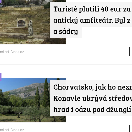
Turisté platili 40 eur za
antický amfiteátr. Byl z
a sádry
ami od
iDnes.cz
Chorvatsko, jak ho nezn
Konavle ukrývá středo
hrad i oázu pod džunglí
ami od
iDnes.cz