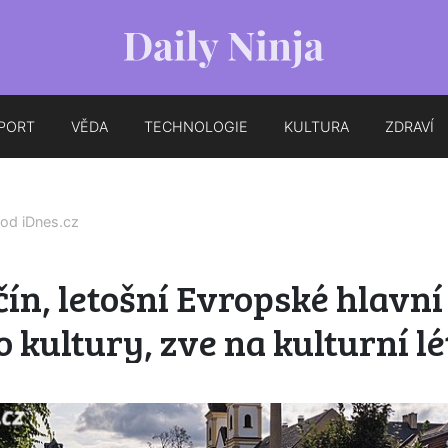
PORT
VĚDA
TECHNOLOGIE
KULTURA
ZDRAVÍ
 od
iDnes.cz
ín, letošní Evropské hlavní
 kultury, zve na kulturní lé