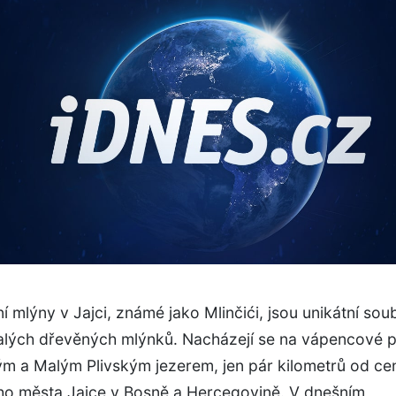
í mlýny v Jajci, známé jako Mlinčići, jsou unikátní sou
alých dřevěných mlýnků. Nacházejí se na vápencové 
ým a Malým Plivským jezerem, jen pár kilometrů od ce
ho města Jajce v Bosně a Hercegovině. V dnešním