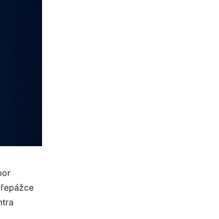
bor
přepážce
ntra