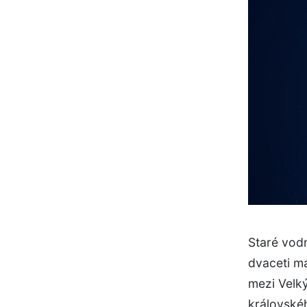
Staré vodn
dvaceti m
mezi Velk
královské