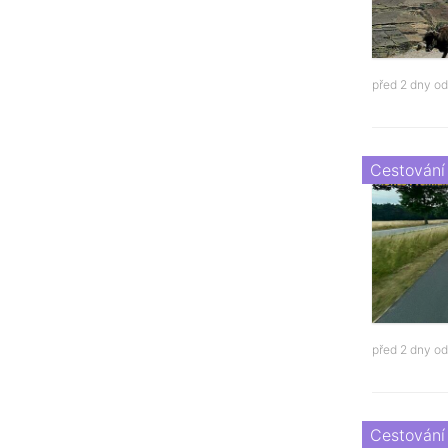
před 2 dny o
Cestování
před 2 dny o
Cestování