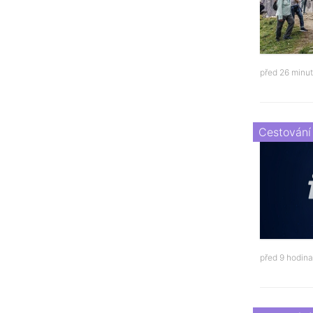
před 26 minu
Cestování
před 9 hodin