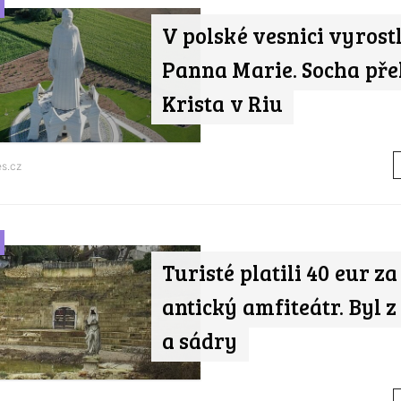
V polské vesnici vyrost
Panna Marie. Socha pře
Krista v Riu
s.cz
Turisté platili 40 eur za
antický amfiteátr. Byl z
a sádry