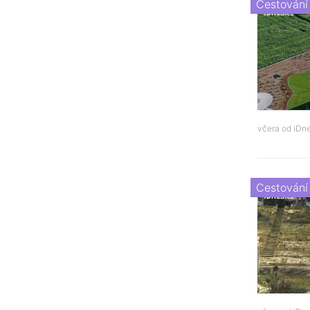
Cestování
včera od
iDne
Cestování