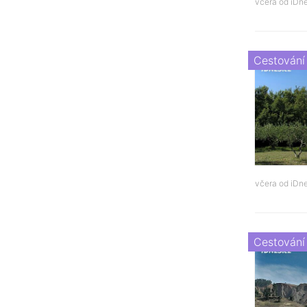
včera od
iDne
Cestování
včera od
iDne
Cestování