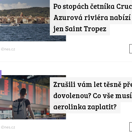
Po stopách četníka Cruc
Azurová riviéra nabízí 
jen Saint Tropez
d
iDnes.cz
Zrušili vám let těsně př
dovolenou? Co vše musí
aerolinka zaplatit?
d
iDnes.cz