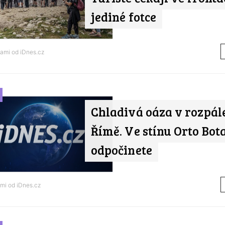
jediné fotce
tami od
iDnes.cz
Chladivá oáza v rozpá
Římě. Ve stínu Orto Bota
odpočinete
ami od
iDnes.cz