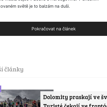
zovaném světě je to balzám na duši.
Pokračovat na článek
ší články
Dolomity praskají ve šv
Turisté čekají ve frontá