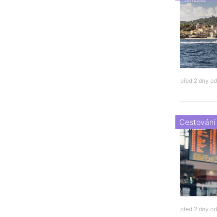
před 2 dny o
Cestování
před 2 dny o