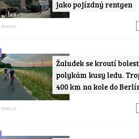
jako pojízdný rentgen
d
iDnes.cz
Žaludek se kroutí bolest
polykám kusy ledu. Tro
400 km na kole do Berlí
d
iDnes.cz