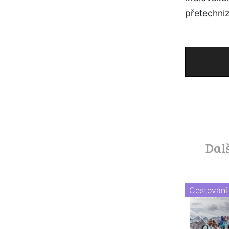
přetechni
Dal
Cestování