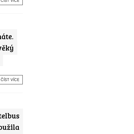
ČÍST VÍCE
áte.
věký
ČÍST VÍCE
telbus
loužila