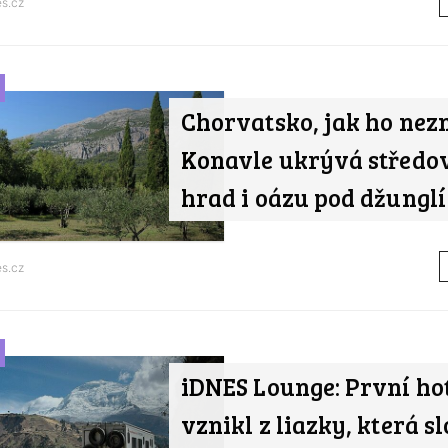
s.cz
Chorvatsko, jak ho nezn
Konavle ukrývá středo
hrad i oázu pod džunglí
s.cz
iDNES Lounge: První ho
vznikl z liazky, která s