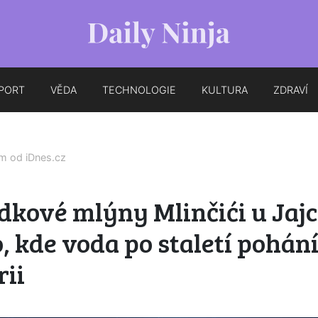
PORT
VĚDA
TECHNOLOGIE
KULTURA
ZDRAVÍ
em od
iDnes.cz
kové mlýny Mlinčići u Jajc
, kde voda po staletí pohán
rii