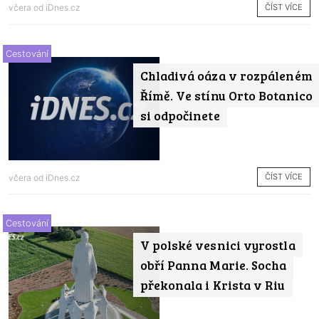
ČÍST VÍCE
včera od
iDnes.cz
Cestování
Chladivá oáza v rozpáleném
Římě. Ve stínu Orto Botanico
si odpočinete
ČÍST VÍCE
včera od
iDnes.cz
Cestování
V polské vesnici vyrostla
obří Panna Marie. Socha
překonala i Krista v Riu