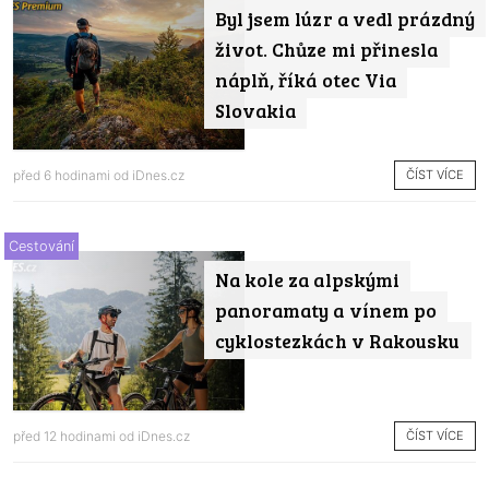
Byl jsem lúzr a vedl prázdný
život. Chůze mi přinesla
náplň, říká otec Via
Slovakia
ČÍST VÍCE
před 6 hodinami od
iDnes.cz
Cestování
Na kole za alpskými
panoramaty a vínem po
cyklostezkách v Rakousku
ČÍST VÍCE
před 12 hodinami od
iDnes.cz