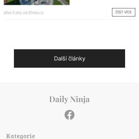
ČÍST VÍCE
před 2 dny od
iDnes.cz
Další články
Kategorie