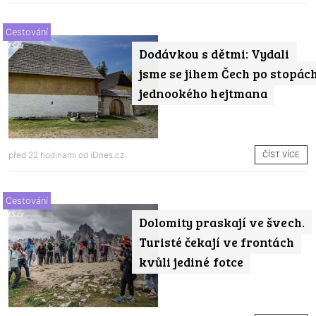
Cestování
Dodávkou s dětmi: Vydali
jsme se jihem Čech po stopác
jednookého hejtmana
ČÍST VÍCE
před 22 hodinami od
iDnes.cz
Cestování
Dolomity praskají ve švech.
Turisté čekají ve frontách
kvůli jediné fotce