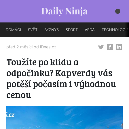
DOMÁCÍ
SVĚT
BYZNYS
SPORT
VĚDA
TECHNOLOGIE
před 2 měsíci od
iDnes.cz
Toužíte po klidu a
odpočinku? Kapverdy vás
potěší počasím i výhodnou
cenou