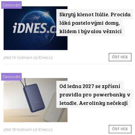
Cestování
Skrytý klenot Itálie. Procida
láká pastelovými domy,
klidem i bývalou věznicí
ČÍST VÍCE
před 14 hodinami od
iDnes.cz
Cestování
Od ledna 2027 se zpřísní
pravidla pro powerbanky v
letadle. Aerolinky nečekají
ČÍST VÍCE
před 18 hodinami od
iDnes.cz