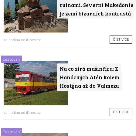
ruinami. Severní Makedonie
je zemí bizarních kontrastů
ČÍST VÍCE
za hodinu od
iDnes.cz
Cestování
Na co zírá mašinfíra: Z
Hanáckých Atén kolem
Hostýna až do Valmezu
ČÍST VÍCE
za hodinu od
iDnes.cz
Cestování