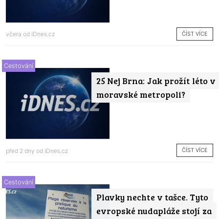
ČÍST VÍCE
včera od
iDnes.cz
Cestování
25 Nej Brna: Jak prožít léto v
moravské metropoli?
ČÍST VÍCE
před 2 dny od
iDnes.cz
Cestování
Plavky nechte v tašce. Tyto
evropské nudapláže stojí za