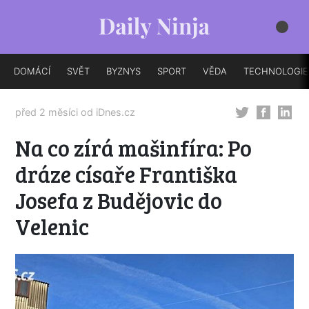
DOMÁCÍ
SVĚT
BYZNYS
SPORT
VĚDA
TECHNOLOGIE
před 2 měsíci od
iDnes.cz
Na co zírá mašinfíra: Po
dráze císaře Františka
Josefa z Budějovic do
Velenic