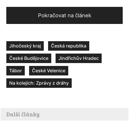
Pokračovat na článek
Jihočeský kraj
Česká republika
České Budějovice
Jindřichův Hradec
Tábor
České Velenice
Na kolejích: Zprávy z dráhy
Další články