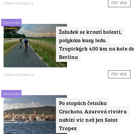
ČÍST VÍCE
včera od
iDnes.cz
Cestování
Žaludek se kroutí bolestí,
polykám kusy ledu.
Tropických 400 km na kole d
Berlína
ČÍST VÍCE
včera od
iDnes.cz
Cestování
Po stopách četníka
Cruchota. Azurová riviéra
nabízí víc než jen Saint
Tropez