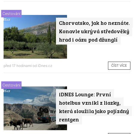
Cestování
Chorvatsko, jak ho neznáte.
Konavle ukrývá středověký
hrad i oázu pod džunglí
ČÍST VÍCE
před 17 hodinami od
iDnes.cz
Cestování
iDNES Lounge: První
hotelbus vznikl z liazky,
která sloužila jako pojízdný
rentgen