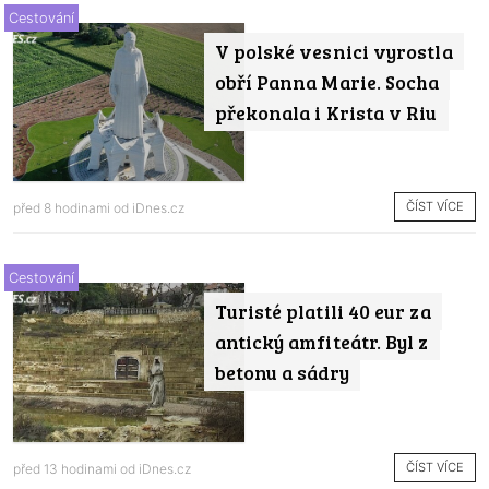
Cestování
V polské vesnici vyrostla
obří Panna Marie. Socha
překonala i Krista v Riu
ČÍST VÍCE
před 8 hodinami od
iDnes.cz
Cestování
Turisté platili 40 eur za
antický amfiteátr. Byl z
betonu a sádry
ČÍST VÍCE
před 13 hodinami od
iDnes.cz