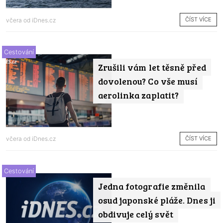
ČÍST VÍCE
včera od
iDnes.cz
Cestování
Zrušili vám let těsně před
dovolenou? Co vše musí
aerolinka zaplatit?
ČÍST VÍCE
včera od
iDnes.cz
Cestování
Jedna fotografie změnila
osud japonské pláže. Dnes ji
obdivuje celý svět