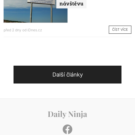
návštěvu
ČÍST VÍCE
před 2 dny od
iDnes.cz
Další články