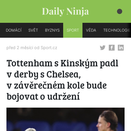
DOMÁCÍ
SVĚT
BYZNYS
SPORT
VĚDA
TECHNOLOGIE
před 2 měsíci od
Sport.cz
Tottenham s Kinským padl
v derby s Chelsea,
v závěrečném kole bude
bojovat o udržení