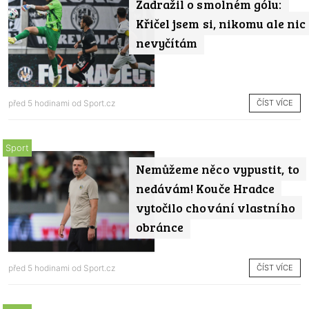
Zadražil o smolném gólu:
Křičel jsem si, nikomu ale nic
nevyčítám
ČÍST VÍCE
před 5 hodinami od
Sport.cz
Sport
Nemůžeme něco vypustit, to
nedávám! Kouče Hradce
vytočilo chování vlastního
obránce
ČÍST VÍCE
před 5 hodinami od
Sport.cz