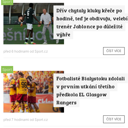
Sport
Dřív chytaly kluky křeče po
hodině, teď je obdivuju, velebí
trenér Jablonce po důležité
výhře
ČÍST VÍCE
před 6 hodinami od
Sport.cz
Sport
Fotbalisté Bialystoku zdolali
v prvním utkání třetího
předkola EL Glasgow
Rangers
ČÍST VÍCE
před 7 hodinami od
Sport.cz