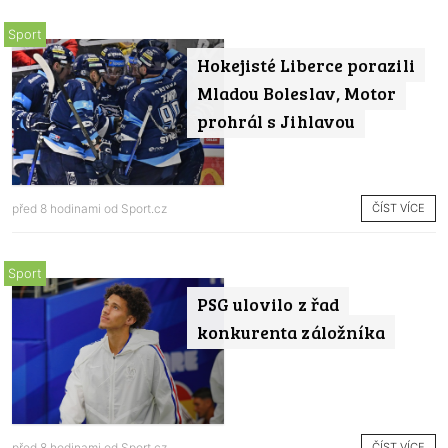
Sport
Hokejisté Liberce porazili
Mladou Boleslav, Motor
prohrál s Jihlavou
ČÍST VÍCE
před 8 hodinami od
Sport.cz
Sport
PSG ulovilo z řad
konkurenta záložníka
ČÍST VÍCE
před 8 hodinami od
Sport.cz