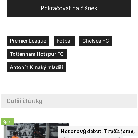
Pokračovat na článek
Premier League
Fotbal
Chelsea FC
Tottenham Hotspur FC
Antonín Kinský mladší
Další články
Sport
Hororový debut. Trpěli jsme,