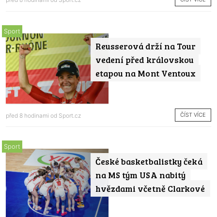
Sport
Reusserová drží na Tour
vedení před královskou
etapou na Mont Ventoux
ČÍST VÍCE
před 8 hodinami od
Sport.cz
Sport
České basketbalistky čeká
na MS tým USA nabitý
hvězdami včetně Clarkové