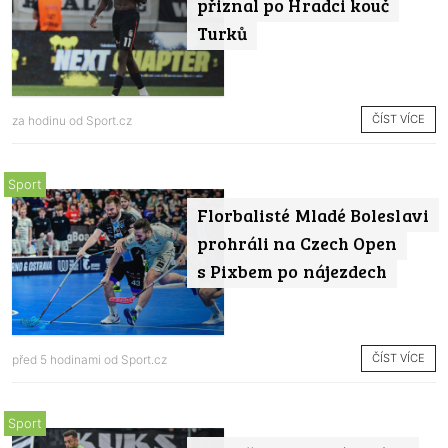
přiznal po Hradci kouč
Turků
ČÍST VÍCE
za hodinu od
Sport.cz
Sport
Florbalisté Mladé Boleslavi
prohráli na Czech Open
s Pixbem po nájezdech
ČÍST VÍCE
před 5 hodinami od
Sport.cz
Sport