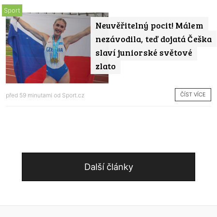
Sport
Neuvěřitelný pocit! Málem
nezávodila, teď dojatá Češka
slaví juniorské světové
zlato
ČÍST VÍCE
před 59 minutami od
Sport.cz
Další články