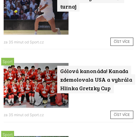
turnaj
ČÍST VÍCE
za 35 minut od
Sport.cz
Sport
Gólová kanonáda! Kanada
zdemolovala USA a vyhrála
Hlinka Gretzky Cup
ČÍST VÍCE
za 35 minut od
Sport.cz
Sport