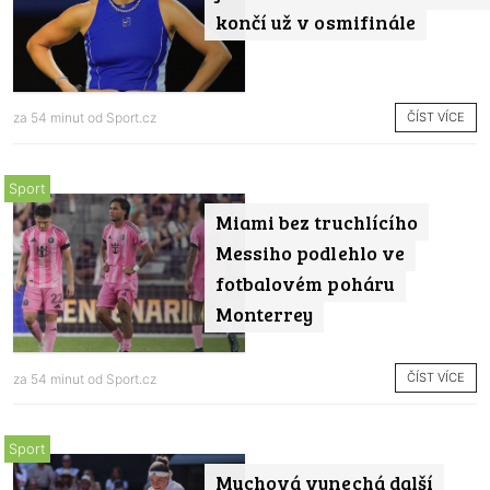
končí už v osmifinále
ČÍST VÍCE
za 54 minut od
Sport.cz
Sport
Miami bez truchlícího
Messiho podlehlo ve
fotbalovém poháru
Monterrey
ČÍST VÍCE
za 54 minut od
Sport.cz
Sport
Muchová vynechá další