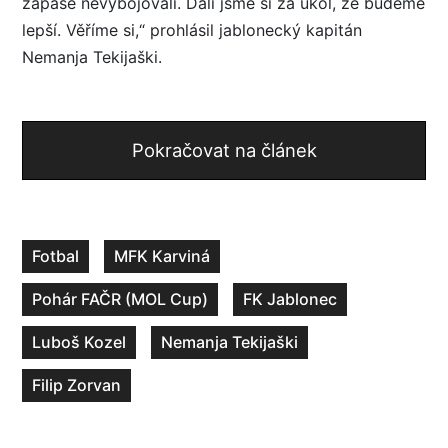
zápase nevybojovali. Dali jsme si za úkol, že budeme
lepší. Věříme si,“ prohlásil jablonecký kapitán
Nemanja Tekijaški.
Pokračovat na článek
Fotbal
MFK Karviná
Pohár FAČR (MOL Cup)
FK Jablonec
Luboš Kozel
Nemanja Tekijaški
Filip Zorvan