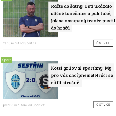
Račte do šatny! Ústí ukázalo
sličné tanečnice a pak také,
jak se nasupený trenér pustil
do hráčů
ČÍST VÍCE
za 16 minut od
Sport.cz
Sport
Kotel griloval sparťany: My
pro vás chcípneme! Hráči se
cítili strašně
ČÍST VÍCE
před 21 minutami od
Sport.cz