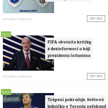
ČÍST VÍCE
za hodinu od
Sport.cz
Sport
FIFA obvinila kritiky
z dezinformací a hájí
prezidenta Infantina
ČÍST VÍCE
za hodinu od
Sport.cz
Sport
Trápení pokračuje. Světová
jednička v Torontu nečekaně