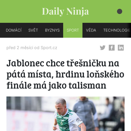
DOMÁCÍ
SVĚT
BYZNYS
SPORT
VĚDA
TECHNOLOGIE
před 2 měsíci od
Sport.cz
Jablonec chce třešničku na
pátá místa, hrdinu loňského
finále má jako talisman