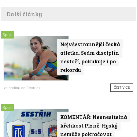
Další články
Sport
Nejvšestrannější česká
atletka. Sedm disciplín
nestačí, pokukuje i po
rekordu
ČÍST VÍCE
za hodinu od
Sport.cz
Sport
KOMENTÁŘ: Nesnesitelná
křehkost Plzně. Hyský
nemůže pokračovat