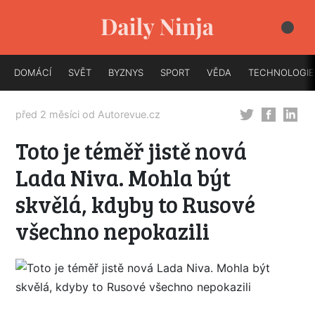
DOMÁCÍ
SVĚT
BYZNYS
SPORT
VĚDA
TECHNOLOGIE
před 2 měsíci od
Autorevue.cz
Toto je téměř jistě nová
Lada Niva. Mohla být
skvělá, kdyby to Rusové
všechno nepokazili