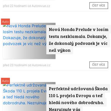
ČÍST VÍCE
před 22 hodinami od
Autorevue.cz
Auto
Nová Honda Prelude v losím
testu nezklamala. Dokazuje,
že dokonalý podvozek je víc
než výkon
ČÍST VÍCE
před 23 hodinami od
Autorevue.cz
Auto
Perfektně udržovaná Škoda
110 L projela Evropu a teď
hledá nového dobrodruha.
Nezruinuje vás