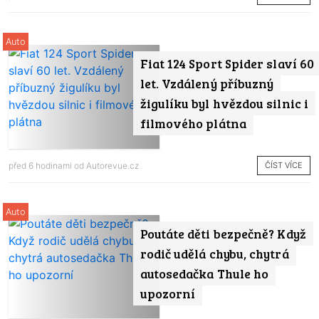
Auto
Fiat 124 Sport Spider slaví 60
let. Vzdálený příbuzný
žigulíku byl hvězdou silnic i
filmového plátna
ČÍST VÍCE
před 6 hodinami od
Autorevue.cz
Auto
Poutáte děti bezpečně? Když
rodič udělá chybu, chytrá
autosedačka Thule ho
upozorní