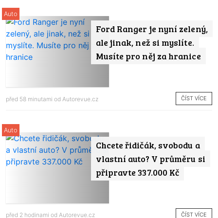
Auto
Ford Ranger je nyní zelený,
ale jinak, než si myslíte.
Musíte pro něj za hranice
ČÍST VÍCE
před 58 minutami od
Autorevue.cz
Auto
Chcete řidičák, svobodu a
vlastní auto? V průměru si
připravte 337.000 Kč
ČÍST VÍCE
před 2 hodinami od
Autorevue.cz