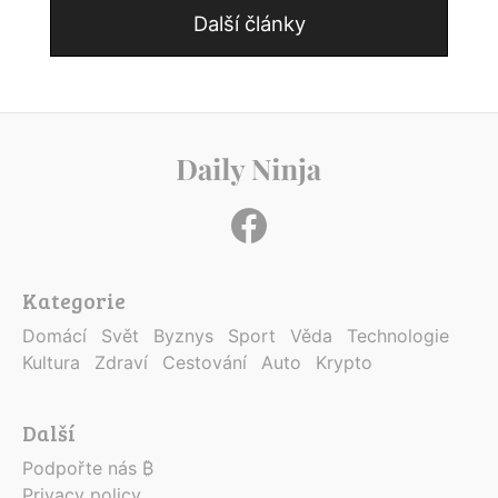
Další články
Kategorie
Domácí
Svět
Byznys
Sport
Věda
Technologie
Kultura
Zdraví
Cestování
Auto
Krypto
Další
Podpořte nás ₿
Privacy policy