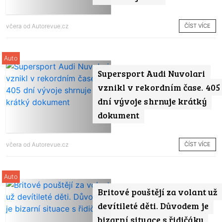
ČÍST VÍCE
včera od
Autorevue.cz
Auto
Supersport Audi Nuvolari
vznikl v rekordním čase. 405
dní vývoje shrnuje krátký
dokument
ČÍST VÍCE
včera od
Autorevue.cz
Auto
Britové pouštějí za volant už
devítileté děti. Důvodem je
bizarní situace s řidičáky