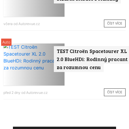
ČÍST VÍCE
včera od
Autorevue.cz
Auto
TEST Citroën Spacetourer XL
2.0 BlueHDi: Rodinný pracant
za rozumnou cenu
ČÍST VÍCE
před 2 dny od
Autorevue.cz