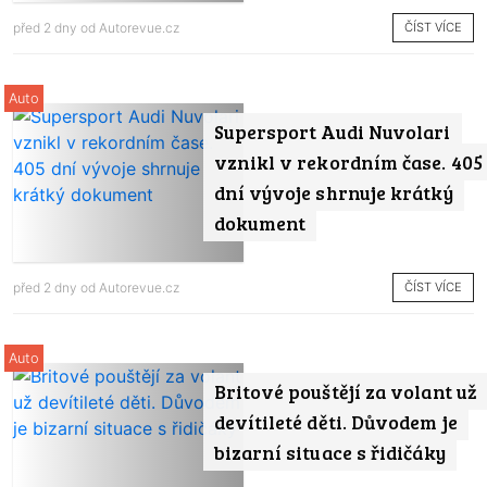
ČÍST VÍCE
před 2 dny od
Autorevue.cz
Auto
Supersport Audi Nuvolari
vznikl v rekordním čase. 405
dní vývoje shrnuje krátký
dokument
ČÍST VÍCE
před 2 dny od
Autorevue.cz
Auto
Britové pouštějí za volant už
devítileté děti. Důvodem je
bizarní situace s řidičáky