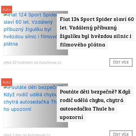
Auto
Fiat 124 Sport Spider slaví 60
let. Vzdálený příbuzný
žigulíku byl hvězdou silnic i
filmového plátna
ČÍST VÍCE
před 22 hodinami od
Autorevue.cz
Auto
Poutáte děti bezpečně? Když
rodič udělá chybu, chytrá
autosedačka Thule ho
upozorní
ČÍST VÍCE
před 2 dny od
Autorevue.cz