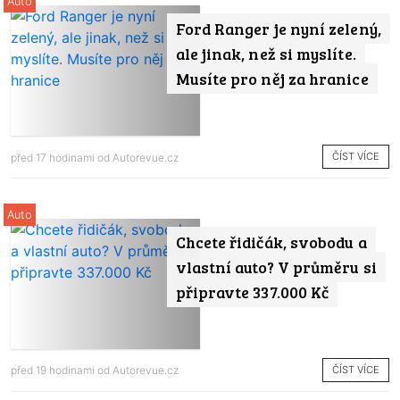
Auto
Ford Ranger je nyní zelený,
ale jinak, než si myslíte.
Musíte pro něj za hranice
ČÍST VÍCE
před 17 hodinami od
Autorevue.cz
Auto
Chcete řidičák, svobodu a
vlastní auto? V průměru si
připravte 337.000 Kč
ČÍST VÍCE
před 19 hodinami od
Autorevue.cz