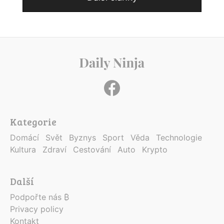
Kategorie
Domácí
Svět
Byznys
Sport
Věda
Technologie
Kultura
Zdraví
Cestování
Auto
Krypto
Další
Podpořte nás ₿
Privacy policy
Kontakt