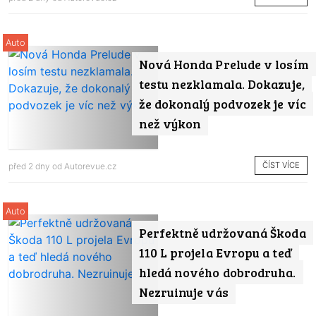
Auto
Nová Honda Prelude v losím
testu nezklamala. Dokazuje,
že dokonalý podvozek je víc
než výkon
ČÍST VÍCE
před 2 dny od
Autorevue.cz
Auto
Perfektně udržovaná Škoda
110 L projela Evropu a teď
hledá nového dobrodruha.
Nezruinuje vás