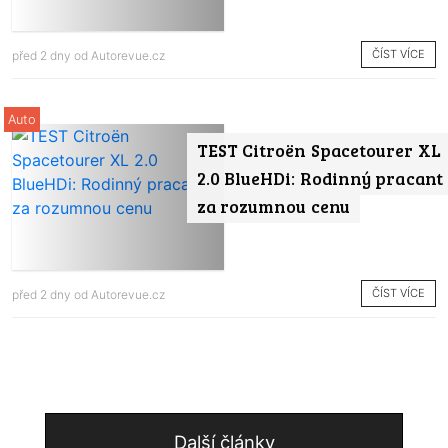
ČÍST VÍCE
před 2 dny od
Autorevue.cz
Auto
TEST Citroën Spacetourer XL
2.0 BlueHDi: Rodinný pracant
za rozumnou cenu
ČÍST VÍCE
před 2 dny od
Autorevue.cz
Další články