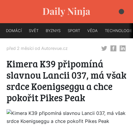
DOMÁCÍ
SVĚT
BYZNYS
SPORT
VĚDA
TECHNOLOGIE
před 2 měsíci od
Autorevue.cz
Kimera K39 připomíná
slavnou Lancii 037, má však
srdce Koenigseggu a chce
pokořit Pikes Peak