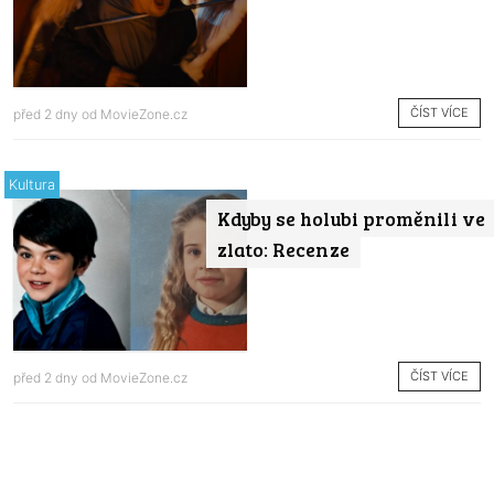
ČÍST VÍCE
před 2 dny od
MovieZone.cz
Kultura
Kdyby se holubi proměnili ve
zlato: Recenze
ČÍST VÍCE
před 2 dny od
MovieZone.cz