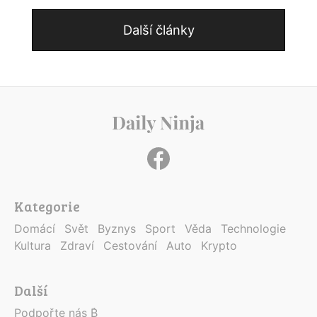
Další články
Kategorie
Domácí
Svět
Byznys
Sport
Věda
Technologie
Kultura
Zdraví
Cestování
Auto
Krypto
Další
Podpořte nás ₿