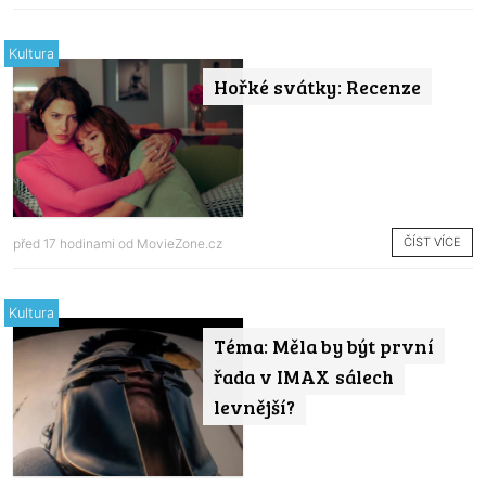
Kultura
Hořké svátky: Recenze
ČÍST VÍCE
před 17 hodinami od
MovieZone.cz
Kultura
Téma: Měla by být první
řada v IMAX sálech
levnější?