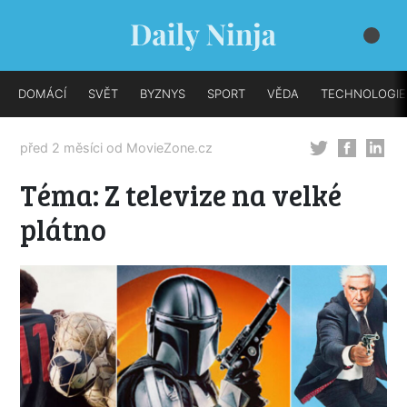
DOMÁCÍ
SVĚT
BYZNYS
SPORT
VĚDA
TECHNOLOGIE
před 2 měsíci od
MovieZone.cz
Téma: Z televize na velké
plátno