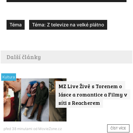
Téma
Téma: Z televize na velké plátno
Další články
Kultura
MZ Live Živě s Torenem o
lásce a romantice a Filmy v
síti s Reacherem
ČÍST VÍCE
před 38 minutami od
MovieZone.cz