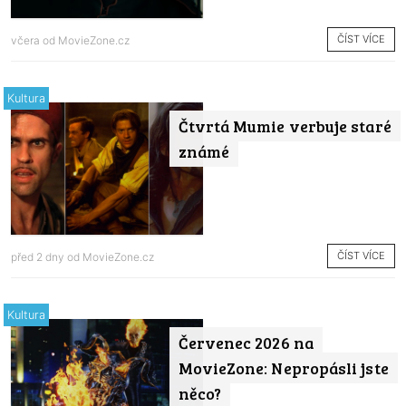
ČÍST VÍCE
včera od
MovieZone.cz
Kultura
Čtvrtá Mumie verbuje staré
známé
ČÍST VÍCE
před 2 dny od
MovieZone.cz
Kultura
Červenec 2026 na
MovieZone: Nepropásli jste
něco?