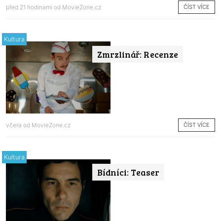
ČÍST VÍCE
před 21 hodinami od
MovieZone.cz
Kultura
Zmrzlinář: Recenze
ČÍST VÍCE
včera od
MovieZone.cz
Kultura
Bídníci: Teaser