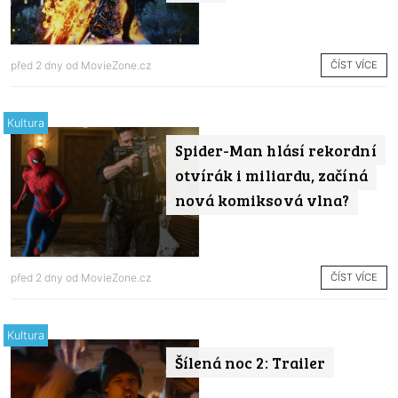
ČÍST VÍCE
před 2 dny od
MovieZone.cz
Kultura
Spider-Man hlásí rekordní
otvírák i miliardu, začíná
nová komiksová vlna?
ČÍST VÍCE
před 2 dny od
MovieZone.cz
Kultura
Šílená noc 2: Trailer