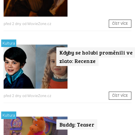
ČÍST VÍCE
před 2 dny od
MovieZone.cz
Kultura
Kdyby se holubi proměnili ve
zlato: Recenze
ČÍST VÍCE
před 2 dny od
MovieZone.cz
Kultura
Buddy: Teaser