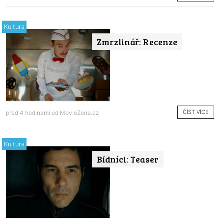
Kultura
Zmrzlinář: Recenze
ČÍST VÍCE
před 4 hodinami od
MovieZone.cz
Kultura
Bídníci: Teaser