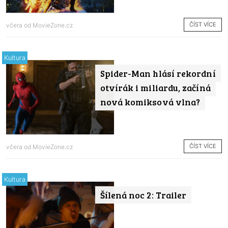
ČÍST VÍCE
včera od
MovieZone.cz
Kultura
Spider-Man hlásí rekordní
otvírák i miliardu, začíná
nová komiksová vlna?
ČÍST VÍCE
včera od
MovieZone.cz
Kultura
Šílená noc 2: Trailer