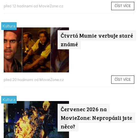
ČÍST VÍCE
před 12 hodinami od
MovieZone.cz
Kultura
Čtvrtá Mumie verbuje staré
známé
ČÍST VÍCE
před 20 hodinami od
MovieZone.cz
Kultura
Červenec 2026 na
MovieZone: Nepropásli jste
něco?