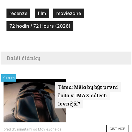
recenze
film
moviezone
72 hodin / 72 Hours (2026)
Další články
Kultura
Téma: Měla by být první
řada v IMAX sálech
levnější?
ČÍST VÍCE
před 35 minutami od
MovieZone.cz