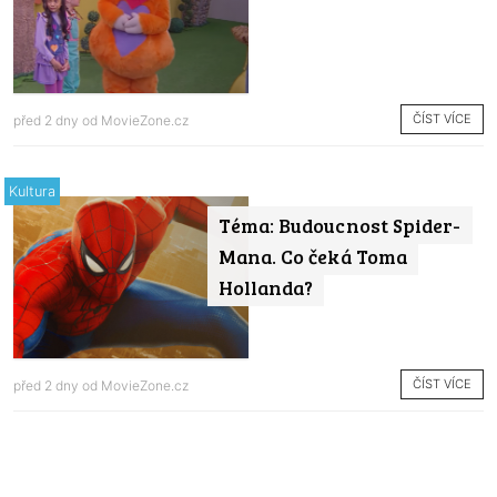
ČÍST VÍCE
před 2 dny od
MovieZone.cz
Kultura
Téma: Budoucnost Spider-
Mana. Co čeká Toma
Hollanda?
ČÍST VÍCE
před 2 dny od
MovieZone.cz