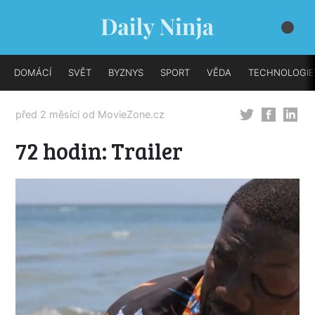
DOMÁCÍ
SVĚT
BYZNYS
SPORT
VĚDA
TECHNOLOGIE
před 2 měsíci od
MovieZone.cz
72 hodin: Trailer