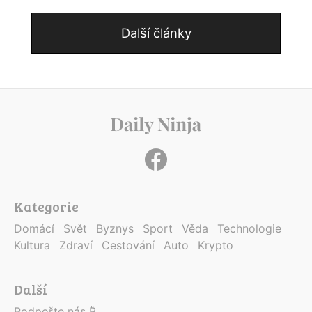
Další články
Kategorie
Domácí
Svět
Byznys
Sport
Věda
Technologie
Kultura
Zdraví
Cestování
Auto
Krypto
Další
Podpořte nás ₿