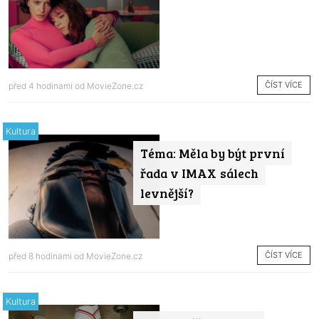
ČÍST VÍCE
před 4 hodinami od
MovieZone.cz
Kultura
Téma: Měla by být první
řada v IMAX sálech
levnější?
ČÍST VÍCE
před 8 hodinami od
MovieZone.cz
Kultura