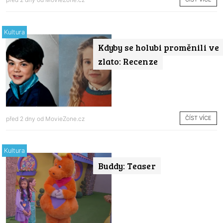
Kultura
Kdyby se holubi proměnili ve
zlato: Recenze
ČÍST VÍCE
před 2 dny od
MovieZone.cz
Kultura
Buddy: Teaser