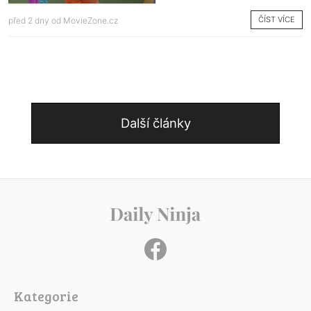
ČÍST VÍCE
před 2 dny od
MovieZone.cz
Další články
Kategorie