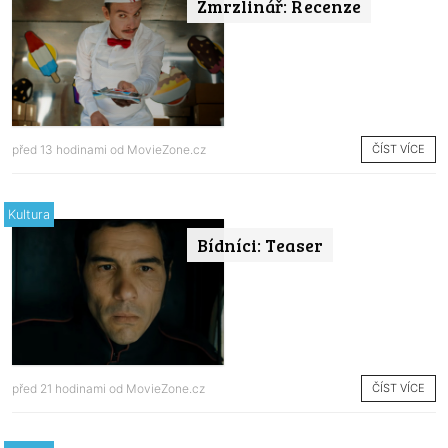
Zmrzlinář: Recenze
ČÍST VÍCE
před 13 hodinami od
MovieZone.cz
Kultura
Bídníci: Teaser
ČÍST VÍCE
před 21 hodinami od
MovieZone.cz