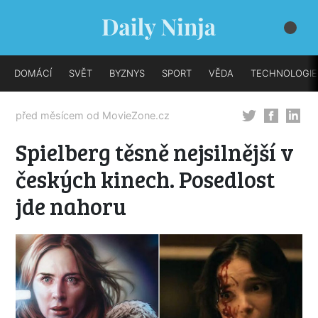
DOMÁCÍ
SVĚT
BYZNYS
SPORT
VĚDA
TECHNOLOGIE
před měsícem od
MovieZone.cz
Spielberg těsně nejsilnější v
českých kinech. Posedlost
jde nahoru