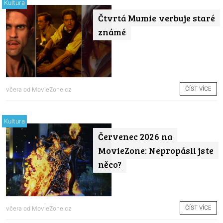
Kultura
Čtvrtá Mumie verbuje staré
známé
ČÍST VÍCE
včera od
MovieZone.cz
Kultura
Červenec 2026 na
MovieZone: Nepropásli jste
něco?
ČÍST VÍCE
včera od
MovieZone.cz