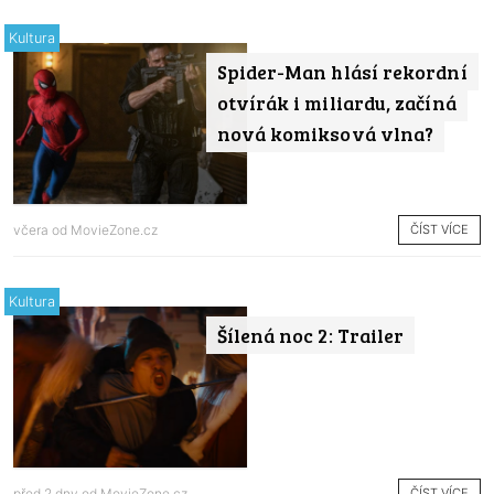
Kultura
Spider-Man hlásí rekordní
otvírák i miliardu, začíná
nová komiksová vlna?
ČÍST VÍCE
včera od
MovieZone.cz
Kultura
Šílená noc 2: Trailer
ČÍST VÍCE
před 2 dny od
MovieZone.cz