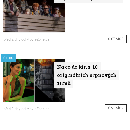
ČÍST VÍCE
před 2 dny od
MovieZone.cz
Kultura
Na co do kina: 10
originálních srpnových
filmů
ČÍST VÍCE
před 2 dny od
MovieZone.cz