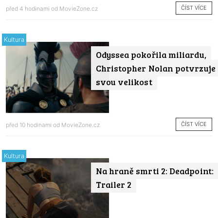
ČÍST VÍCE
před 4 hodinami od
MovieZone.cz
Kultura
Odyssea pokořila miliardu,
Christopher Nolan potvrzuje
svou velikost
ČÍST VÍCE
před 10 hodinami od
MovieZone.cz
Kultura
Na hraně smrti 2: Deadpoint:
Trailer 2