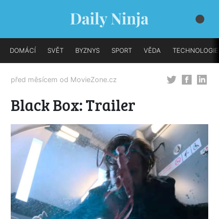
DOMÁCÍ
SVĚT
BYZNYS
SPORT
VĚDA
TECHNOLOGIE
před měsícem od
MovieZone.cz
Black Box: Trailer