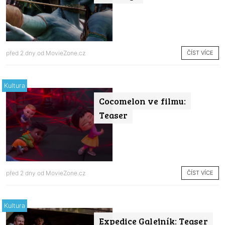
ČÍST VÍCE
před 2 dny od
MovieZone.cz
Kultura
Cocomelon ve filmu:
Teaser
ČÍST VÍCE
před 2 dny od
MovieZone.cz
Kultura
Expedice Galejník: Teaser