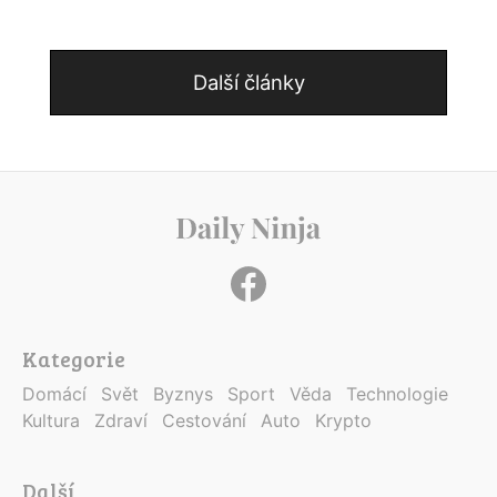
Další články
Kategorie
Domácí
Svět
Byznys
Sport
Věda
Technologie
Kultura
Zdraví
Cestování
Auto
Krypto
Další