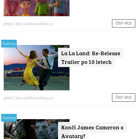
ČÍST VÍCE
před 2 dny od
MovieZone.cz
Kultura
La La Land: Re-Release
Trailer po 10 letech
ČÍST VÍCE
před 2 dny od
MovieZone.cz
Kultura
Končí James Cameron s
Avatary?