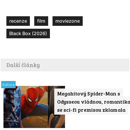
recenze
film
moviezone
Black Box (2026)
Další články
Kultura
Megahitový Spider-Man s
Odysseou vládnou, romantik
se sci-fi premisou zklamala