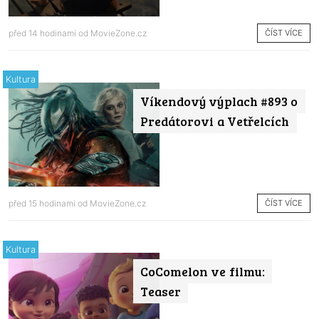
ČÍST VÍCE
před 14 hodinami od
MovieZone.cz
Kultura
Víkendový výplach #893 o
Predátorovi a Vetřelcích
ČÍST VÍCE
před 15 hodinami od
MovieZone.cz
Kultura
CoComelon ve filmu:
Teaser