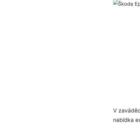
V zaváděcí
nabídka ex