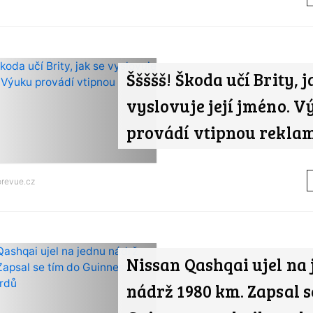
Ššššš! Škoda učí Brity, j
vyslovuje její jméno. 
provádí vtipnou rekla
orevue.cz
Nissan Qashqai ujel na
nádrž 1980 km. Zapsal s