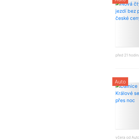
před 21 hodi
Auto
včera od
Aut