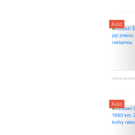
Auto
včera od
Aut
Auto