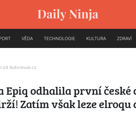
PORT
VĚDA
TECHNOLOGIE
KULTURA
ZDRAVÍ
ci od
Autorevue.cz
 Epiq odhalila první české 
drží! Zatím však leze elroqu 