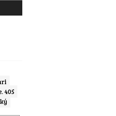
ari
. 405
tký