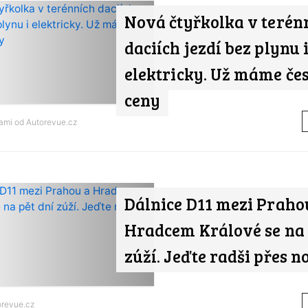
Nová čtyřkolka v terén
daciích jezdí bez plynu 
elektricky. Už máme če
ceny
nami od
Autorevue.cz
Dálnice D11 mezi Praho
Hradcem Králové se na 
zúží. Jeďte radši přes n
orevue.cz