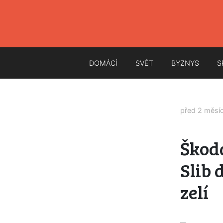
DOMÁCÍ
SVĚT
BYZNYS
S
před 2 měsí
Škoda
Slib 
zelí