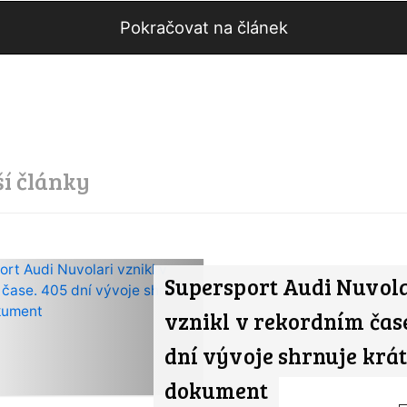
Pokračovat na článek
ší články
Supersport Audi Nuvol
vznikl v rekordním čase
dní vývoje shrnuje krá
dokument