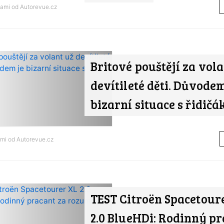
tami od
Autorevue.cz
Britové pouštějí za vola
devítileté děti. Důvodem
bizarní situace s řidičá
ami od
Autorevue.cz
TEST Citroën Spacetour
2.0 BlueHDi: Rodinný pr