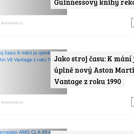
Guinnessovy knihy rek
d
Autorevue.cz
Jako stroj času: K mání 
úplně nový Aston Mart
Vantage z roku 1990
d
Autorevue.cz