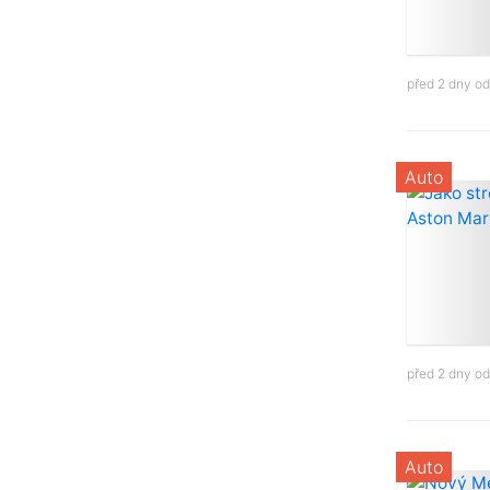
před 2 dny o
Auto
před 2 dny o
Auto