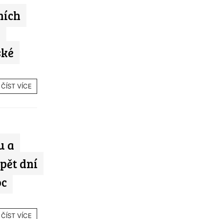
ních
i
ské
ČÍST VÍCE
u a
pět dní
oc
ČÍST VÍCE