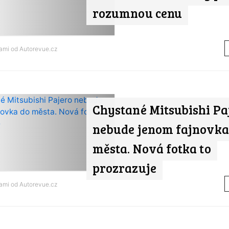
rozumnou cenu
nami od
Autorevue.cz
Chystané Mitsubishi Pa
nebude jenom fajnovka
města. Nová fotka to
prozrazuje
nami od
Autorevue.cz