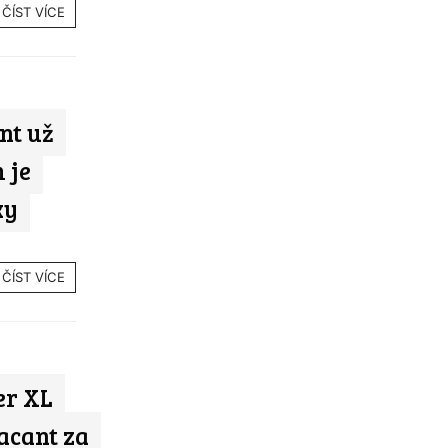
ČÍST VÍCE
nt už
 je
ky
ČÍST VÍCE
er XL
acant za