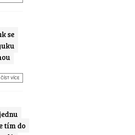
ak se
Výuku
mou
ČÍST VÍCE
 jednu
e tím do