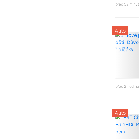
před 52 minu
Auto
před 2 hodin
Auto