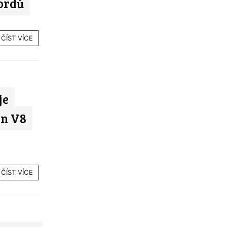
ordů
ČÍST VÍCE
je
in V8
ČÍST VÍCE